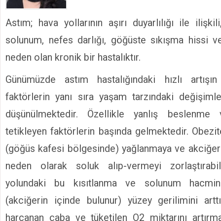
Kimyasallardan Koruma Derneği Başkanı Cennet Çelik
Astım; hava yollarının aşırı duyarlılığı ile ilişkili,
solunum, nefes darlığı, göğüste sıkışma hissi v
neden olan kronik bir hastalıktır.
Günümüzde astım hastalığındaki hızlı artışın
faktörlerin yanı sıra yaşam tarzındaki değişimle
düşünülmektedir. Özellikle yanlış beslenme
tetikleyen faktörlerin başında gelmektedir. Obezi
(göğüs kafesi bölgesinde) yağlanmaya ve akciğer
neden olarak soluk alıp-vermeyi zorlaştırabi
yolundaki bu kısıtlanma ve solunum hacmin
(akciğerin içinde bulunur) yüzey gerilimini art
harcanan çaba ve tüketilen O2 miktarını artırma