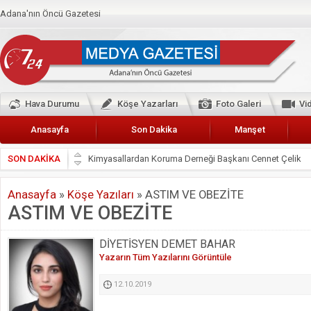
Adana'nın Öncü Gazetesi
Hava Durumu
Köşe Yazarları
Foto Galeri
Vi
Anasayfa
Son Dakika
Manşet
SON DAKİKA
Başkan Güler’den Başkan Karalar’a hizmet çağrısı
Lokantacılar ve Kebapçılar Esnaf Odası Başkanı Şefik A
Anasayfa
»
Köşe Yazıları
»
ASTIM VE OBEZİTE
Hak-İş Abdurrahman Yücel
ASTIM VE OBEZİTE
HDP İL BİNASININ ÖNÜNDE ANNELER TARİH YAZIYORL
CEYHAN TİCARET ODASI
DİYETİSYEN DEMET BAHAR
Yazarın Tüm Yazılarını Görüntüle
Hainler emellerine asla erişemeyecekler
BÖLGEMİZ ÇUKUROVA’DA 2019 YILI PAMUK HASADIN
12.10.2019
İyi Parti Yüreğir İlçe Başkanı Enis Akyürek