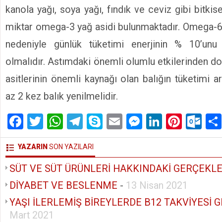
kanola yağı, soya yağı, fındık ve ceviz gibi bitkis
miktar omega-3 yağ asidi bulunmaktadır. Omega-6’
nedeniyle günlük tüketimi enerjinin % 10’unu
olmalıdır. Astımdaki önemli olumlu etkilerinden d
asitlerinin önemli kaynağı olan balığın tüketimi art
az 2 kez balık yenilmelidir.
Facebook
Twitter
WhatsApp
Telegram
Skype
Email
Messenger
LinkedIn
Pinte
Ou
YAZARIN
SON YAZILARI
SÜT VE SÜT ÜRÜNLERİ HAKKINDAKİ GERÇEKL
DİYABET VE BESLENME
-
13 Nisan 2021
YAŞI İLERLEMİŞ BİREYLERDE B12 TAKVİYESİ G
Mart 2021