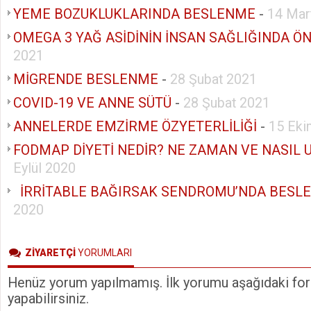
YEME BOZUKLUKLARINDA BESLENME
-
14 Mar
OMEGA 3 YAĞ ASİDİNİN İNSAN SAĞLIĞINDA Ö
2021
MİGRENDE BESLENME
-
28 Şubat 2021
COVID-19 VE ANNE SÜTÜ
-
28 Şubat 2021
ANNELERDE EMZİRME ÖZYETERLİLİĞİ
-
15 Eki
FODMAP DİYETİ NEDİR? NE ZAMAN VE NASIL 
Eylül 2020
İRRİTABLE BAĞIRSAK SENDROMU’NDA BESL
2020
ZİYARETÇİ
YORUMLARI
Henüz yorum yapılmamış. İlk yorumu aşağıdaki form
yapabilirsiniz.