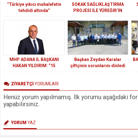
“Türkiye yıkıcı muhalefetin
SOKAK SAĞLIKLAŞTIRMA
tehdidi altında”
PROJESİ İLE YÜREĞİR’İN
ÇEHRESİ DEĞİŞECEK
MHP ADANA İL BAŞKANI
Başkan Zeydan Karalar
BA
HAKAN YILDIRIM: “15
çiftçinin sorunlarını dinledi
TEMMUZ’DA İHANET
KAYBETMİŞ, MİLLET
ZİYARETÇİ
YORUMLARI
KAZANMIŞ, TÜRKİYE
KAZANMIŞTIR”
Henüz yorum yapılmamış. İlk yorumu aşağıdaki form
yapabilirsiniz.
YORUM
YAZ