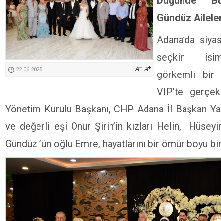
Düğünde Bu
Kimyasallardan Koruma Derneği Başkanı Cennet Çelik
Gündüz Ailele
Adana’da siyas
seçkin isim
22.06.2025
görkemli bir 
VIP’te gerçekl
Yönetim Kurulu Başkanı, CHP Adana İl Başkan Yar
ve değerli eşi Onur Şirin’in kızları Helin, Hüse
Gündüz ’ün oğlu Emre, hayatlarını bir ömür boyu birl