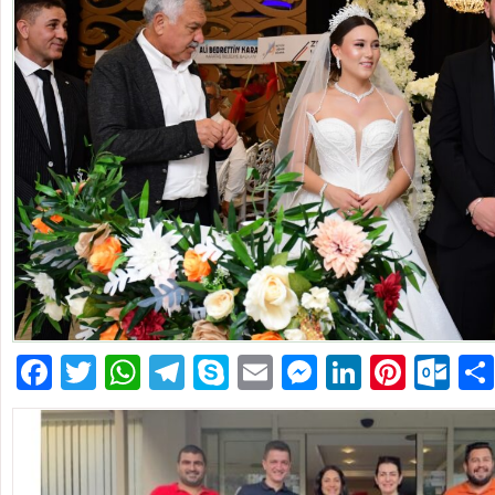
Facebook
Twitter
WhatsApp
Telegram
Skype
Email
Messenger
LinkedIn
Pinte
Ou