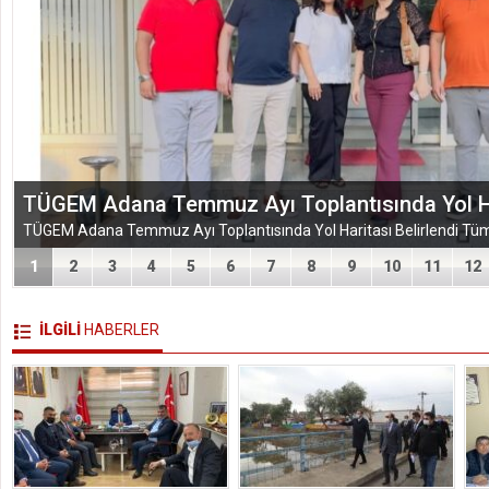
EĞİTİM-BİR-SEN ADANA ŞUBESİ’NDEN KAHR
VEFA VE DAYANIŞMA ÇIKARMASI
1
2
3
4
5
6
7
8
9
10
11
12
İLGİLİ
HABERLER