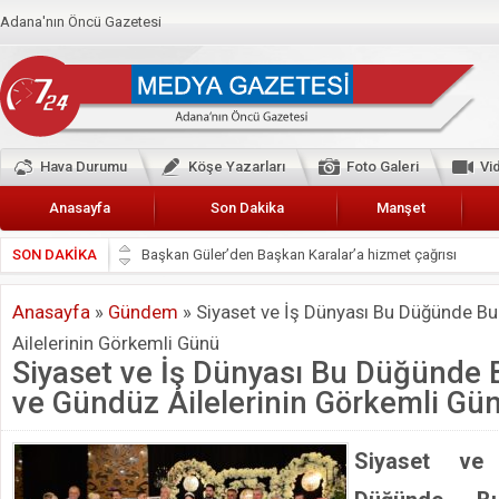
Adana'nın Öncü Gazetesi
Hava Durumu
Köşe Yazarları
Foto Galeri
Vi
Anasayfa
Son Dakika
Manşet
SON DAKİKA
Başkan Güler’den Başkan Karalar’a hizmet çağrısı
Lokantacılar ve Kebapçılar Esnaf Odası Başkanı Şefik A
Anasayfa
»
Gündem
»
Siyaset ve İş Dünyası Bu Düğünde Bu
Hak-İş Abdurrahman Yücel
Ailelerinin Görkemli Günü
HDP İL BİNASININ ÖNÜNDE ANNELER TARİH YAZIYORL
Siyaset ve İş Dünyası Bu Düğünde B
CEYHAN TİCARET ODASI
ve Gündüz Ailelerinin Görkemli Gü
Hainler emellerine asla erişemeyecekler
BÖLGEMİZ ÇUKUROVA’DA 2019 YILI PAMUK HASADIN
Siyaset ve
İyi Parti Yüreğir İlçe Başkanı Enis Akyürek