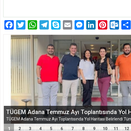
Facebook
Twitter
WhatsApp
Telegram
Skype
Email
Messenger
LinkedIn
Pinte
Ou
EĞİTİM-BİR-SEN ADANA ŞUBESİ’NDEN KAHR
VEFA VE DAYANIŞMA ÇIKARMASI
1
2
3
4
5
6
7
8
9
10
11
12