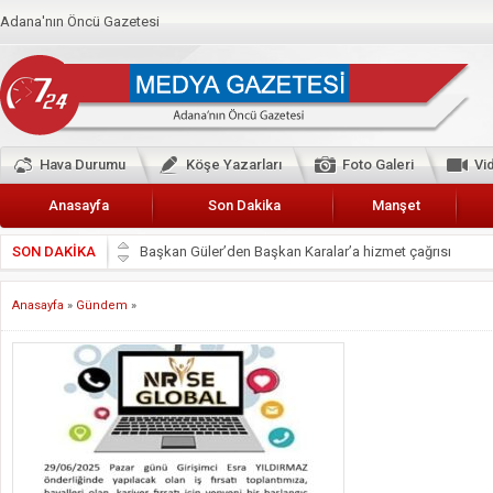
Adana'nın Öncü Gazetesi
Hava Durumu
Köşe Yazarları
Foto Galeri
Vi
Anasayfa
Son Dakika
Manşet
SON DAKİKA
Başkan Güler’den Başkan Karalar’a hizmet çağrısı
Lokantacılar ve Kebapçılar Esnaf Odası Başkanı Şefik A
Anasayfa
»
Gündem
»
Hak-İş Abdurrahman Yücel
HDP İL BİNASININ ÖNÜNDE ANNELER TARİH YAZIYORL
CEYHAN TİCARET ODASI
Hainler emellerine asla erişemeyecekler
BÖLGEMİZ ÇUKUROVA’DA 2019 YILI PAMUK HASADIN
İyi Parti Yüreğir İlçe Başkanı Enis Akyürek