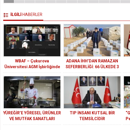
İLGİLİ
HABERLER
WBAF – Çukurova
ADANA İHH’DAN RAMAZAN
Üniversitesi AGM İşbirliğinde
SEFERBERLİĞİ: 66 ÜLKEDE 3
Gerçekleştirilen Startup –
MİLYON KİŞİYE KARDEŞLİK
T
Melek Yatırımcı Buluşmaları
KÖPRÜSÜ
YÜREĞİR’E YÖRESEL ÜRÜNLER
TIP İNSANI KUTSAL BİR
“G
VE MUTFAK SANATLARI
TEMSİLCİDİR
Pe
MERKEZİ KURULUYOR