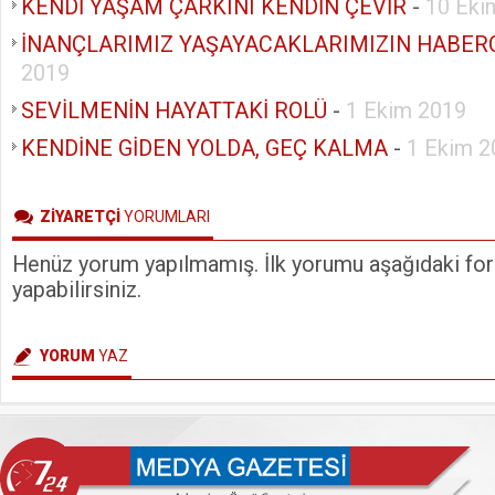
KENDİ YAŞAM ÇARKINI KENDİN ÇEVİR
-
10 Eki
İNANÇLARIMIZ YAŞAYACAKLARIMIZIN HABERCİ
2019
SEVİLMENİN HAYATTAKİ ROLÜ
-
1 Ekim 2019
KENDİNE GİDEN YOLDA, GEÇ KALMA
-
1 Ekim 2
ZİYARETÇİ
YORUMLARI
Henüz yorum yapılmamış. İlk yorumu aşağıdaki form
yapabilirsiniz.
YORUM
YAZ