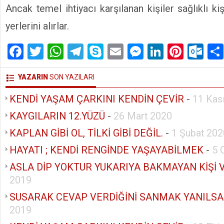
Ancak temel ihtiyacı karşılanan kişiler sağlıklı kiş
yerlerini alırlar.
Facebook
Twitter
WhatsApp
Telegram
Skype
Email
Messenger
LinkedIn
Pinte
Ou
YAZARIN
SON YAZILARI
KENDİ YAŞAM ÇARKINI KENDİN ÇEVİR
-
11 Kas
KAYGILARIN 12.YÜZÜ
-
26 Mart 2020
KAPLAN GİBİ OL, TİLKİ GİBİ DEĞİL.
-
1 Şubat 202
HAYATI ; KENDİ RENGİNDE YAŞAYABİLMEK
-
5 
ASLA DİP YOKTUR YUKARIYA BAKMAYAN KİŞİ 
2019
SUSARAK CEVAP VERDİĞİNİ SANMAK YANILS
2019