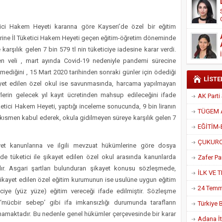
kanı Enis Akyürek
i Hakem Heyeti kararına göre Kayseri’de özel bir eğitim
rine İl Tüketici Hakem Heyeti geçen eğitim-öğretim döneminde
rşılık gelen 7 bin 579 tl nin tüketiciye iadesine karar verdi.
n veli , mart ayında Covid-19 nedeniyle pandemi sürecine
ediğini , 15 Mart 2020 tarihinden sonraki günler için ödediği
LİSTE
ikayet edilen özel okul ise savunmasında, harcama yapılmayan
lerin gelecek yıl kayıt ücretinden mahsup edileceğini ifade
üketici Hakem Heyeti, yaptığı inceleme sonucunda, 9 bin liranın
i kısmen kabul ederek, okula gidilmeyen süreye karşılık gelen 7
yet kanunlarına ve ilgili mevzuat hükümlerine göre dosya
de tüketici ile şikayet edilen özel okul arasında kanunlarda
ır. Asgari şartları bulunduran şikayet konusu sözleşmede,
 şikayet edilen özel eğitim kurumunun ise usulüne uygun eğitim
enciye (yüz yüze) eğitim vereceği ifade edilmiştir. Sözleşme
, ‘mücbir sebep’ gibi ifa imkansızlığı durumunda tarafların
amaktadır. Bu nedenle genel hükümler çerçevesinde bir karar
Adana İtf