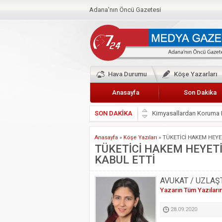
Adana'nın Öncü Gazetesi
Hava Durumu
Köşe Yazarları
Anasayfa
Son Dakika
Kimyasallardan Koruma 
SON DAKİKA
Başkan Güler’den Başkan
Anasayfa
»
Köşe Yazıları
»
TÜKETİCİ HAKEM HEYET
Lokantacılar ve Kebapçı
TÜKETİCİ HAKEM HEYETİ,
Hak-İş Abdurrahman Yü
KABUL ETTİ
HDP İL BİNASININ ÖNÜ
AVUKAT / UZLAŞ
CEYHAN TİCARET ODAS
Yazarın Tüm Yazıları
Hainler emellerine asla 
28.09.2020
BÖLGEMİZ ÇUKUROVA’D