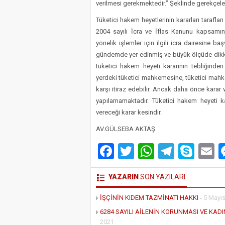
verilmesi gerekmektedir.” Şeklinde gerekçelen
Tüketici hakem heyetlerinin kararları tarafları
2004 sayılı İcra ve İflas Kanunu kapsamın
yönelik işlemler için ilgili icra dairesine b
gündemde yer edinmiş ve büyük ölçüde dikkat
tüketici hakem heyeti kararının tebliğinde
yerdeki tüketici mahkemesine, tüketici ma
karşı itiraz edebilir. Ancak daha önce karar
yapılamamaktadır. Tüketici hakem heyeti ka
vereceği karar kesindir.
AV.GÜLSEBA AKTAŞ
Facebook
Twitter
WhatsAp
Telegr
Sky
E
YAZARIN
SON YAZILARI
İŞÇİNİN KIDEM TAZMİNATI HAKKI
-
5 Mayı
6284 SAYILI AİLENİN KORUNMASI VE KA
2021