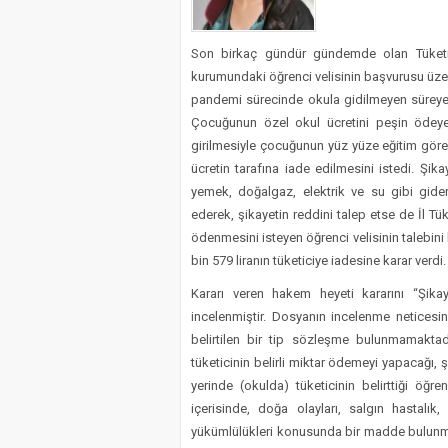
İyi Parti Yüreğir İlçe Baş
Son birkaç gündür gündemde olan Tüketic
kurumundaki öğrenci velisinin başvurusu üze
pandemi sürecinde okula gidilmeyen süreye ka
Çocuğunun özel okul ücretini peşin ödeye
girilmesiyle çocuğunun yüz yüze eğitim görem
ücretin tarafına iade edilmesini istedi. Ş
yemek, doğalgaz, elektrik ve su gibi gider
ederek, şikayetin reddini talep etse de İl T
ödenmesini isteyen öğrenci velisinin talebin
bin 579 liranın tüketiciye iadesine karar verdi.
Kararı veren hakem heyeti kararını “Şika
incelenmiştir. Dosyanın incelenme neticesin
belirtilen bir tip sözleşme bulunmamaktad
tüketicinin belirli miktar ödemeyi yapacağı,
yerinde (okulda) tüketicinin belirttiği öğr
içerisinde, doğa olayları, salgın hastalık
yükümlülükleri konusunda bir madde bulunm