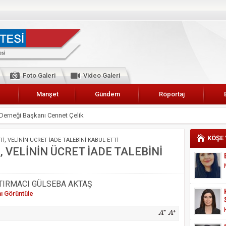
Foto Galeri
Video Galeri
Manşet
Gündem
Röportaj
Derneği Başkanı Cennet Çelik
 Karalar’a hizmet çağrısı
KÖŞE
İ, VELİNİN ÜCRET İADE TALEBİNİ KABUL ETTİ
lar Esnaf Odası Başkanı Şefik Arslan
 VELİNİN ÜCRET İADE TALEBİNİ
cel
NDE ANNELER TARİH YAZIYORLAR
TIRMACI GÜLSEBA AKTAŞ
I
nı Görüntüle
erişemeyecekler
A 2019 YILI PAMUK HASADINA BAŞLANDI