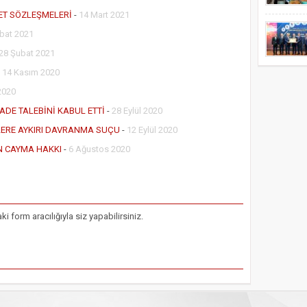
ET SÖZLEŞMELERİ
-
14 Mart 2021
bat 2021
28 Şubat 2021
-
14 Kasım 2020
2020
İADE TALEBİNİ KABUL ETTİ
-
28 Eylül 2020
RLERE AYKIRI DAVRANMA SUÇU
-
12 Eylül 2020
İN CAYMA HAKKI
-
6 Ağustos 2020
form aracılığıyla siz yapabilirsiniz.