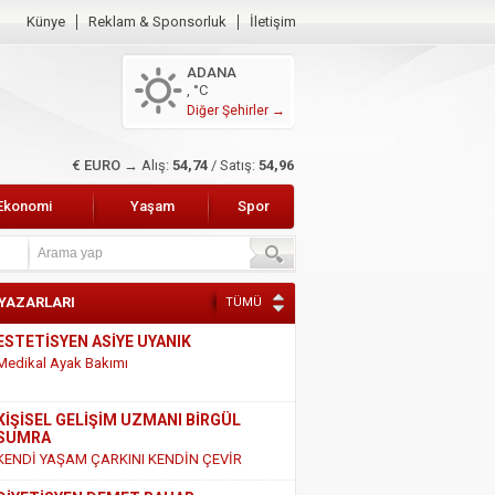
Künye
Reklam & Sponsorluk
İletişim
ADANA
, °C
Diğer Şehirler →
€ EURO →
Alış:
54,74
/ Satış:
54,96
Ekonomi
Yaşam
Spor
 YAZARLARI
TÜMÜ
ESTETİSYEN ASİYE UYANIK
Medikal Ayak Bakımı
KİŞİSEL GELİŞİM UZMANI BİRGÜL
SUMRA
KENDİ YAŞAM ÇARKINI KENDİN ÇEVİR