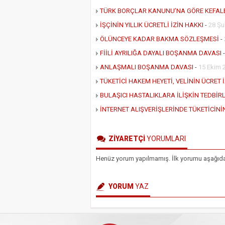
TÜRK BORÇLAR KANUNU’NA GÖRE KEFAL
İŞÇİNİN YILLIK ÜCRETLİ İZİN HAKKI
-
28 Şu
ÖLÜNCEYE KADAR BAKMA SÖZLEŞMESİ
-
FİİLİ AYRILIĞA DAYALI BOŞANMA DAVASI
ANLAŞMALI BOŞANMA DAVASI
-
15 Ekim 
TÜKETİCİ HAKEM HEYETİ, VELİNİN ÜCRET 
BULAŞICI HASTALIKLARA İLİŞKİN TEDBİ
İNTERNET ALIŞVERİŞLERİNDE TÜKETİCİN
ZİYARETÇİ
YORUMLARI
Henüz yorum yapılmamış. İlk yorumu aşağıdaki 
YORUM
YAZ