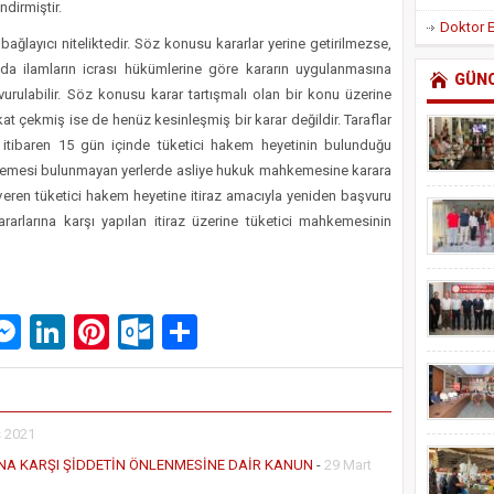
dirmiştir.
 bağlayıcı niteliktedir. Söz konusu kararlar yerine getirilmezse,
da ilamların icrası hükümlerine göre kararın uygulanmasına
GÜN
aşvurulabilir. Söz konusu karar tartışmalı olan bir konu üzerine
 çekmiş ise de henüz kesinleşmiş bir karar değildir. Taraflar
n itibaren 15 gün içinde tüketici hakem heyetinin bulunduğu
hkemesi bulunmayan yerlerde asliye hukuk mahkemesine karara
 veren tüketici hakem heyetine itiraz amacıyla yeniden başvuru
rarlarına karşı yapılan itiraz üzerine tüketici mahkemesinin
p
am
pe
mail
Messenger
LinkedIn
Pinterest
Outlook.com
Paylaş
s 2021
DINA KARŞI ŞİDDETİN ÖNLENMESİNE DAİR KANUN
-
29 Mart