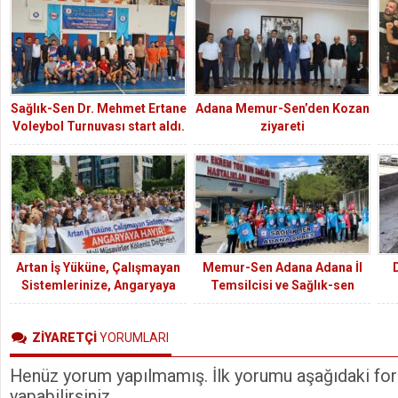
Sağlık-Sen Dr. Mehmet Ertane
Adana Memur-Sen’den Kozan
Voleybol Turnuvası start aldı.
ziyareti
İLK MAÇI AİLE VE SOSYAL
KA
POLİTİKALAR 2-1 KAZANDI
Artan İş Yüküne, Çalışmayan
Memur-Sen Adana Adana İl
Sistemlerinize, Angaryaya
Temsilcisi ve Sağlık-sen
Hayır!
Adana Şube Başkanı Bekir
Nennioğlu : Başhemşire ile
ZİYARETÇİ
YORUMLARI
birlikte üye topladığımıza dair
haberler yalandır.
Henüz yorum yapılmamış. İlk yorumu aşağıdaki form
yapabilirsiniz.