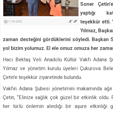
Soner Çetin’e
Kimyasallardan Koruma Derneği Başkanı Cennet Çelik
yaptığı kat
teşekkür etti.
17.09.2020
Yılmaz, Başkan
zaman desteğini gördüklerini söyledi. Başkan S
yol bizim yolumuz. El ele omuz omuza her zaman 
Hacı Bektaş Veli Anadolu Kültür Vakfı Adana 
Yılmaz ve yönetim kurulu üyeleri Çukurova Bel
Çetin’e teşekkür ziyaretinde bulundu.
Vakfın Adana Şubesi yönetimini makamında ağı
Çetin, “Elinize sağlık çok güzel bir etkinlik old
her türlü önlemin alındığı bir aşure etkinliği g