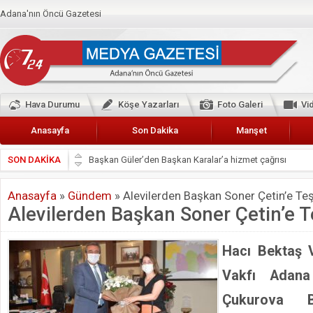
Adana'nın Öncü Gazetesi
Hava Durumu
Köşe Yazarları
Foto Galeri
Vi
Anasayfa
Son Dakika
Manşet
SON DAKİKA
Başkan Güler’den Başkan Karalar’a hizmet çağrısı
Lokantacılar ve Kebapçılar Esnaf Odası Başkanı Şefik A
Anasayfa
»
Gündem
»
Alevilerden Başkan Soner Çetin’e Te
Hak-İş Abdurrahman Yücel
Alevilerden Başkan Soner Çetin’e 
HDP İL BİNASININ ÖNÜNDE ANNELER TARİH YAZIYORL
CEYHAN TİCARET ODASI
Hacı Bektaş V
Hainler emellerine asla erişemeyecekler
Vakfı Adana
BÖLGEMİZ ÇUKUROVA’DA 2019 YILI PAMUK HASADIN
Çukurova B
İyi Parti Yüreğir İlçe Başkanı Enis Akyürek