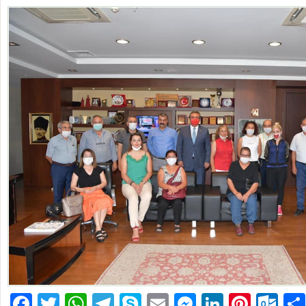
Facebook
Twitter
WhatsApp
Telegram
Skype
Email
Messenger
LinkedIn
Pinte
Ou