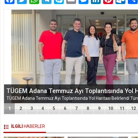
EĞİTİM-BİR-SEN ADANA ŞUBESİ’NDEN KAHR
VEFA VE DAYANIŞMA ÇIKARMASI
1
2
3
4
5
6
7
8
9
10
11
12
İLGİLİ
HABERLER