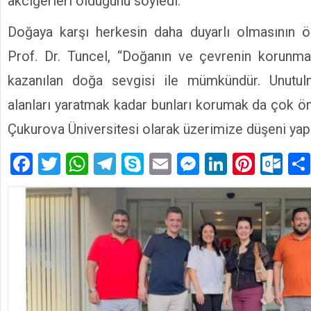
akciğerleri olduğunu söyledi.
Doğaya karşı herkesin daha duyarlı olmasının 
Prof. Dr. Tuncel, “Doğanın ve çevrenin korunm
kazanılan doğa sevgisi ile mümkündür. Unutul
alanları yaratmak kadar bunları korumak da çok ö
Çukurova Üniversitesi olarak üzerimize düşeni yapa
Facebook
Twitter
WhatsApp
Telegram
Skype
Email
Messenger
LinkedIn
Pinte
Ou