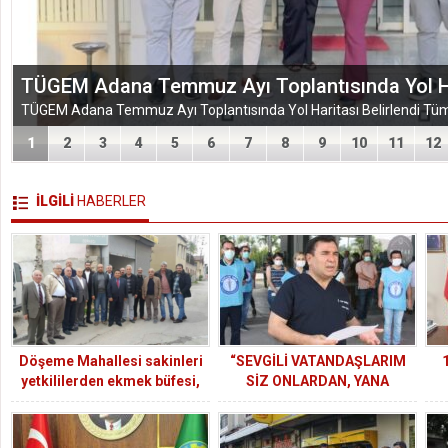
EĞİTİM-BİR-SEN ADANA ŞUBESİ’NDEN KAHR
VEFA VE DAYANIŞMA ÇIKARMASI
1
2
3
4
5
6
7
8
9
10
11
12
İLGİLİ
HABERLER
Döşeme Mahallesi sakinleri
“SEVGİLİ VATANDAŞLARIM
yetkililerden ekmek büfesi,
SİZ ONLARDAN, YANA
semt pazarı ve spor tesisi
OLMAYIN, SAĞLIKÇINIZA
yapılmasını istiyor
SAHİP ÇIKIP DİKKATLİ OLUN.