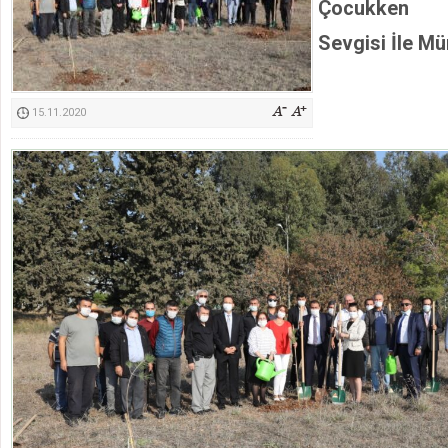
Çocukken 
Kimyasallardan Koruma Derneği Başkanı Cennet Çelik
Sevgisi İle M
15.11.2020