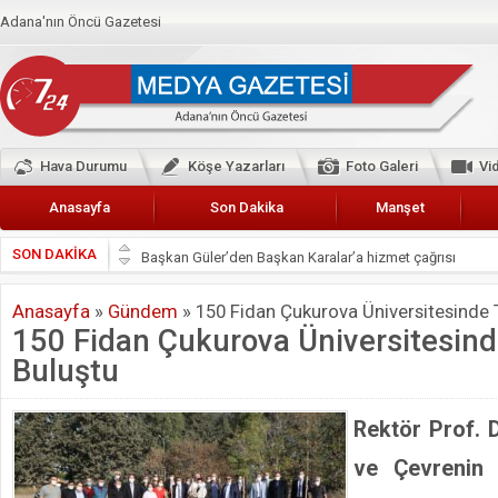
Adana'nın Öncü Gazetesi
Hava Durumu
Köşe Yazarları
Foto Galeri
Vi
Anasayfa
Son Dakika
Manşet
SON DAKİKA
Başkan Güler’den Başkan Karalar’a hizmet çağrısı
Lokantacılar ve Kebapçılar Esnaf Odası Başkanı Şefik A
Anasayfa
»
Gündem
»
150 Fidan Çukurova Üniversitesinde 
Hak-İş Abdurrahman Yücel
150 Fidan Çukurova Üniversitesind
HDP İL BİNASININ ÖNÜNDE ANNELER TARİH YAZIYORL
Buluştu
CEYHAN TİCARET ODASI
Hainler emellerine asla erişemeyecekler
Rektör Prof. D
BÖLGEMİZ ÇUKUROVA’DA 2019 YILI PAMUK HASADIN
ve Çevrenin
İyi Parti Yüreğir İlçe Başkanı Enis Akyürek