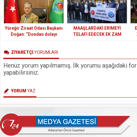
Yüreğir Ziraat Odası Başkanı
MAAŞLARDAKİ ERİMEYİ
Doğan: “Dondan dolayı
TELAFİ EDECEK EK ZAM
bahçelerde büyük tahribat
İSTİYORUZ
var”
ZİYARETÇİ
YORUMLARI
Henüz yorum yapılmamış. İlk yorumu aşağıdaki form
yapabilirsiniz.
YORUM
YAZ