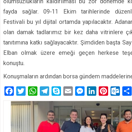
olumsuzlukların kaldırılması bu zor dönemde k
fayda sağlar. 09-11 Ekim tarihlerinde düzen
Festivali bu yıl dijital ortamda yapılacaktır. Adana
olan damak tadlarımız bir kez daha vitrinlere ç
tanıtımına katkı sağlayacaktır. Şimdiden başta Sa
Elban olmak üzere emeği geçen herkese teşe
konuştu.
Konuşmaların ardından borsa gündem maddelerine 
Facebook
Twitter
WhatsApp
Telegram
Skype
Email
Messenger
LinkedIn
Pinte
Ou