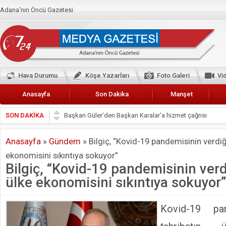
Adana'nın Öncü Gazetesi
Hava Durumu
Köşe Yazarları
Foto Galeri
Vi
Anasayfa
Son Dakika
Manşet
SON DAKİKA
Başkan Güler’den Başkan Karalar’a hizmet çağrısı
Lokantacılar ve Kebapçılar Esnaf Odası Başkanı Şefik A
Anasayfa
»
Gündem
»
Bilgiç, “Kovid-19 pandemisinin verdiğ
Hak-İş Abdurrahman Yücel
ekonomisini sıkıntıya sokuyor”
HDP İL BİNASININ ÖNÜNDE ANNELER TARİH YAZIYORL
Bilgiç, “Kovid-19 pandemisinin verd
CEYHAN TİCARET ODASI
ülke ekonomisini sıkıntıya sokuyor”
Hainler emellerine asla erişemeyecekler
BÖLGEMİZ ÇUKUROVA’DA 2019 YILI PAMUK HASADIN
Kovid-19 pan
İyi Parti Yüreğir İlçe Başkanı Enis Akyürek