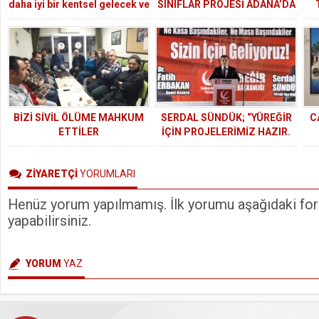
daha iyi bir kentsel gelecek ve
SINIFLAR PROJESİ ADANA’DA
daha iyi bir yaşam kalitesinin
BÜYÜK İLGİ GÖRÜYOR
anahtarıdır”
BİZİ SİVİL ÖLÜME MAHKUM
SERDAL SÜNDÜK; “YÜREĞİR
C
ETTİLER
İÇİN PROJELERİMİZ HAZIR.
KARARLIYIZ, GELİYORUZ”
M
ZİYARETÇİ
YORUMLARI
Henüz yorum yapılmamış. İlk yorumu aşağıdaki form
yapabilirsiniz.
YORUM
YAZ