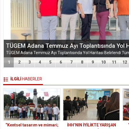
EĞİTİM-BİR-SEN ADANA ŞUBESİ’NDEN KAHR
VEFA VE DAYANIŞMA ÇIKARMASI
1
2
3
4
5
6
7
8
9
10
11
12
İLGİLİ
HABERLER
“Kentsel tasarım ve mimari;
İHH’NIN İYİLİKTE YARIŞAN