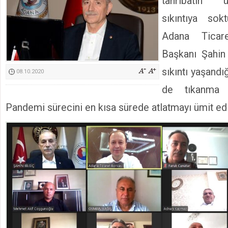
tahribatın 
Kimyasallardan Koruma Derneği Başkanı Cennet Çelik
sıkıntıya so
Adana Ticar
Başkanı Şahin
sıkıntı yaşandı
08.10.2020
de tıkanma n
Pandemi sürecini en kısa sürede atlatmayı ümit ed