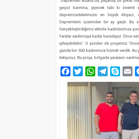
“Depremleri Adana’da, yaşamış bir şirket olar
geçici barınma, yiyecek tabi ki önemli v
depremzedelerimizin en büyük ihtiyacı, 
Depremlerin üzerinden bir ay geçti. Bu sü
Gerçekleştirdiğimiz etkinle kadınlarımıza şunu
Yaralar sarılıncaya kadar buradayız. Önce se
iyileşebilelim.’ O yüzden de projemizi ‘Önc
günde bin 500 kadınımıza hizmet verdik. Bu p
iletiyoruz. Bu proje, bölgede yaraların sarıl
Facebook
Twitter
WhatsAp
Telegr
Sky
E