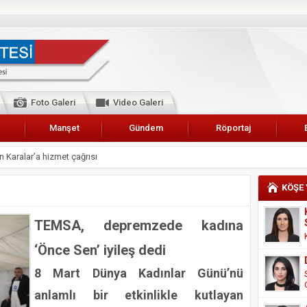
Foto Galeri
Video Galeri
Manşet
Gündem
Röportaj
 Karalar’a hizmet çağrısı
lar Esnaf Odası Başkanı Şefik Arslan
KÖŞE
cel
NDE ANNELER TARİH YAZIYORLAR
TEMSA, depremzede kadına
I
‘Önce Sen’ iyileş dedi
erişemeyecekler
8 Mart Dünya Kadınlar Günü’nü
A 2019 YILI PAMUK HASADINA BAŞLANDI
anlamlı bir etkinlikle kutlayan
kanı Enis Akyürek