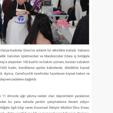
ünya Kadınlar Günü’nü anlamlı bir etkinlikle kutladı. Sabancı
lik Salonları İşletmecileri ve Manikürcüler Odası iş birliğiyle
atay’a ulaştırılan 100 kuaför ve bakım uzmanı, kurulan özbakım
500 kadın, kendilerine ayrılan kabinlerde, diledikleri kişisel
ı. Ayrıca, CarrefourSA tarafından hazırlanan kişisel bakım ve
n depremzedelere dağıtıldı.
11 ilimizde ağır yıkıma neden olan depremlerin yaralarının
k günden bu yana sahada yardım çalışmalarına devam ediyor.
ğiyle ilgili bilgi veren Kurumsal İletişim Müdürü Ebru Ersan,