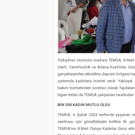
Türkiye’nin otomotiv markası TEMSA, 8 Mart D
Vakfı, CarrefourSA ve Adana Kuaförler, Güzel
gerçekleştirilen etkinlikte deprem bölgesi H
çadırında kadınlara hizmet verdi. Yaklaşık 1
bakım hizmetinden ücretsiz olarak faydaland
hijyen kitleri de TEMSA çalışanları tarafında
BİN 500 KADIN MUTLU OLDU
TEMSA, 6 Şubat 2023 tarihinde yaşanan ve 
sarılması için gönüllüleriyle birlikte il
TEMSA’nın 8 Mart Dünya Kadınlar Günü etkinli