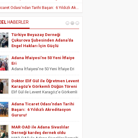
Yeni Teşvik Düzenlemesi ile Adana’da
Adana Ticaret Odası’ndan Tarihi Başarı: 6 Yıldızlı Akreditasyon Gururu!
Yatırımlara Uygulanan Vergisel Avantajlar
Arttırıldı
İÇ HASTALIKLARI UZMANI DR. YUSUF
SONAY
CEL
HABERLER
OBEZİTE: BİR BUZDAĞI
Türkiye Beyazay Derneği
ESTETİSYEN ASİYE UYANIK
Çukurova Şubesinden Adana’da
Medikal Ayak Bakımı
Engel Hakları İçin Güçlü
Farkındalık Konferansı
Türkiye Beyazay Derneği Çukurova
Adana İtfaiyesi’ne 50 Yeni İtfaiye
Şubesinden Adana’da Engel Hakları
Eri
İçin Güçlü Farkındalık Konferansı
Adana İtfaiyesi’ne 50 Yeni İtfaiye Eri
Türkiye Beyazay Derneği Çukurova
Adana Büyükşehir Belediyesi İtfaiye
Şubesi tarafından düzenlenen
Daire Başkanlığı bünyesinde göreve
Doktor Elif Gül ile Öğretmen Levent
“Engellinin Engelli Haklarının Farkında
başlayacak 50 yeni itfaiye eri için
Karagöz’e Görkemli Düğün Töreni
mıyız? Hak Bilinci, Erişilebilirlik ve
yemin töreni düzenlendi. Törene
Elif Gül ile Levent Karagöz’e Görkemli
Toplumsal Farkındalık...
Adana Büyükşehir Belediyesi Başkan
Düğün Töreni Serbest Muhasebeci
Vekili...
Mali Müşavir ve Adana Serbest
Adana Ticaret Odası’ndan Tarihi
Muhasebeci Mali Müşavirler Odası
Başarı: 6 Yıldızlı Akreditasyon
Saymanı Yurdagül Gül ile iş ve mali
Gururu!
müşavirlik camiasının yakından
Adana Ticaret Odası’ndan Tarihi
tanıdığı...
Başarı: 6 Yıldızlı Akreditasyon Gururu!
MAR-DAD ile Adana Sivaslılar
‎ADANA Ticaret Odası (ATO), üyelerine
Derneği kardeş dernek oldu
sunduğu hizmet kalitesini uluslararası