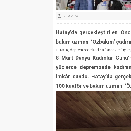
Kimyasallardan Koruma 
17.03.2023
Hatay’da gerçekleştirilen ‘Ön
bakım uzmanı ‘Özbakım’ çadırın
TEMSA, depremzede kadına ‘Önce Sen’ iyile
8 Mart Dünya Kadınlar Günü’n
yüzlerce depremzede kadının 
imkân sundu. Hatay’da gerçekl
100 kuaför ve bakım uzmanı ‘Öz