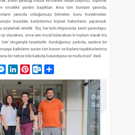
ak, afetin yarattığı maddi ve manevi hasarı biliyoruz. Giyinme,
e öncelikli yardım başlıkları. Ama tüm bunların yanında,
onların yanında olduğumuzu bilmeleri, bunu hissetmeleri.
reçte buradaki kadınlarımız kişisel bakımlarını yapamadı.
 söylemek istedik: ‘Biz, her türlü ihtiyacında senin yanındayız.
n iyi olacaksın, önce sen moral bulacaksın ki toplum olarak biz
e Sen’ sloganıyla tasarladık. Kurduğumuz çadırda, sadece bir
rojeye katkılarını sunan tüm kurum ve kişilere teşekkürlerimizi
masına bir nebze bile katkıda bulunduysa ne mutlu bize” dedi.
p
am
pe
mail
Messenger
LinkedIn
Pinterest
Outlook.com
Paylaş