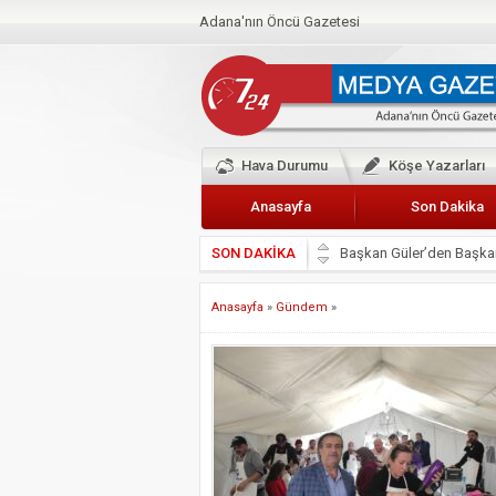
Adana'nın Öncü Gazetesi
Hava Durumu
Köşe Yazarları
Anasayfa
Son Dakika
SON DAKİKA
Başkan Güler’den Başkan
Lokantacılar ve Kebapçı
Anasayfa
»
Gündem
»
Hak-İş Abdurrahman Yü
HDP İL BİNASININ ÖNÜ
CEYHAN TİCARET ODAS
Hainler emellerine asla 
BÖLGEMİZ ÇUKUROVA’D
İyi Parti Yüreğir İlçe Baş