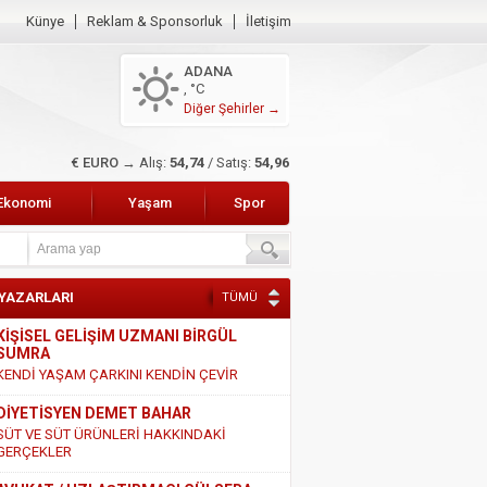
Künye
Reklam & Sponsorluk
İletişim
ADANA
, °C
Diğer Şehirler →
$ DOLAR →
Alış:
47,49
/ Satış:
47,68
Ekonomi
Yaşam
Spor
 YAZARLARI
TÜMÜ
KİŞİSEL GELİŞİM UZMANI BİRGÜL
SUMRA
KENDİ YAŞAM ÇARKINI KENDİN ÇEVİR
DİYETİSYEN DEMET BAHAR
SÜT VE SÜT ÜRÜNLERİ HAKKINDAKİ
GERÇEKLER