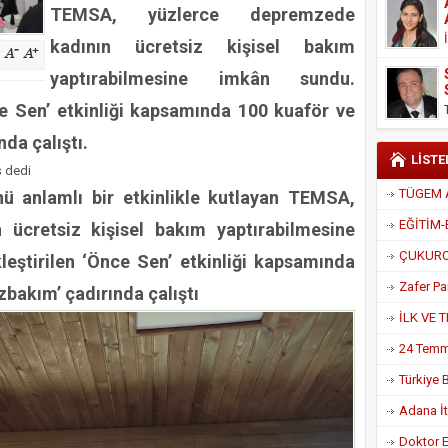
TEMSA, yüzlerce depremzede
Derneği Başkanı Cennet Çelik
kadının ücretsiz kişisel bakım
yaptırabilmesine imkân sundu.
ce Sen’ etkinliği kapsamında 100 kuaför ve
da çalıştı.
LİSTE
ş dedi
ü anlamlı bir etkinlikle kutlayan TEMSA,
ücretsiz kişisel bakım yaptırabilmesine
eştirilen ‘Önce Sen’ etkinliği kapsamında
bakım’ çadırında çalıştı
Adana İtf