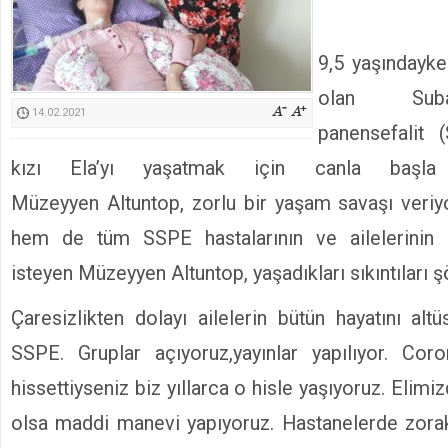
Kimyasallardan Koruma Derneği Başkanı Cennet Çelik
9,5 yaşındayke
olan Suba
14.02.2021
panensefalit 
kızı Ela’yı yaşatmak için canla başl
Müzeyyen Altuntop, zorlu bir yaşam savaşı veriy
hem de tüm SSPE hastalarının ve ailelerinin 
isteyen Müzeyyen Altuntop, yaşadıkları sıkıntıları şö
Çaresizlikten dolayı ailelerin bütün hayatını alt
SSPE. Gruplar açıyoruz,yayınlar yapılıyor. Cor
hissettiyseniz biz yıllarca o hisle yaşıyoruz. Elimi
olsa maddi manevi yapıyoruz. Hastanelerde zora