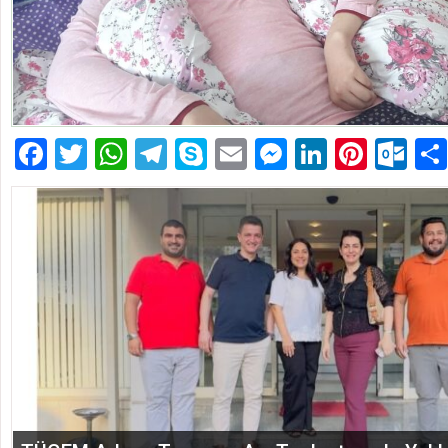
Facebook
Twitter
WhatsApp
Telegram
Skype
Email
Messenger
LinkedIn
Pinte
Ou
EĞİTİM-BİR-SEN ADANA ŞUBESİ’NDEN KAHR