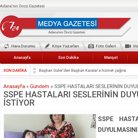
Adana'nın Öncü Gazetesi
Hava Durumu
Köşe Yazarları
Foto Galeri
Vi
Anasayfa
Son Dakika
Manşet
SON DAKİKA
Başkan Güler’den Başkan Karalar’a hizmet çağrısı
Lokantacılar ve Kebapçılar Esnaf Odası Başkanı Şefik A
Anasayfa
»
Gündem
»
SSPE HASTALARI SESLERİNİN DUYU
Hak-İş Abdurrahman Yücel
SSPE HASTALARI SESLERİNİN DUY
HDP İL BİNASININ ÖNÜNDE ANNELER TARİH YAZIYORL
İSTİYOR
CEYHAN TİCARET ODASI
Hainler emellerine asla erişemeyecekler
SSPE HASTA
BÖLGEMİZ ÇUKUROVA’DA 2019 YILI PAMUK HASADIN
DUYULMASINI
İyi Parti Yüreğir İlçe Başkanı Enis Akyürek