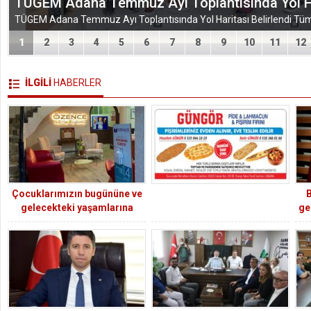
VEFA VE DAYANIŞMA ÇIKARMASI
1
2
3
4
5
6
7
8
9
10
11
12
İLGİLİ
HABERLER
Çocuklarımızın bugününe ve
B
gelecekteki yaşamlarına
ge
rehber olmaya gayret
gösterdik