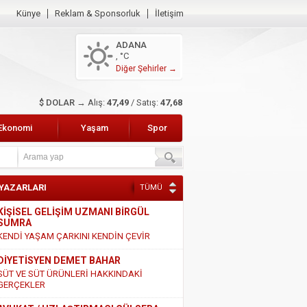
Künye
Reklam & Sponsorluk
İletişim
ADANA
, °C
Diğer Şehirler →
$ DOLAR →
Alış:
47,49
/ Satış:
47,68
Ekonomi
Yaşam
Spor
 YAZARLARI
TÜMÜ
KİŞİSEL GELİŞİM UZMANI BİRGÜL
SUMRA
KENDİ YAŞAM ÇARKINI KENDİN ÇEVİR
DİYETİSYEN DEMET BAHAR
SÜT VE SÜT ÜRÜNLERİ HAKKINDAKİ
GERÇEKLER