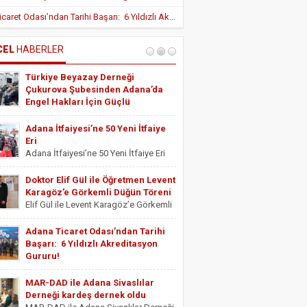
Yeni Teşvik Düzenlemesi ile Adana’da
Adana Ticaret Odası’ndan Tarihi Başarı: 6 Yıldızlı Akreditasyon Gururu!
Yatırımlara Uygulanan Vergisel Avantajlar
Arttırıldı
İÇ HASTALIKLARI UZMANI DR. YUSUF
SONAY
CEL
HABERLER
OBEZİTE: BİR BUZDAĞI
Türkiye Beyazay Derneği
ESTETİSYEN ASİYE UYANIK
Çukurova Şubesinden Adana’da
Medikal Ayak Bakımı
Engel Hakları İçin Güçlü
Farkındalık Konferansı
Türkiye Beyazay Derneği Çukurova
Adana İtfaiyesi’ne 50 Yeni İtfaiye
Şubesinden Adana’da Engel Hakları
Eri
İçin Güçlü Farkındalık Konferansı
Adana İtfaiyesi’ne 50 Yeni İtfaiye Eri
Türkiye Beyazay Derneği Çukurova
Adana Büyükşehir Belediyesi İtfaiye
Şubesi tarafından düzenlenen
Daire Başkanlığı bünyesinde göreve
Doktor Elif Gül ile Öğretmen Levent
“Engellinin Engelli Haklarının Farkında
başlayacak 50 yeni itfaiye eri için
Karagöz’e Görkemli Düğün Töreni
mıyız? Hak Bilinci, Erişilebilirlik ve
yemin töreni düzenlendi. Törene
Elif Gül ile Levent Karagöz’e Görkemli
Toplumsal Farkındalık...
Adana Büyükşehir Belediyesi Başkan
Düğün Töreni Serbest Muhasebeci
Vekili...
Mali Müşavir ve Adana Serbest
Adana Ticaret Odası’ndan Tarihi
Muhasebeci Mali Müşavirler Odası
Başarı: 6 Yıldızlı Akreditasyon
Saymanı Yurdagül Gül ile iş ve mali
Gururu!
müşavirlik camiasının yakından
Adana Ticaret Odası’ndan Tarihi
tanıdığı...
Başarı: 6 Yıldızlı Akreditasyon Gururu!
MAR-DAD ile Adana Sivaslılar
‎ADANA Ticaret Odası (ATO), üyelerine
Derneği kardeş dernek oldu
sunduğu hizmet kalitesini uluslararası