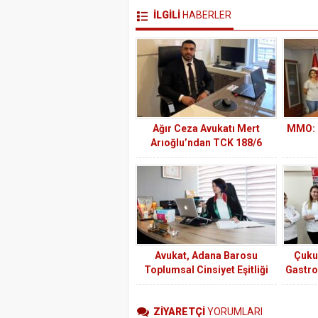
İLGİLİ
HABERLER
Ağır Ceza Avukatı Mert
MMO: 
Arıoğlu’ndan TCK 188/6
Uyarısı: Reçeteli ve İzne Bağlı
Maddelerin Kötüye Kullanımı
Ciddi Suçtur
Avukat, Adana Barosu
Çuku
Toplumsal Cinsiyet Eşitliği
Gastro
Komisyon Başkanı Dilara
Çalı
Özuğur Kılıç: Cinsiyete bağlı
ZİYARETÇİ
YORUMLARI
olarak bir kişinin herhangi bir