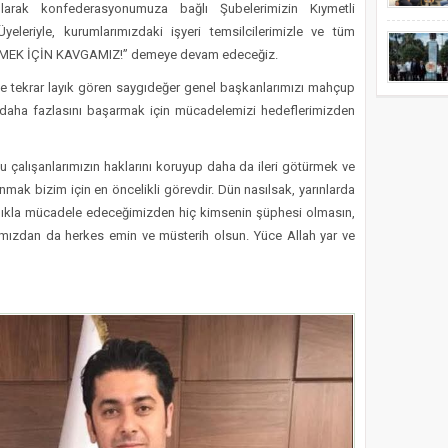
larak konfederasyonumuza bağlı Şubelerimizin Kıymetli
yeleriyle, kurumlarımızdaki işyeri temsilcilerimizle ve tüm
 EKMEK İÇİN KAVGAMIZ!” demeye devam edeceğiz.
ze tekrar layık gören saygıdeğer genel başkanlarımızı mahçup
 daha fazlasını başarmak için mücadelemizi hedeflerimizden
çalışanlarımızın haklarını koruyup daha da ileri götürmek ve
ak bizim için en öncelikli görevdir. Dün nasılsak, yarınlarda
lılıkla mücadele edeceğimizden hiç kimsenin şüphesi olmasın,
ğımızdan da herkes emin ve müsterih olsun. Yüce Allah yar ve