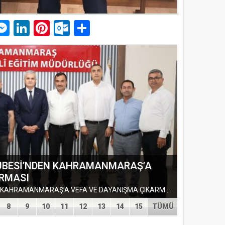
p
am
pe
mail
Messenger
LinkedIn
Pinterest
Outlook.com
Paylaş
ŞUBESİ’NDEN KAHRAMANMARAŞ’A
ARMASI
EĞİTİM-BİR-SEN ADANA ŞUBESİ’NDEN KAHRAMANMARAŞ’A VEFA VE DAYANIŞMA ÇIKARMASI Eğitim-Bir-Sen Adana Şubesi, Kahramanmaraş’ta anlamlı temaslarda bulundu. Adana heyeti; sendikal dayanışmayı güçlendirmek...
8
9
10
11
12
13
14
15
TÜMÜ