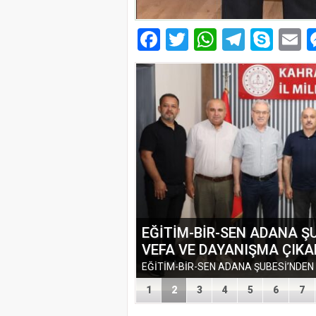
Facebook
Twitter
WhatsAp
Telegr
Sky
E
EĞİTİM-BİR-SEN ADANA 
VEFA VE DAYANIŞMA ÇIK
1
2
3
4
5
6
7