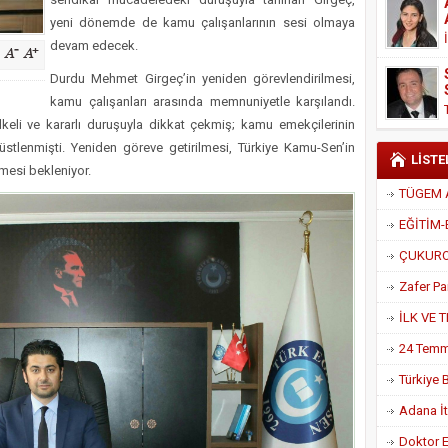
Derneği Başkanı Cennet Çelik
yeni dönemde de kamu çalışanlarının sesi olmaya
devam edecek.
Durdu Mehmet Girgeç’in yeniden görevlendirilmesi,
kamu çalışanları arasında memnuniyetle karşılandı.
keli ve kararlı duruşuyla dikkat çekmiş; kamu emekçilerinin
üstlenmişti. Yeniden göreve getirilmesi, Türkiye Kamu-Sen’in
LİSTE
mesi bekleniyor.
Adana İtf