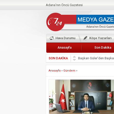
Adana'nın Öncü Gazetesi
Hava Durumu
Köşe Yazarları
Anasayfa
Son Dakika
SON DAKİKA
Başkan Güler’den Başkan
Lokantacılar ve Kebapçı
Anasayfa
»
Gündem
»
Hak-İş Abdurrahman Yü
HDP İL BİNASININ ÖNÜ
CEYHAN TİCARET ODAS
Hainler emellerine asla 
BÖLGEMİZ ÇUKUROVA’D
İyi Parti Yüreğir İlçe Baş