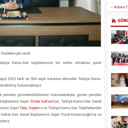
GÜN
fadelere yer verdi:
iye Kamu-Sen teşkilatımızın bir neferi olmaktan şeref
s 2025 tarih ve 504 sayılı kararına istinaden Türkiye Kamu-
lendirilmiş bulunmaktayız.
ak yeniden görevlendirilmemiz münasebetiyle, görevi yeniden
 Başkanımız Sayın
Önder Kahveci
‘ye, Türkiye Kamu-Sen Genel
anımız Sayın
Talip Geylan
‘a ve Türkiye Kamu-Sen Teşkilatlardan
 Haber-Sen Genel Başkanımız Sayın Yücel Kazancıoğlu’na ve
ederiz.