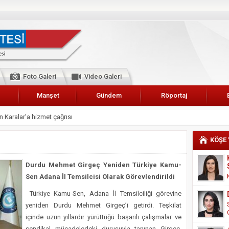
Foto Galeri
Video Galeri
Manşet
Gündem
Röportaj
 Karalar’a hizmet çağrısı
lar Esnaf Odası Başkanı Şefik Arslan
KÖŞE
cel
NDE ANNELER TARİH YAZIYORLAR
Durdu Mehmet Girgeç Yeniden Türkiye Kamu-
Sen Adana İl Temsilcisi Olarak Görevlendirildi
I
erişemeyecekler
Türkiye Kamu-Sen, Adana İl Temsilciliği görevine
yeniden Durdu Mehmet Girgeç’i getirdi. Teşkilat
A 2019 YILI PAMUK HASADINA BAŞLANDI
içinde uzun yıllardır yürüttüğü başarılı çalışmalar ve
kanı Enis Akyürek
sendikal mücadeledeki duruşuyla tanınan Girgeç,