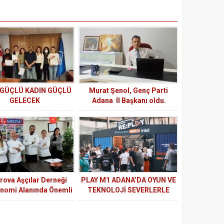
GÜÇLÜ KADIN GÜÇLÜ
Murat Şenol, Genç Parti
GELECEK
Adana İl Başkanı oldu.
rova Aşçılar Derneği
PLAY M1 ADANA’DA OYUN VE
nomi Alanında Önemli
TEKNOLOJİ SEVERLERLE
şmalara İmza Atıyor
BULUŞTU