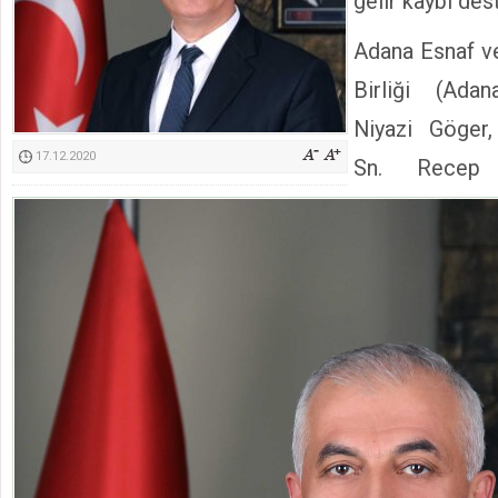
gelir kaybı des
Kimyasallardan Koruma Derneği Başkanı Cennet Çelik
Adana Esnaf ve
Birliği (Ad
Niyazi Göger
17.12.2020
Sn. Recep 