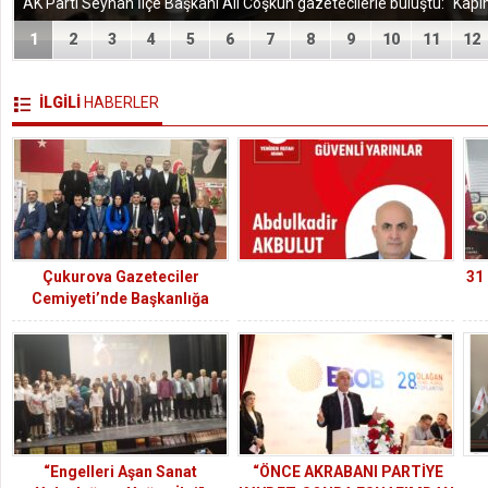
1
2
3
4
5
6
7
8
9
10
11
12
İLGİLİ
HABERLER
Çukurova Gazeteciler
31
Cemiyeti’nde Başkanlığa
Kurtul Çakın Seçildi
“Engelleri Aşan Sanat
“ÖNCE AKRABANI PARTİYE