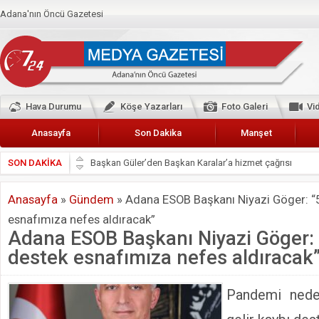
Adana'nın Öncü Gazetesi
Hava Durumu
Köşe Yazarları
Foto Galeri
Vi
Anasayfa
Son Dakika
Manşet
SON DAKİKA
Başkan Güler’den Başkan Karalar’a hizmet çağrısı
Lokantacılar ve Kebapçılar Esnaf Odası Başkanı Şefik A
Anasayfa
»
Gündem
»
Adana ESOB Başkanı Niyazi Göger: “5
Hak-İş Abdurrahman Yücel
esnafımıza nefes aldıracak”
HDP İL BİNASININ ÖNÜNDE ANNELER TARİH YAZIYORL
Adana ESOB Başkanı Niyazi Göger: “
CEYHAN TİCARET ODASI
destek esnafımıza nefes aldıracak
Hainler emellerine asla erişemeyecekler
BÖLGEMİZ ÇUKUROVA’DA 2019 YILI PAMUK HASADIN
Pandemi nede
İyi Parti Yüreğir İlçe Başkanı Enis Akyürek