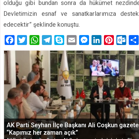
olduğu gibi bundan sonra da hükümet nezdinde k
Devletimizin esnaf ve sanatkarlarımıza deste
edecektir” şeklinde konuştu.
Facebook
Twitter
WhatsApp
Telegram
Skype
Email
Messenger
LinkedIn
Pinte
Ou
TÜGEM Adana Temmuz Ayı Toplantısında Yol Har