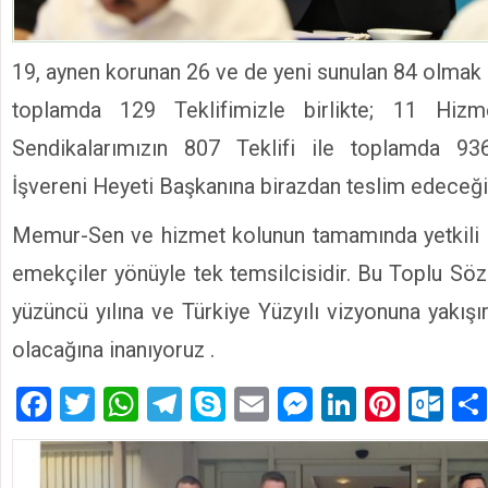
19, aynen korunan 26 ve de yeni sunulan 84 olmak
toplamda 129 Teklifimizle birlikte; 11 Hizme
Sendikalarımızın 807 Teklifi ile toplamda 93
İşvereni Heyeti Başkanına birazdan teslim edeceği
Memur-Sen ve hizmet kolunun tamamında yetkili s
emekçiler yönüyle tek temsilcisidir. Bu Toplu Söz
yüzüncü yılına ve Türkiye Yüzyılı vizyonuna yakış
olacağına inanıyoruz .
Facebook
Twitter
WhatsApp
Telegram
Skype
Email
Messenger
LinkedIn
Pinte
Ou