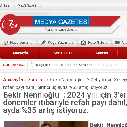
Adana'nın Öncü Gazetesi
Hava Durumu
Köşe Yazarları
Foto Galeri
Vi
Anasayfa
Son Dakika
Manşet
SON DAKİKA
Başkan Güler’den Başkan Karalar’a hizmet çağrısı
Lokantacılar ve Kebapçılar Esnaf Odası Başkanı Şefik A
Anasayfa
»
Gündem
»
Bekir Nennioğlu : 2024 yılı için 3’er a
Hak-İş Abdurrahman Yücel
refah payı dahil, birinci üç ayda %35 artış istiyoruz.
HDP İL BİNASININ ÖNÜNDE ANNELER TARİH YAZIYORL
Bekir Nennioğlu : 2024 yılı için 3’er
CEYHAN TİCARET ODASI
dönemler itibariyle refah payı dahil,
Hainler emellerine asla erişemeyecekler
ayda %35 artış istiyoruz.
BÖLGEMİZ ÇUKUROVA’DA 2019 YILI PAMUK HASADIN
Bekir Nennioğ
İyi Parti Yüreğir İlçe Başkanı Enis Akyürek