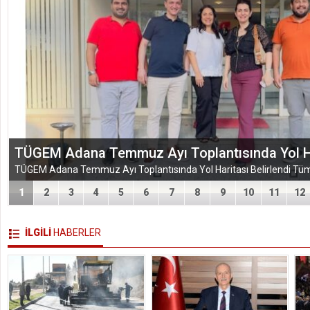
EĞİTİM-BİR-SEN ADANA ŞUBESİ’NDEN KAHR
VEFA VE DAYANIŞMA ÇIKARMASI
1
2
3
4
5
6
7
8
9
10
11
12
İLGİLİ
HABERLER