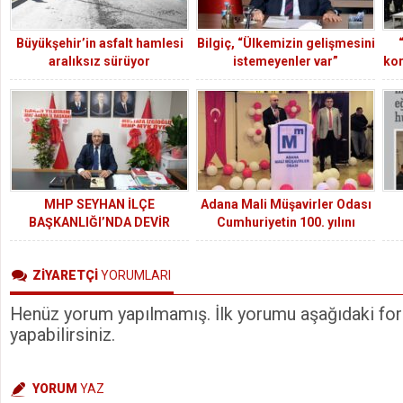
Büyükşehir’in asfalt hamlesi
Bilgiç, “Ülkemizin gelişmesini
aralıksız sürüyor
istemeyenler var”
kor
MHP SEYHAN İLÇE
Adana Mali Müşavirler Odası
BAŞKANLIĞI’NDA DEVİR
Cumhuriyetin 100. yılını
TESLİM PROGRAMI
coşkuyla kutladı
GERÇEKLEŞTİRİLDİ
ZİYARETÇİ
YORUMLARI
Henüz yorum yapılmamış. İlk yorumu aşağıdaki form
yapabilirsiniz.
YORUM
YAZ