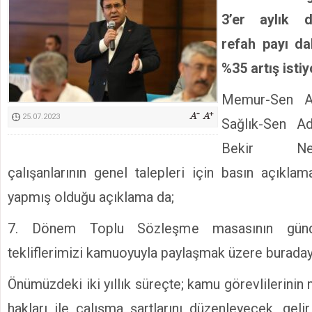
Kimyasallardan Koruma Derneği Başkanı Cennet Çelik
3’er aylık d
refah payı dah
%35 artış istiy
Memur-Sen Ad
25.07.2023
Sağlık-Sen A
Bekir Ne
çalışanlarının genel talepleri için basın açıklam
yapmış olduğu açıklama da;
7. Dönem Toplu Sözleşme masasının günde
tekliflerimizi kamuoyuyla paylaşmak üzere buraday
Önümüzdeki iki yıllık süreçte; kamu görevlilerinin 
hakları ile çalışma şartlarını düzenleyecek, geli