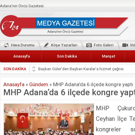
Adana'nın Öncü Gazetesi
Hava Durumu
Köşe Yazarları
Foto Galeri
Vi
Anasayfa
Son Dakika
Manşet
SON DAKİKA
Başkan Güler’den Başkan Karalar’a hizmet çağrısı
Lokantacılar ve Kebapçılar Esnaf Odası Başkanı Şefik A
Anasayfa
»
Gündem
»
MHP Adana’da 6 ilçede kongre yaptı
Hak-İş Abdurrahman Yücel
MHP Adana’da 6 ilçede kongre yapt
HDP İL BİNASININ ÖNÜNDE ANNELER TARİH YAZIYORL
CEYHAN TİCARET ODASI
MHP Çukuro
Hainler emellerine asla erişemeyecekler
Ceyhan İlçe Te
BÖLGEMİZ ÇUKUROVA’DA 2019 YILI PAMUK HASADIN
kongreler s
İyi Parti Yüreğir İlçe Başkanı Enis Akyürek