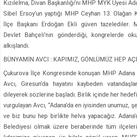
Kızılelma, Divan Başkanlığı’nı MHP MYK Üyesi Ada
Sibel Ersoy’un yaptığı MHP Ceyhan 13. Olağan
İlçe Başkanı Erdoğan Ekli güven tazelediler.
Devlet Bahçeli’nin gönderdiği, kongrelerde ok
alkışlandı.
BÜNYAMİN AVCI : KAPIMIZ, GÖNLÜMÜZ HEP AÇ
Çukurova İlçe Kongresinde konuşan MHP Adana 
Avcı, Giresun’da hayatını kaybeden vatandaşla
dileyerek sözlerine başladı. Birlik içinde her hedef
vurgulayan Avcı, “Adana’da en iyisinden unumuz, ş
ve biz bunu hep birlikte helva yapacağız. Adana
Belediyesi olmak üzere beraberinde tüm ilçeleri