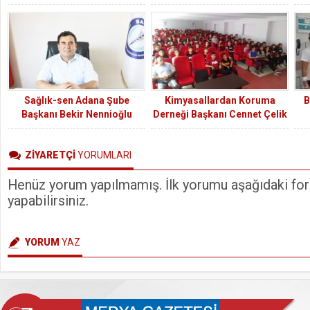
coşkuyla karşılandı
M
Sağlık-sen Adana Şube
Kimyasallardan Koruma
B
Başkanı Bekir Nennioğlu
Derneği Başkanı Cennet Çelik
sağlıkçıları görmezden gelen
K
özel sektöre sitem etti.
ZİYARETÇİ
YORUMLARI
Henüz yorum yapılmamış. İlk yorumu aşağıdaki form
yapabilirsiniz.
YORUM
YAZ