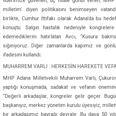
liderimize güvenen, üç hilale gönül veren, MHP
milletim’ diyen politikasını benimseyen vatanda
birlikte, Cumhur İttifakı olarak Adana’da bu hede
konuştu. Salgın hastalık nedeniyle kongrelere
edemediklerini hatırlatan Avcı, “Kusura bakması
sığınıyoruz. Diğer zamanlarda kapımız ve gön
ifadesini kullandı.
MUHARREM VARLI : HERKESİN HAREKETE VEF
MHP Adana Milletvekili Muharrem Varlı, Çukuro
yaptığı konuşmada, sadakat ve vefanın önemine
“Değerli arkadaşlar, kongreler gelir geçer. Bugün
başkanıyız, merkez yönetim kurulu üyesiyiz, milletv
bir arkadaşımız bayrağı devralır. Bu dava 50 yıld