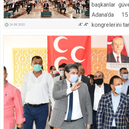
başkanlar güv
Kimyasallardan Koruma Derneği Başkanı Cennet Çelik
Adana’da 15
kongrelerini t
24.08.2020