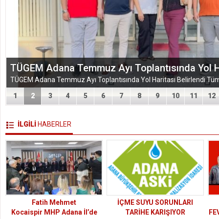
TÜGEM Adana Temmuz Ayı Toplantısında Yol Har
1
2
3
4
5
6
7
8
9
10
11
12
İLGİLİ
HABERLER
Fatih Mehmet
İÇME SUYU SORUNLARI
Kocaispir MHP Adana İl’de
TARİHE KARIŞIYOR
FE