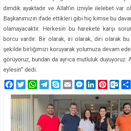
dimdik ayaktadır ve Allah’ın izniyle ilelebet var o
Başkanımızın ifade ettikleri gibi hiç kimse bu davan
olamayacaktır. Herkesin bu harekete karşı sorum
borcu vardır. Bir olarak, iri olarak, diri olarak bu
şekilde birliğimizi koruyarak yolumuza devam ede
görüyoruz, bundan da ayrıca mutluluk duyuyoruz. A
eylesin” dedi.
Facebook
Twitter
WhatsApp
Telegram
Skype
Email
Messenger
LinkedIn
Pinte
Ou