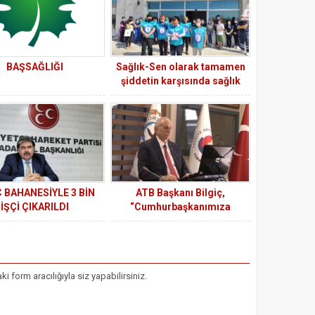
BAŞSAĞLIĞI
Sağlık-Sen olarak tamamen
şiddetin karşısında sağlık
çalışanlarının yanındayız
 BAHANESİYLE 3 BİN
ATB Başkanı Bilgiç,
İŞÇİ ÇIKARILDI
“Cumhurbaşkanımıza
Akdeniz bölgemizin sorun ve
taleplerini ilettik”
form aracılığıyla siz yapabilirsiniz.