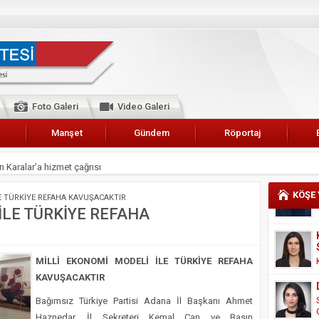
Foto Galeri
Video Galeri
Manşet
Gündem
Röportaj
 Karalar’a hizmet çağrısı
lar Esnaf Odası Başkanı Şefik Arslan
KÖŞE
E TÜRKİYE REFAHA KAVUŞACAKTIR
cel
İLE TÜRKİYE REFAHA
NDE ANNELER TARİH YAZIYORLAR
I
MİLLİ EKONOMİ MODELİ İLE TÜRKİYE REFAHA
erişemeyecekler
KAVUŞACAKTIR
A 2019 YILI PAMUK HASADINA BAŞLANDI
Bağımsız Türkiye Partisi Adana İl Başkanı Ahmet
kanı Enis Akyürek
Haznedar, İl Sekreteri Kemal Can ve Basın