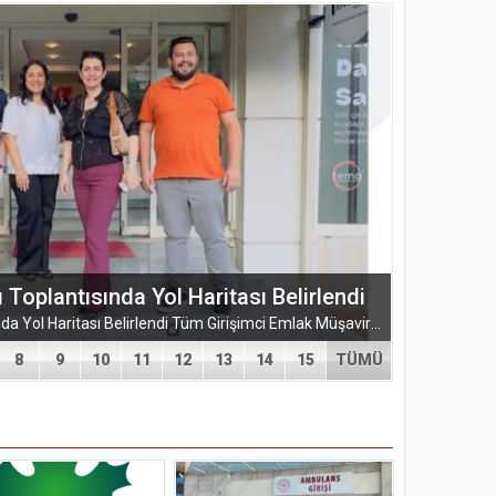
ŞUBESİ’NDEN KAHRAMANMARAŞ’A
ARMASI
EĞİTİM-BİR-SEN ADANA ŞUBESİ’NDEN KAHRAMANMARAŞ’A VEFA VE DAYANIŞMA ÇIKARMASI Eğitim-Bir-Sen Adana Şubesi, Kahramanmaraş’ta anlamlı temaslarda bulundu. Adana heyeti; sendikal dayanışmayı güçlendirmek...
8
9
10
11
12
13
14
15
TÜMÜ