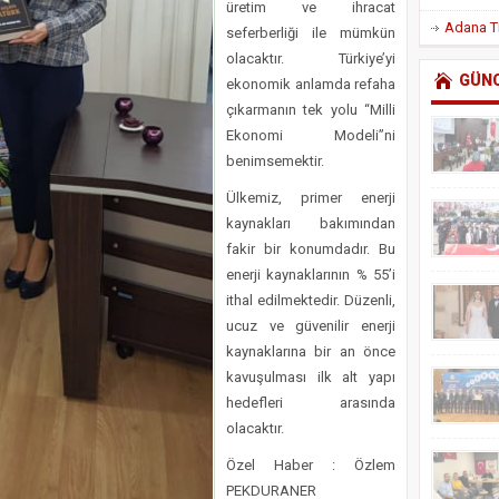
üretim ve ihracat
seferberliği ile mümkün
olacaktır. Türkiye’yi
GÜN
ekonomik anlamda refaha
çıkarmanın tek yolu “Milli
Ekonomi Modeli”ni
benimsemektir.
Ülkemiz, primer enerji
kaynakları bakımından
fakir bir konumdadır. Bu
enerji kaynaklarının % 55’i
ithal edilmektedir. Düzenli,
ucuz ve güvenilir enerji
kaynaklarına bir an önce
kavuşulması ilk alt yapı
hedefleri arasında
olacaktır.
Özel Haber : Özlem
PEKDURANER