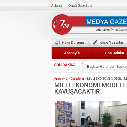
Adana'nın Öncü Gazetesi
Hava Durumu
Köşe Yazarları
Anasayfa
Son Dakika
SON DAKİKA
Başkan Güler’den Başkan
Lokantacılar ve Kebapçı
Anasayfa
»
Gündem
»
MİLLİ EKONOMİ MODELİ İL
Hak-İş Abdurrahman Yü
MİLLİ EKONOMİ MODELİ 
KAVUŞACAKTIR
HDP İL BİNASININ ÖNÜ
CEYHAN TİCARET ODAS
Hainler emellerine asla 
BÖLGEMİZ ÇUKUROVA’D
İyi Parti Yüreğir İlçe Baş