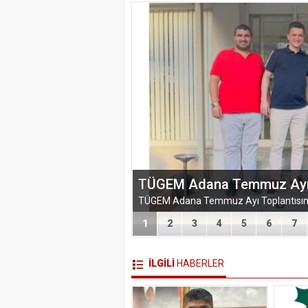
EĞİTİM-BİR-SEN ADANA 
VEFA VE DAYANIŞMA ÇIK
1
2
3
4
5
6
7
İLGİLİ
HABERLER