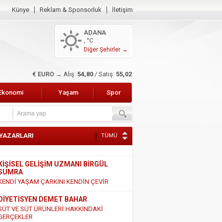
Künye
Reklam & Sponsorluk
İletişim
ADANA
, °C
Diğer Şehirler →
$ DOLAR →
Alış:
47,47
/ Satış:
47,66
Ekonomi
Yaşam
Spor
 YAZARLARI
TÜMÜ
KİŞİSEL GELİŞİM UZMANI BİRGÜL
SUMRA
KENDİ YAŞAM ÇARKINI KENDİN ÇEVİR
DİYETİSYEN DEMET BAHAR
SÜT VE SÜT ÜRÜNLERİ HAKKINDAKİ
GERÇEKLER