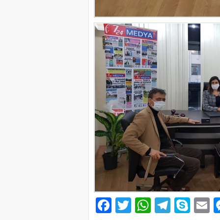
Facebook
Twitter
WhatsAp
Telegr
Sky
E