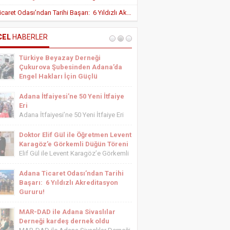
Yeni Teşvik Düzenlemesi ile Adana’da
Adana Ticaret Odası’ndan Tarihi Başarı: 6 Yıldızlı Akreditasyon Gururu!
Yatırımlara Uygulanan Vergisel Avantajlar
Arttırıldı
İÇ HASTALIKLARI UZMANI DR. YUSUF
SONAY
CEL
HABERLER
OBEZİTE: BİR BUZDAĞI
Türkiye Beyazay Derneği
ESTETİSYEN ASİYE UYANIK
Çukurova Şubesinden Adana’da
Medikal Ayak Bakımı
Engel Hakları İçin Güçlü
Farkındalık Konferansı
Türkiye Beyazay Derneği Çukurova
Adana İtfaiyesi’ne 50 Yeni İtfaiye
Şubesinden Adana’da Engel Hakları
Eri
İçin Güçlü Farkındalık Konferansı
Adana İtfaiyesi’ne 50 Yeni İtfaiye Eri
Türkiye Beyazay Derneği Çukurova
Adana Büyükşehir Belediyesi İtfaiye
Şubesi tarafından düzenlenen
Daire Başkanlığı bünyesinde göreve
Doktor Elif Gül ile Öğretmen Levent
“Engellinin Engelli Haklarının Farkında
başlayacak 50 yeni itfaiye eri için
Karagöz’e Görkemli Düğün Töreni
mıyız? Hak Bilinci, Erişilebilirlik ve
yemin töreni düzenlendi. Törene
Elif Gül ile Levent Karagöz’e Görkemli
Toplumsal Farkındalık...
Adana Büyükşehir Belediyesi Başkan
Düğün Töreni Serbest Muhasebeci
Vekili...
Mali Müşavir ve Adana Serbest
Adana Ticaret Odası’ndan Tarihi
Muhasebeci Mali Müşavirler Odası
Başarı: 6 Yıldızlı Akreditasyon
Saymanı Yurdagül Gül ile iş ve mali
Gururu!
müşavirlik camiasının yakından
Adana Ticaret Odası’ndan Tarihi
tanıdığı...
Başarı: 6 Yıldızlı Akreditasyon Gururu!
MAR-DAD ile Adana Sivaslılar
‎ADANA Ticaret Odası (ATO), üyelerine
Derneği kardeş dernek oldu
sunduğu hizmet kalitesini uluslararası