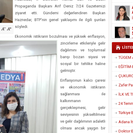
Derneği Başkanı Cennet Çelik
Propaganda Başkanı Arif Deniz 7/24 Gazetemizi
ziyaret etti. Gündemi değerlendiren Başkan
Haznedar, B
TP’nin genel yaklaşımı ile ilgili şunları
söyledi.
Ekonomik istikrarın bozulması ve yüksek enflasyon,
zincirleme etkileriyle gelir
LİSTE
dağılımını ve toplumsal
barışı bozan siyasi ve
sosyal bir tehlike haline
gelmiştir.
Enflasyonun kalıcı çaresi
ve ekonomik istikrarın
sağlanması ile
kalkınmanın
gerçekleşmesi, gelir
seviyesinin yükseltilmesi
ve gelir dağılımının adaletli
Adana İtf
olması ancak yaygın bir