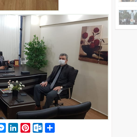
p
am
pe
mail
Messenger
LinkedIn
Pinterest
Outlook.com
Paylaş