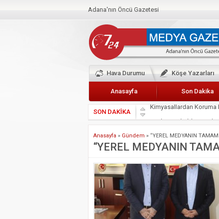
Adana'nın Öncü Gazetesi
Hava Durumu
Köşe Yazarları
Anasayfa
Son Dakika
SON DAKİKA
Başkan Güler’den Başkan
Lokantacılar ve Kebapçı
Anasayfa
»
Gündem
»
“YEREL MEDYANIN TAMAMI
Hak-İş Abdurrahman Yü
“YEREL MEDYANIN TAMA
HDP İL BİNASININ ÖNÜ
CEYHAN TİCARET ODAS
Hainler emellerine asla 
BÖLGEMİZ ÇUKUROVA’D
İyi Parti Yüreğir İlçe Baş