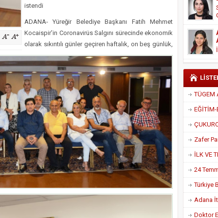
istendi
Derneği Başkanı Cennet Çelik
ADANA- Yüreğir Belediye Başkanı Fatih Mehmet
Kocaispir’in Coronavirüs Salgını sürecinde ekonomik
olarak sıkıntılı günler geçiren haftalık, on beş günlük,
LİSTE
Adana İtf