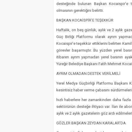
desteğinde bulunan Başkan Kocaispir’e t
olmasının gerektiğini belirtti.
BAŞKAN KOCAİSPİR’E TEŞEKKÜR
Haftalık, on beş günlük, aylık ve 2 aylık ga
Güç Birliği Platformu olarak ayrım yapm
Kocaispir’e teşekkür ettiklerini belirten Kam
görevler başarmıştır. Bu yüzden yerel bas
itibaren ayrım yapmadan yerel basının aya
Yüreğir Belediye Başkanı Fatih Mehmet Kocais
AYRIM OLMADAN DESTEK VERİLMELİ
Yerel Medya Güçbirliği Platformu Başkanı Ka
kesintisiz haber verme çabasını sürdürmeleri
hızlı haberlere her zamankinden daha fazla
sektörünün desteğe ihtiyacı var. İlan ile abon
aylık ve 2 aylık gazetelerin göz ardı edilmele
GÖZLER BAŞKAN ZEYDAN KARALAR’DA