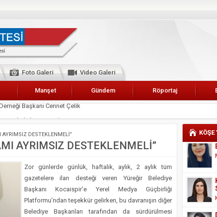
Foto Galeri
Video Galeri
Manşet
Gündem
Röportaj
 Karalar’a hizmet çağrısı
lar Esnaf Odası Başkanı Şefik Arslan
KÖŞE
 AYRIMSIZ DESTEKLENMELİ”
cel
MI AYRIMSIZ DESTEKLENMELİ”
NDE ANNELER TARİH YAZIYORLAR
Zor günlerde günlük, haftalık, aylık, 2 aylık tüm
I
gazetelere ilan desteği veren Yüreğir Belediye
erişemeyecekler
Başkanı Kocaispir’e Yerel Medya Güçbirliği
A 2019 YILI PAMUK HASADINA BAŞLANDI
Platformu’ndan teşekkür gelirken, bu davranışın diğer
Belediye Başkanları tarafından da sürdürülmesi
kanı Enis Akyürek