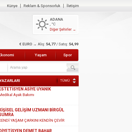
Künye
Reklam & Sponsorluk
İletişim
ADANA
, °C
Diğer Şehirler →
$ DOLAR →
Alış:
47,45
/ Satış:
47,65
Ekonomi
Yaşam
Spor
 YAZARLARI
TÜMÜ
KİŞİSEL GELİŞİM UZMANI BİRGÜL
SUMRA
KENDİ YAŞAM ÇARKINI KENDİN ÇEVİR
DİYETİSYEN DEMET BAHAR
SÜT VE SÜT ÜRÜNLERİ HAKKINDAKİ
GERÇEKLER