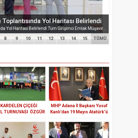
ŞUBESİ’NDEN KAHRAMANMARAŞ’A
ARMASI
EĞİTİM-BİR-SEN ADANA ŞUBESİ’NDEN KAHRAMANMARAŞ’A VEFA VE DAYANIŞMA ÇIKARMASI Eğitim-Bir-Sen Adana Şubesi, Kahramanmaraş’ta anlamlı temaslarda bulundu. Adana heyeti; sendikal dayanışmayı güçlendirmek...
8
9
10
11
12
13
14
15
TÜMÜ
. KARDELEN ÇİÇEĞİ
MHP Adana İl Başkanı Yusuf
L TURNUVASI ÖZGÜR
Kanlı’dan 19 Mayıs Atatürk’ü
 TEMASIYLA BAŞLADI
Anma, Gençlik ve Spor
Bayramı mesajı