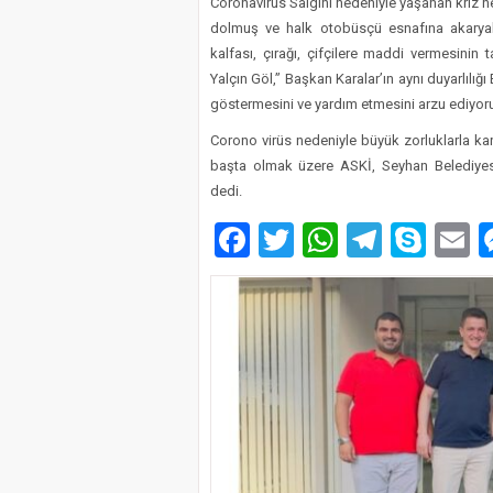
Coronavirüs Salgını nedeniyle yaşanan kriz 
dolmuş ve halk otobüsçü esnafına akaryakıt
kalfası, çırağı, çifçilere maddi vermesini
Yalçın Göl,” Başkan Karalar’ın aynı duyarlılı
göstermesini ve yardım etmesini arzu ediyor
Corono virüs nedeniyle büyük zorluklarla ka
başta olmak üzere ASKİ, Seyhan Belediyesi
dedi.
Facebook
Twitter
WhatsAp
Telegr
Sky
E