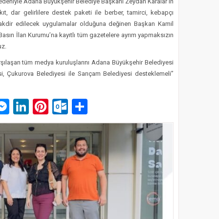
nedeniyle Adana Büyükşehir Belediye Başkanı Zeydan Karalar’ın
, dar gelirlilere destek paketi ile berber, tamirci, kebapçı
n takdir edilecek uygulamalar olduğuna değinen Başkan Kamil
ğı Basın İlan Kurumu’na kayıtlı tüm gazetelere ayrım yapmaksızın
uz.
rşılaşan tüm medya kuruluşlarını Adana Büyükşehir Belediyesi
, Çukurova Belediyesi ile Sarıçam Belediyesi desteklemeli”
p
am
pe
mail
Messenger
LinkedIn
Pinterest
Outlook.com
Paylaş