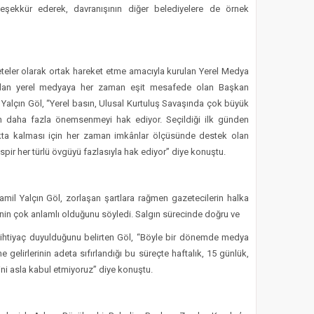
eşekkür ederek, davranışının diğer belediyelere de örnek
zeteler olarak ortak hareket etme amacıyla kurulan Yerel Medya
adan yerel medyaya her zaman eşit mesafede olan Başkan
il Yalçın Göl, “Yerel basın, Ulusal Kurtuluş Savaşında çok büyük
ın daha fazla önemsenmeyi hak ediyor. Seçildiği ilk günden
kta kalması için her zaman imkânlar ölçüsünde destek olan
pir her türlü övgüyü fazlasıyla hak ediyor” diye konuştu.
mil Yalçın Göl, zorlaşan şartlara rağmen gazetecilerin halka
nin çok anlamlı olduğunu söyledi. Salgın sürecinde doğru ve
 ihtiyaç duyulduğunu belirten Göl, “Böyle bir dönemde medya
e gelirlerinin adeta sıfırlandığı bu süreçte haftalık, 15 günlük,
rini asla kabul etmiyoruz” diye konuştu.