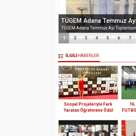
EĞİTİM-BİR-SEN ADANA 
VEFA VE DAYANIŞMA ÇIK
1
2
3
4
5
6
7
İLGİLİ
HABERLER
Sosyal Projeleriyle Fark
16
Yaratan Öğretmene Ödül
FUTBO
GAZZE