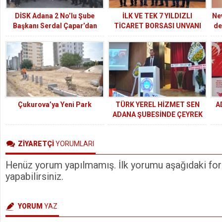
DİSK Adana 2 No’lu Şube
İLK VE TEK 7 YILDIZLI
Nev
Başkanı Serdal Çapar’dan
TİCARET BORSASI UNVANI
de
Adalet Nöbeti: Zeydan
ATB’NİN
Karalar’a Destek Sürüyor
Çukurova’ya Yeni Park
TÜRK YEREL HİZMET SEN
A
ADANA ŞUBESİNDE ÇEYREK
ASIRDIR BAŞKAN DEĞİŞMEDİ
S
ZİYARETÇİ
YORUMLARI
Henüz yorum yapılmamış. İlk yorumu aşağıdaki form
yapabilirsiniz.
YORUM
YAZ