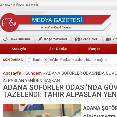
Adana'nın Öncü Gazetesi
Hava Durumu
Köşe Yazarları
Foto Galeri
Vi
Anasayfa
Son Dakika
Manşet
SON DAKİKA
Başkan Güler’den Başkan Karalar’a hizmet çağrısı
Lokantacılar ve Kebapçılar Esnaf Odası Başkanı Şefik A
Anasayfa
»
Gündem
»
ADANA ŞOFÖRLER ODASI’NDA GÜVEN
Hak-İş Abdurrahman Yücel
ALPASLAN YENİDEN BAŞKAN
HDP İL BİNASININ ÖNÜNDE ANNELER TARİH YAZIYORL
ADANA ŞOFÖRLER ODASI’NDA GÜ
CEYHAN TİCARET ODASI
TAZELENDİ: TAHİR ALPASLAN YE
Hainler emellerine asla erişemeyecekler
BÖLGEMİZ ÇUKUROVA’DA 2019 YILI PAMUK HASADIN
ADANA ŞOFÖR
İyi Parti Yüreğir İlçe Başkanı Enis Akyürek