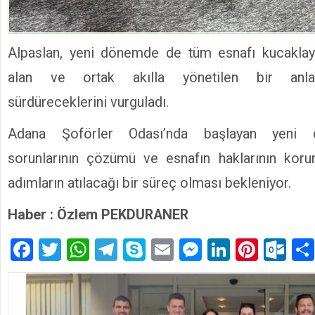
Alpaslan, yeni dönemde de tüm esnafı kucakla
alan ve ortak akılla yönetilen bir anlayı
sürdüreceklerini vurguladı.
Adana Şoförler Odası’nda başlayan yeni 
sorunlarının çözümü ve esnafın haklarının kor
adımların atılacağı bir süreç olması bekleniyor.
Haber : Özlem PEKDURANER
Facebook
Twitter
WhatsApp
Telegram
Skype
Email
Messenger
LinkedIn
Pinte
Ou