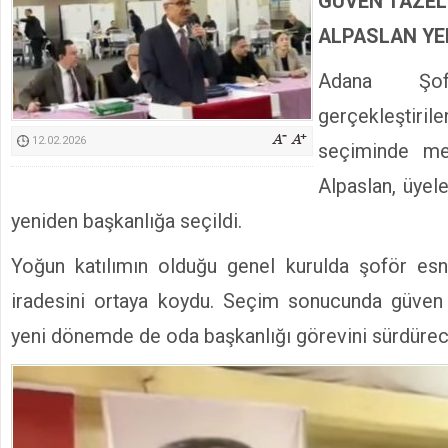
GÜVEN TAZEL
Kimyasallardan Koruma Derneği Başkanı Cennet Çelik
ALPASLAN YE
Adana Şofö
gerçekleşti
12.02.2026
seçiminde me
Alpaslan, üyel
yeniden başkanlığa seçildi.
Yoğun katılımın olduğu genel kurulda şoför esn
iradesini ortaya koydu. Seçim sonucunda güven 
yeni dönemde de oda başkanlığı görevini sürdürec