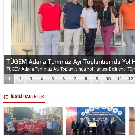
EĞİTİM-BİR-SEN ADANA ŞUBESİ’NDEN KAHR
VEFA VE DAYANIŞMA ÇIKARMASI
1
2
3
4
5
6
7
8
9
10
11
12
İLGİLİ
HABERLER