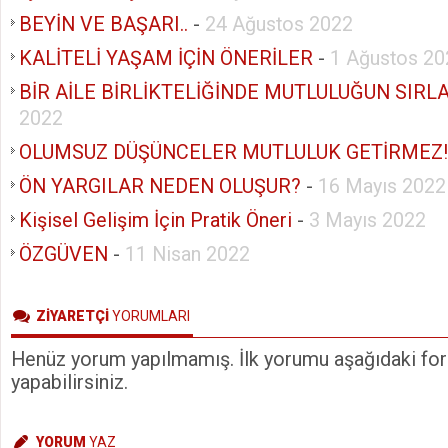
BEYİN VE BAŞARI..
-
24 Ağustos 2022
KALİTELİ YAŞAM İÇİN ÖNERİLER
-
1 Ağustos 20
BİR AİLE BİRLİKTELİĞİNDE MUTLULUĞUN SIRL
2022
OLUMSUZ DÜŞÜNCELER MUTLULUK GETİRMEZ!
ÖN YARGILAR NEDEN OLUŞUR?
-
16 Mayıs 2022
Kişisel Gelişim İçin Pratik Öneri
-
3 Mayıs 2022
ÖZGÜVEN
-
11 Nisan 2022
ZİYARETÇİ
YORUMLARI
Henüz yorum yapılmamış. İlk yorumu aşağıdaki form
yapabilirsiniz.
YORUM
YAZ