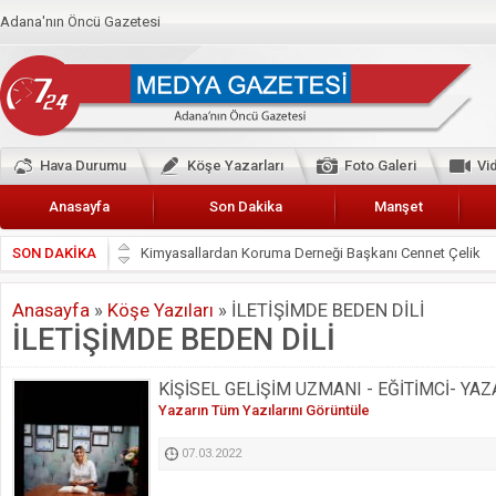
Adana'nın Öncü Gazetesi
Hava Durumu
Köşe Yazarları
Foto Galeri
Vi
Anasayfa
Son Dakika
Manşet
SON DAKİKA
Başkan Güler’den Başkan Karalar’a hizmet çağrısı
Lokantacılar ve Kebapçılar Esnaf Odası Başkanı Şefik A
Anasayfa
»
Köşe Yazıları
»
İLETİŞİMDE BEDEN DİLİ
Hak-İş Abdurrahman Yücel
İLETİŞİMDE BEDEN DİLİ
HDP İL BİNASININ ÖNÜNDE ANNELER TARİH YAZIYORL
CEYHAN TİCARET ODASI
KİŞİSEL GELİŞİM UZMANI - EĞİTİMCİ- YAZ
Yazarın Tüm Yazılarını Görüntüle
Hainler emellerine asla erişemeyecekler
BÖLGEMİZ ÇUKUROVA’DA 2019 YILI PAMUK HASADIN
07.03.2022
İyi Parti Yüreğir İlçe Başkanı Enis Akyürek