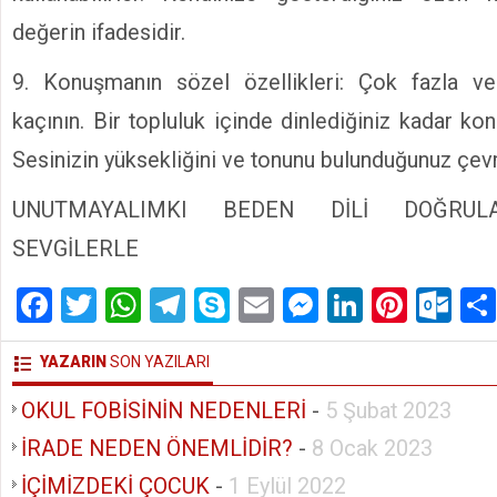
değerin ifadesidir.
9. Konuşmanın sözel özellikleri: Çok fazla v
kaçının. Bir topluluk içinde dinlediğiniz kadar k
Sesinizin yüksekliğini ve tonunu bulunduğunuz çevr
UNUTMAYALIMKI BEDEN DİLİ DOĞRULA
SEVGİLERLE
Facebook
Twitter
WhatsApp
Telegram
Skype
Email
Messenger
LinkedIn
Pinte
Ou
YAZARIN
SON YAZILARI
OKUL FOBİSİNİN NEDENLERİ
-
5 Şubat 2023
İRADE NEDEN ÖNEMLİDİR?
-
8 Ocak 2023
İÇİMİZDEKİ ÇOCUK
-
1 Eylül 2022