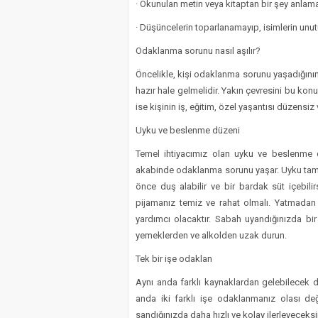
· Okunulan metin veya kitaptan bir şey anla
· Düşüncelerin toparlanamayıp, isimlerin unu
Odaklanma sorunu nasıl aşılır?
Öncelikle, kişi odaklanma sorunu yaşadığını
hazır hale gelmelidir. Yakın çevresini bu kon
ise kişinin iş, eğitim, özel yaşantısı düzensiz v
Uyku ve beslenme düzeni
Temel ihtiyacımız olan uyku ve beslenme d
akabinde odaklanma sorunu yaşar. Uyku tam o
önce duş alabilir ve bir bardak süt içebilir
pijamanız temiz ve rahat olmalı. Yatmad
yardımcı olacaktır. Sabah uyandığınızda bir 
yemeklerden ve alkolden uzak durun.
Tek bir işe odaklan
Aynı anda farklı kaynaklardan gelebilecek di
anda iki farklı işe odaklanmanız olası değ
sandığınızda daha hızlı ve kolay ilerleyeceksi