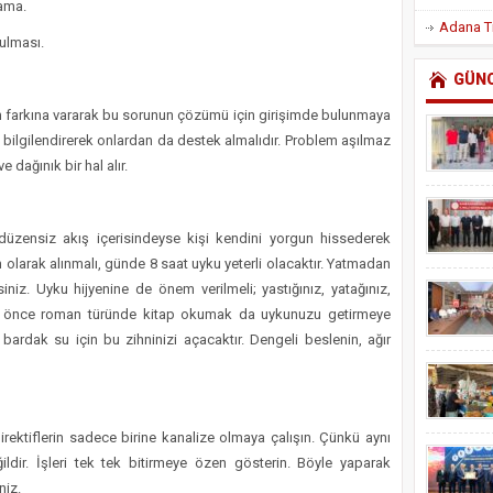
mama.
tulması.
GÜN
n farkına vararak bu sorunun çözümü için girişimde bulunmaya
u bilgilendirerek onlardan da destek almalıdır. Problem aşılmaz
e dağınık bir hal alır.
üzensiz akış içerisindeyse kişi kendini yorgun hissederek
larak alınmalı, günde 8 saat uyku yeterli olacaktır. Yatmadan
siniz. Uyku hijyenine de önem verilmeli; yastığınız, yatağınız,
an önce roman türünde kitap okumak da uykunuzu getirmeye
bardak su için bu zihninizi açacaktır. Dengeli beslenin, ağır
rektiflerin sadece birine kanalize olmaya çalışın. Çünkü aynı
ildir. İşleri tek tek bitirmeye özen gösterin. Böyle yaparak
niz.