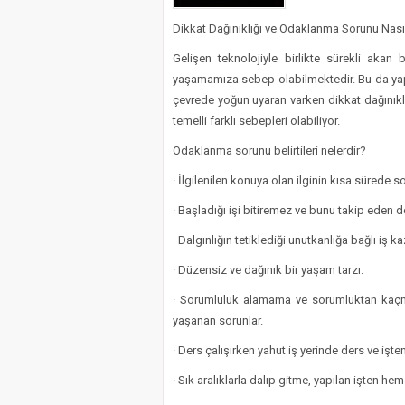
Dikkat Dağınıklığı ve Odaklanma Sorunu Nası
Gelişen teknolojiyle birlikte sürekli akan 
yaşamamıza sebep olabilmektedir. Bu da yaptı
çevrede yoğun uyaran varken dikkat dağınıklı y
temelli farklı sebepleri olabiliyor.
Odaklanma sorunu belirtileri nelerdir?
· İlgilenilen konuya olan ilginin kısa sürede 
· Başladığı işi bitiremez ve bunu takip eden d
· Dalgınlığın tetiklediği unutkanlığa bağlı iş 
· Düzensiz ve dağınık bir yaşam tarzı.
· Sorumluluk alamama ve sorumluktan kaçma
yaşanan sorunlar.
· Ders çalışırken yahut iş yerinde ders ve işte
· Sık aralıklarla dalıp gitme, yapılan işten he