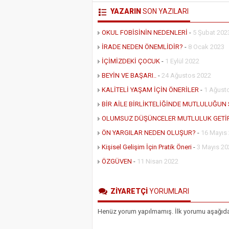
YAZARIN
SON YAZILARI
OKUL FOBİSİNİN NEDENLERİ
-
5 Şubat 202
İRADE NEDEN ÖNEMLİDİR?
-
8 Ocak 2023
İÇİMİZDEKİ ÇOCUK
-
1 Eylül 2022
BEYİN VE BAŞARI..
-
24 Ağustos 2022
KALİTELİ YAŞAM İÇİN ÖNERİLER
-
1 Ağust
BİR AİLE BİRLİKTELİĞİNDE MUTLULUĞUN 
OLUMSUZ DÜŞÜNCELER MUTLULUK GETİ
ÖN YARGILAR NEDEN OLUŞUR?
-
16 Mayıs
Kişisel Gelişim İçin Pratik Öneri
-
3 Mayıs 20
ÖZGÜVEN
-
11 Nisan 2022
ZİYARETÇİ
YORUMLARI
Henüz yorum yapılmamış. İlk yorumu aşağıdaki 