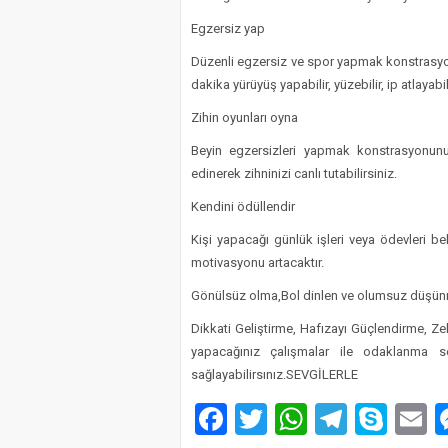
Egzersiz yap
Düzenli egzersiz ve spor yapmak konstrasyon
dakika yürüyüş yapabilir, yüzebilir, ip atlaya
Zihin oyunları oyna
Beyin egzersizleri yapmak konstrasyonunuz
edinerek zihninizi canlı tutabilirsiniz.
Kendini ödüllendir
Kişi yapacağı günlük işleri veya ödevleri be
motivasyonu artacaktır.
Gönülsüz olma,Bol dinlen ve olumsuz düş
Dikkati Geliştirme, Hafızayı Güçlendirme, Ze
yapacağınız çalışmalar ile odaklanma s
sağlayabilirsınız.SEVGİLERLE
Facebook
Twitter
WhatsAp
Telegr
Sky
E