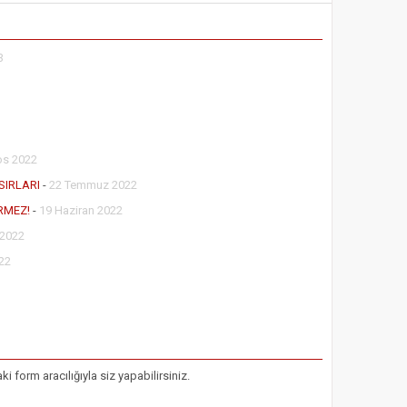
3
os 2022
SIRLARI
-
22 Temmuz 2022
RMEZ!
-
19 Haziran 2022
 2022
22
form aracılığıyla siz yapabilirsiniz.