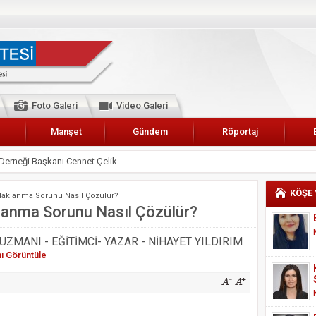
Foto Galeri
Video Galeri
Manşet
Gündem
Röportaj
Derneği Başkanı Cennet Çelik
 Karalar’a hizmet çağrısı
lar Esnaf Odası Başkanı Şefik Arslan
KÖŞE
Odaklanma Sorunu Nasıl Çözülür?
cel
klanma Sorunu Nasıl Çözülür?
NDE ANNELER TARİH YAZIYORLAR
 UZMANI - EĞİTİMCİ- YAZAR - NİHAYET YILDIRIM
I
nı Görüntüle
erişemeyecekler
A 2019 YILI PAMUK HASADINA BAŞLANDI
kanı Enis Akyürek