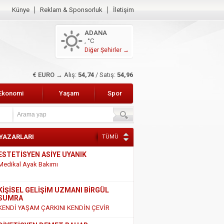
Künye
Reklam & Sponsorluk
İletişim
ADANA
, °C
Diğer Şehirler →
€ EURO →
Alış:
54,74
/ Satış:
54,96
Ekonomi
Yaşam
Spor
ESTETİSYEN ASİYE UYANIK
Medikal Ayak Bakımı
 YAZARLARI
TÜMÜ
KİŞİSEL GELİŞİM UZMANI BİRGÜL
SUMRA
KENDİ YAŞAM ÇARKINI KENDİN ÇEVİR
DİYETİSYEN DEMET BAHAR
SÜT VE SÜT ÜRÜNLERİ HAKKINDAKİ
GERÇEKLER