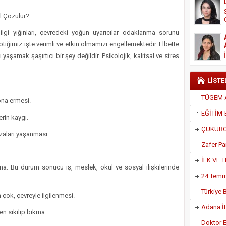
l Çözülür?
bilgi yığınları, çevredeki yoğun uyarıcılar odaklanma sorunu
ğımız işte verimli ve etkin olmamızı engellemektedir. Elbette
aşamak şaşırtıcı bir şey değildir. Psikolojik, kalıtsal ve stres
LİSTE
sona ermesi.
erin kaygı.
kazaları yaşanması.
. Bu durum sonucu iş, meslek, okul ve sosyal ilişkilerinde
n çok, çevreyle ilgilenmesi.
Adana İtf
men sıkılıp bıkma.