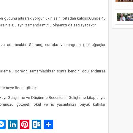
 gücünü artırarak yorgunluk hissini ortadan kaldırır.Günde 45
bilirsiniz. Bu aynı zamanda mutlu olmanızı da sağlayacaktır.
u arttıracaktır. Satranç, sudoku ve tangram gibi uğraşlar
lirlemeli, görevini tamamladıktan sonra kendini ödüllendirirse
ünmemeye önem göster
kayı Geliştirme ve Düşünme Becerilerini Geliştirme kitaplarıyla
orunuzu çözerek okul ve iş yaşantınıza büyük katkılar
p
am
pe
mail
Messenger
LinkedIn
Pinterest
Outlook.com
Paylaş