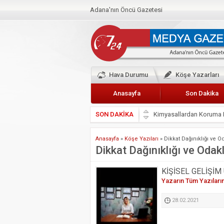
Adana'nın Öncü Gazetesi
Hava Durumu
Köşe Yazarları
Anasayfa
Son Dakika
Kimyasallardan Koruma 
SON DAKİKA
Başkan Güler’den Başkan
Lokantacılar ve Kebapçı
Anasayfa
»
Köşe Yazıları
»
Dikkat Dağınıklığı ve 
Hak-İş Abdurrahman Yü
Dikkat Dağınıklığı ve Oda
HDP İL BİNASININ ÖNÜ
KİŞİSEL GELİŞİM
CEYHAN TİCARET ODAS
Yazarın Tüm Yazıları
Hainler emellerine asla 
28.02.2021
BÖLGEMİZ ÇUKUROVA’D
İyi Parti Yüreğir İlçe Baş