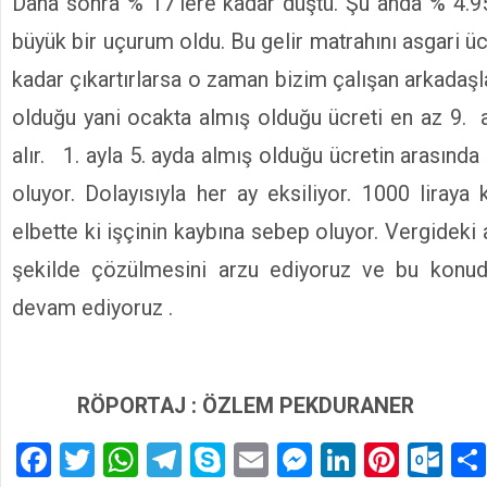
Daha sonra % 17’lere kadar düştü. Şu anda % 4.95
büyük bir uçurum oldu. Bu gelir matrahını asgari üc
kadar çıkartırlarsa o zaman bizim çalışan arkadaş
olduğu yani ocakta almış olduğu ücreti en az 9. a
alır. 1. ayla 5. ayda almış olduğu ücretin arasında
oluyor. Dolayısıyla her ay eksiliyor. 1000 liraya
elbette ki işçinin kaybına sebep oluyor. Vergideki a
şekilde çözülmesini arzu ediyoruz ve bu kon
devam ediyoruz .
RÖPORTAJ : ÖZLEM PEKDURANER
Facebook
Twitter
WhatsApp
Telegram
Skype
Email
Messenger
LinkedIn
Pinte
Ou