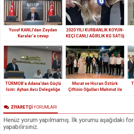
Yusuf KANLI’dan Zeydan
2020 YILI KURBANLIK KOYUN-
Karalar’a cevap
KEÇİ CANLI AĞIRLIK KG SATIŞ
FİYATI 29.00 TL.
TÜRMOB’a Adana’dan Güçlü
Murat ve Hicran Öztürk
T
İsim: Ayhan Avcı Delegeliğe
Çiftinin Oğulları Mahmut ile
Seçildi
Murat’ın Sünnet Merasimine
Yoğun Katılım
ZİYARETÇİ
YORUMLARI
Henüz yorum yapılmamış. İlk yorumu aşağıdaki form
yapabilirsiniz.