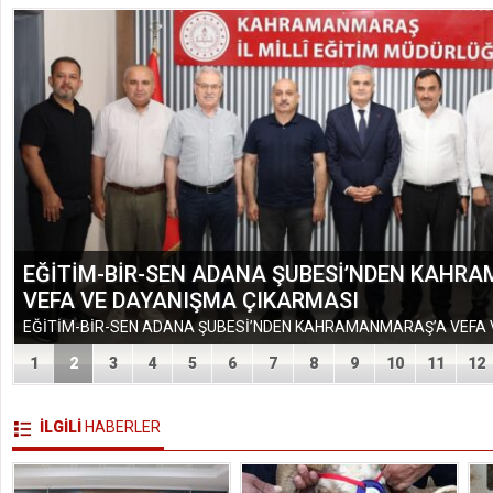
EĞİTİM-BİR-SEN ADANA ŞUBESİ’NDEN KAHR
VEFA VE DAYANIŞMA ÇIKARMASI
1
2
3
4
5
6
7
8
9
10
11
12
İLGİLİ
HABERLER