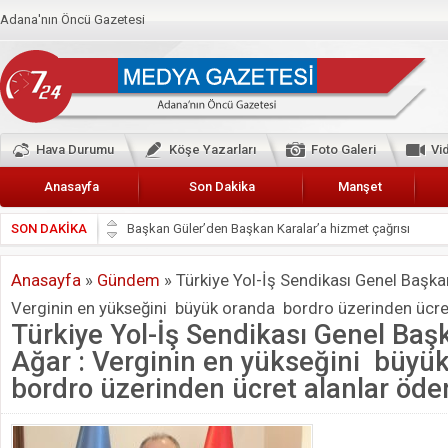
Adana'nın Öncü Gazetesi
Hava Durumu
Köşe Yazarları
Foto Galeri
Vi
Anasayfa
Son Dakika
Manşet
SON DAKİKA
Başkan Güler’den Başkan Karalar’a hizmet çağrısı
Lokantacılar ve Kebapçılar Esnaf Odası Başkanı Şefik A
Anasayfa
»
Gündem
»
Türkiye Yol-İş Sendikası Genel Başk
Hak-İş Abdurrahman Yücel
Verginin en yükseğini büyük oranda bordro üzerinden ücr
HDP İL BİNASININ ÖNÜNDE ANNELER TARİH YAZIYORL
Türkiye Yol-İş Sendikası Genel Ba
CEYHAN TİCARET ODASI
Ağar : Verginin en yükseğini büyü
Hainler emellerine asla erişemeyecekler
bordro üzerinden ücret alanlar öd
BÖLGEMİZ ÇUKUROVA’DA 2019 YILI PAMUK HASADIN
Verg
İyi Parti Yüreğir İlçe Başkanı Enis Akyürek