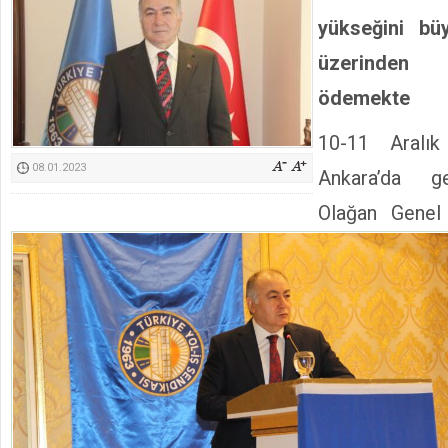
Kimyasallardan Koruma Derneği Başkanı Cennet Çelik
yükseğini bü
üzerinden
ödemekte
10-11 Aralık
08.01.2023
Ankara’da ge
Olağan Genel