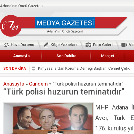
Adana'nın Öncü Gazetesi
Hava Durumu
Köşe Yazarları
Foto Galeri
Vi
Anasayfa
Son Dakika
Manşet
SON DAKİKA
Başkan Güler’den Başkan Karalar’a hizmet çağrısı
Lokantacılar ve Kebapçılar Esnaf Odası Başkanı Şefik A
Anasayfa
»
Gündem
»
“Türk polisi huzurun teminatıdır”
Hak-İş Abdurrahman Yücel
“Türk polisi huzurun teminatıdır”
HDP İL BİNASININ ÖNÜNDE ANNELER TARİH YAZIYORL
CEYHAN TİCARET ODASI
MHP Adana İl
Hainler emellerine asla erişemeyecekler
Avcı, Türk Em
BÖLGEMİZ ÇUKUROVA’DA 2019 YILI PAMUK HASADIN
176. kuruluş yı
İyi Parti Yüreğir İlçe Başkanı Enis Akyürek