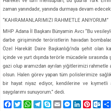
Hareket ve tüm mensupları, bu şuurla Türk Emniy
zaman yanındadır, yanında durmaya devam edecekti
“KAHRAMANLARIMIZI RAHMETLE ANIYORUM”
MHP Adana İl Başkanı Bünyamin Avcı “Bu vesile
darbe girişiminde teröristlerin havadan bombalad
Özel Harekât Daire Başkanlığı’nda şehit olan ka
içinde ve yurt dışında terörle mücadele sırasında 
gazi olup aramızdan ayrılan yiğitlerimizi rahmetle 
olsun. Halen görev yapan tüm polislerimize sağlık
bir hayat niyaz ediyor, kendilerine ve kıymetli
saygılarımı sunuyorum.” dedi.
Facebook
Twitter
WhatsApp
Telegram
Skype
Email
Messenger
LinkedIn
Pinte
Ou