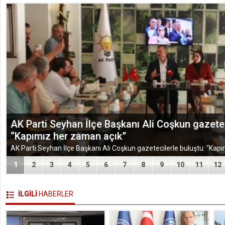
AK Parti Seyhan İlçe Başkanı Ali Coşkun gazetec
“Kapımız her zaman açık”
1
2
3
4
5
6
7
8
9
10
11
12
İLGİLİ
HABERLER