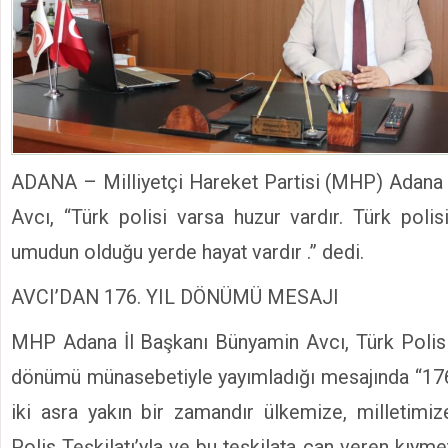
ADANA – Milliyetçi Hareket Partisi (MHP) Adana 
Avcı, “Türk polisi varsa huzur vardır. Türk polis
umudun olduğu yerde hayat vardır .” dedi.
AVCI’DAN 176. YIL DÖNÜMÜ MESAJI
MHP Adana İl Başkanı Bünyamin Avcı, Türk Polis T
dönümü münasebetiyle yayımladığı mesajında “176
iki asra yakın bir zamandır ülkemize, milletimi
Polis Teşkilatı’yla ve bu teşkilata can veren kıyme