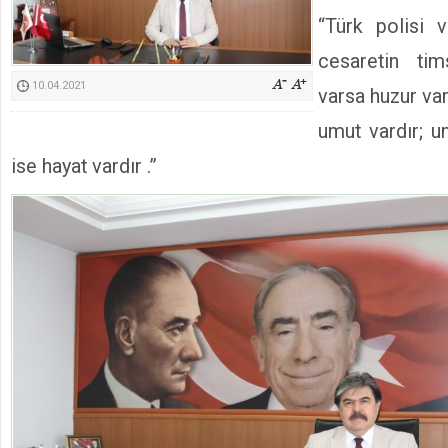
Kimyasallardan Koruma Derneği Başkanı Cennet Çelik
“Türk polisi v
cesaretin tims
10.04.2021
varsa huzur var
umut vardır; 
ise hayat vardır .”