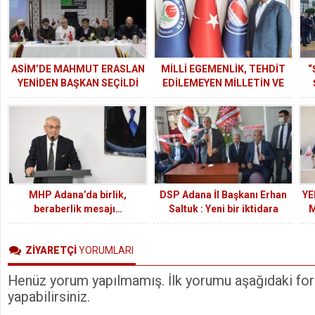
ASİM’DE MAHMUT ERASLAN
MİLLİ EGEMENLİK, TEHDİT
“
YENİDEN BAŞKAN SEÇİLDİ
EDİLEMEYEN MİLLETİN VE
TAHDİT EDİLEMEYEN
DEVLETİN BİRLİĞİYLE
GÜÇLÜDÜR
MHP Adana’da birlik,
DSP Adana İl Başkanı Erhan
YE
beraberlik mesajı…
Saltuk : Yeni bir iktidara
M
ihtiyaç var. O da DSP’dir
ZİYARETÇİ
YORUMLARI
Henüz yorum yapılmamış. İlk yorumu aşağıdaki form
yapabilirsiniz.