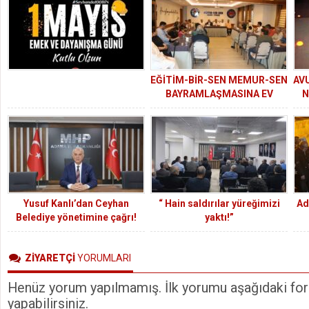
EĞİTİM-BİR-SEN MEMUR-SEN
AV
BAYRAMLAŞMASINA EV
N
SAHİPLİĞİ YAPTI
Yusuf Kanlı’dan Ceyhan
“ Hain saldırılar yüreğimizi
Ad
Belediye yönetimine çağrı!
yaktı!”
ZİYARETÇİ
YORUMLARI
Henüz yorum yapılmamış. İlk yorumu aşağıdaki form
yapabilirsiniz.