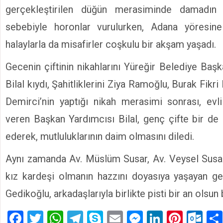
gerçekleştirilen düğün merasiminde damadın 
sebebiyle horonlar vurulurken, Adana yöresine
halaylarla da misafirler coşkulu bir akşam yaşadı.
Gecenin çiftinin nikahlarını Yüreğir Belediye Baş
Bilal kıydı, Şahitliklerini Ziya Ramoğlu, Burak Fik
Demirci’nin yaptığı nikah merasimi sonrası, evli
veren Başkan Yardımcısı Bilal, genç çifte bir de
ederek, mutluluklarının daim olmasını diledi.
Aynı zamanda Av. Müslüm Susar, Av. Veysel Susa
kız kardeşi olmanın hazzını doyasıya yaşayan ge
Gedikoğlu, arkadaşlarıyla birlikte pisti bir an olsu
Facebook
Twitter
WhatsApp
Telegram
Skype
Email
Messenger
LinkedIn
Pinte
Ou