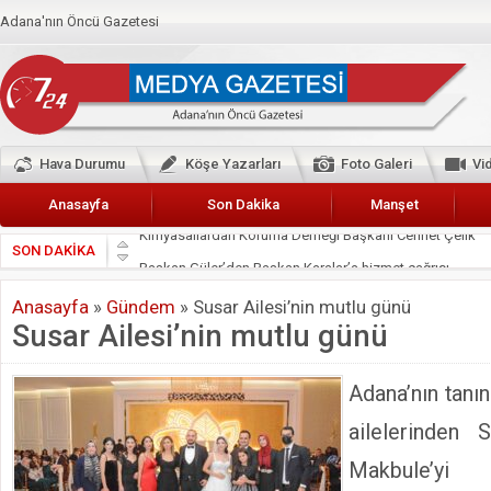
Adana'nın Öncü Gazetesi
Hava Durumu
Köşe Yazarları
Foto Galeri
Vi
Anasayfa
Son Dakika
Manşet
SON DAKİKA
Başkan Güler’den Başkan Karalar’a hizmet çağrısı
Lokantacılar ve Kebapçılar Esnaf Odası Başkanı Şefik A
Anasayfa
»
Gündem
»
Susar Ailesi’nin mutlu günü
Hak-İş Abdurrahman Yücel
Susar Ailesi’nin mutlu günü
HDP İL BİNASININ ÖNÜNDE ANNELER TARİH YAZIYORL
CEYHAN TİCARET ODASI
Adana’nın tanın
Hainler emellerine asla erişemeyecekler
ailelerinden S
BÖLGEMİZ ÇUKUROVA’DA 2019 YILI PAMUK HASADIN
Makbule’yi
İyi Parti Yüreğir İlçe Başkanı Enis Akyürek