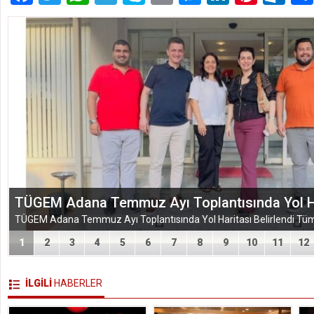
TÜGEM Adana Temmuz Ayı Toplantısında Yol Har
1
2
3
4
5
6
7
8
9
10
11
12
İLGİLİ
HABERLER