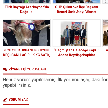
Türk Bayrağı Azerbaycan’da
CHP Çukurova İlçe Başkanı
Dağıtıldı
Remzi Ümit Atay: “Ahmet
Taner Kışlalı’yı, saygı ve
rahmetle anıyorum”
2020 YILI KURBANLIK KOYUN-
“Geçmişten Geleceğe Köprü:
A
KEÇİ CANLI AĞIRLIK KG SATIŞ
Adana Beytüşşebaplılar
FİYATI 29.00 TL.
Derneği’nden Birlik ve
Dayanışma Mesajı”
ZİYARETÇİ
YORUMLARI
Henüz yorum yapılmamış. İlk yorumu aşağıdaki form
yapabilirsiniz.
YORUM
YAZ