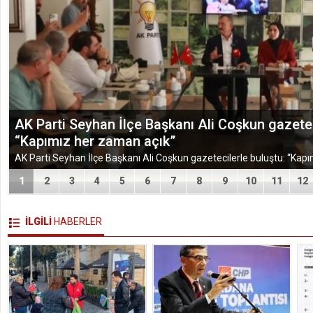
AK Parti Seyhan İlçe Başkanı Ali Coşkun gazetec
“Kapımız her zaman açık”
1
2
3
4
5
6
7
8
9
10
11
12
İLGİLİ
HABERLER