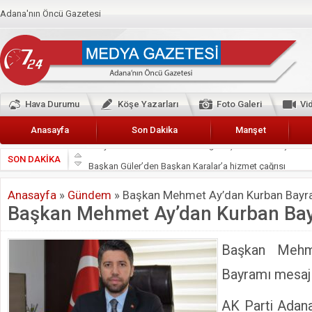
Adana'nın Öncü Gazetesi
Hava Durumu
Köşe Yazarları
Foto Galeri
Vi
Anasayfa
Son Dakika
Manşet
SON DAKİKA
Başkan Güler’den Başkan Karalar’a hizmet çağrısı
Lokantacılar ve Kebapçılar Esnaf Odası Başkanı Şefik A
Anasayfa
»
Gündem
»
Başkan Mehmet Ay’dan Kurban Bayr
Hak-İş Abdurrahman Yücel
Başkan Mehmet Ay’dan Kurban Bay
HDP İL BİNASININ ÖNÜNDE ANNELER TARİH YAZIYORL
CEYHAN TİCARET ODASI
Başkan Mehm
Hainler emellerine asla erişemeyecekler
Bayramı mesaj
BÖLGEMİZ ÇUKUROVA’DA 2019 YILI PAMUK HASADIN
AK Parti Adan
İyi Parti Yüreğir İlçe Başkanı Enis Akyürek