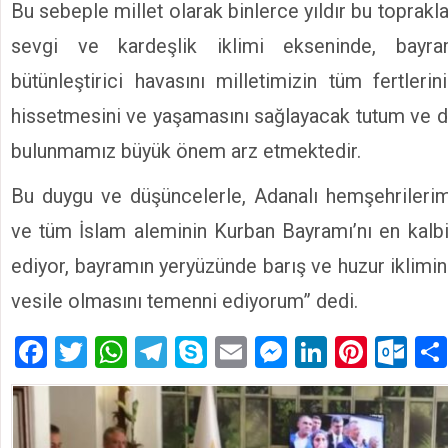
Bu sebeple millet olarak binlerce yıldır bu toprakl
sevgi ve kardeşlik iklimi ekseninde, bayram
bütünleştirici havasını milletimizin tüm fertleri
hissetmesini ve yaşamasını sağlayacak tutum ve da
bulunmamız büyük önem arz etmektedir.
Bu duygu ve düşüncelerle, Adanalı hemşehrilerimi
ve tüm İslam aleminin Kurban Bayramı’nı en kalbi
ediyor, bayramın yeryüzünde barış ve huzur iklim
vesile olmasını temenni ediyorum” dedi.
Facebook
Twitter
WhatsApp
Telegram
Skype
Email
Messenger
LinkedIn
Pinte
Ou