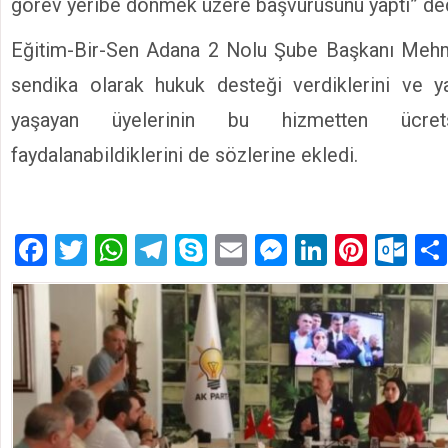
görev yeribe dönmek üzere başvurusunu yaptı” ded
Eğitim-Bir-Sen Adana 2 Nolu Şube Başkanı Mehm
sendika olarak hukuk desteği verdiklerini ve 
yaşayan üyelerinin bu hizmetten ücret
faydalanabildiklerini de sözlerine ekledi.
Facebook
Twitter
WhatsApp
Telegram
Skype
Email
Messenger
LinkedIn
Pinte
Ou