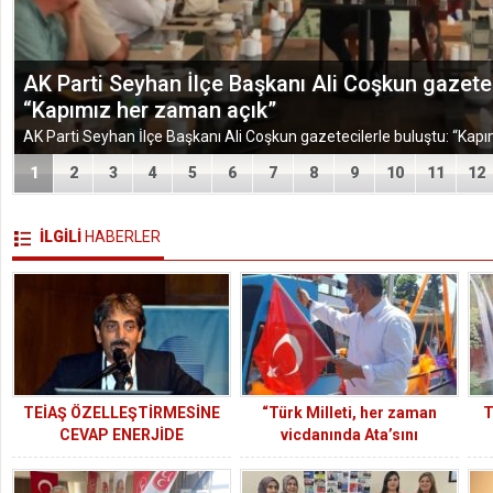
TÜGEM Adana Temmuz Ayı Toplantısında Yol Har
1
2
3
4
5
6
7
8
9
10
11
12
İLGİLİ
HABERLER
TEİAŞ ÖZELLEŞTİRMESİNE
“Türk Milleti, her zaman
T
CEVAP ENERJİDE
vicdanında Ata’sını
KAMULAŞTIRMADIR!
koruyacaktır”