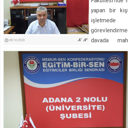
Fakültesi’nde
Kimyasallardan Koruma Derneği Başkanı Cennet Çelik
yapan bir kiş
işletmede
görevlendirmes
davada mah
08.10.2020