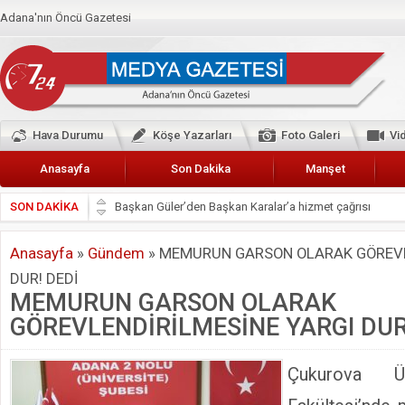
Adana'nın Öncü Gazetesi
Hava Durumu
Köşe Yazarları
Foto Galeri
Vi
Anasayfa
Son Dakika
Manşet
SON DAKİKA
Başkan Güler’den Başkan Karalar’a hizmet çağrısı
Lokantacılar ve Kebapçılar Esnaf Odası Başkanı Şefik A
Anasayfa
»
Gündem
»
MEMURUN GARSON OLARAK GÖREVL
Hak-İş Abdurrahman Yücel
DUR! DEDİ
HDP İL BİNASININ ÖNÜNDE ANNELER TARİH YAZIYORL
MEMURUN GARSON OLARAK
CEYHAN TİCARET ODASI
GÖREVLENDİRİLMESİNE YARGI DUR
Hainler emellerine asla erişemeyecekler
BÖLGEMİZ ÇUKUROVA’DA 2019 YILI PAMUK HASADIN
Çukurova Ün
İyi Parti Yüreğir İlçe Başkanı Enis Akyürek