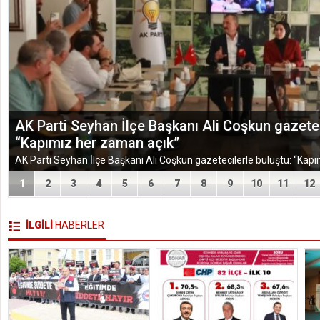
AK Parti Seyhan İlçe Başkanı Ali Coşkun gazetec
“Kapımız her zaman açık”
1
2
3
4
5
6
7
8
9
10
11
12
İLGİLİ
HABERLER