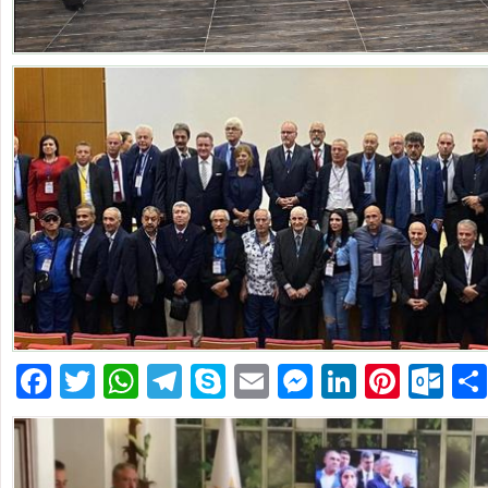
Facebook
Twitter
WhatsApp
Telegram
Skype
Email
Messenger
LinkedIn
Pinte
Ou