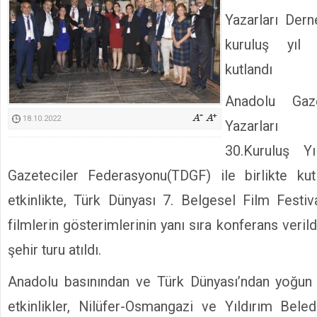
Kimyasallardan Koruma Derneği Başkanı Cennet Çelik
Yazarları Dern
kuruluş yıl
kutlandı
Anadolu Gaz
18.10.2022
Yazarları 
30.Kuruluş Yı
Gazeteciler Federasyonu(TDGF) ile birlikte ku
etkinlikte, Türk Dünyası 7. Belgesel Film Festiva
filmlerin gösterimlerinin yanı sıra konferans verild
şehir turu atıldı.
Anadolu basınından ve Türk Dünyası’ndan yoğun b
etkinlikler, Nilüfer-Osmangazi ve Yıldırım Bele