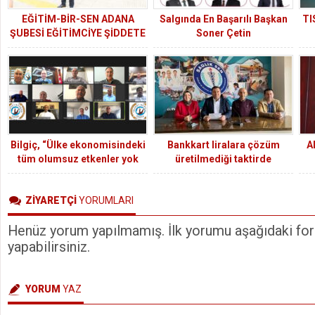
EĞİTİM-BİR-SEN ADANA
Salgında En Başarılı Başkan
TI
ŞUBESİ EĞİTİMCİYE ŞİDDETE
Soner Çetin
KARŞI İŞ BIRAKTI
Bilgiç, “Ülke ekonomisindeki
Bankkart liralara çözüm
A
tüm olumsuz etkenler yok
üretilmediği taktirde
edilmeli”
üyelerimizden aldığımız gücü
KAT
onların lehine kullanmak için
ZİYARETÇİ
YORUMLARI
her türlü söylem ve eylem
yapılacaktır
Henüz yorum yapılmamış. İlk yorumu aşağıdaki form
yapabilirsiniz.
YORUM
YAZ