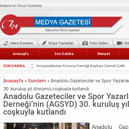
Adana'nın Öncü Gazetesi
Hava Durumu
Köşe Yazarları
Foto Galeri
Vi
Anasayfa
Son Dakika
Manşet
SON DAKİKA
Başkan Güler’den Başkan Karalar’a hizmet çağrısı
Lokantacılar ve Kebapçılar Esnaf Odası Başkanı Şefik A
Anasayfa
»
Gündem
»
Anadolu Gazeteciler ve Spor Yazarla
Hak-İş Abdurrahman Yücel
30. kuruluş yıl dönümü coşkuyla kutlandı
HDP İL BİNASININ ÖNÜNDE ANNELER TARİH YAZIYORL
Anadolu Gazeteciler ve Spor Yazarl
CEYHAN TİCARET ODASI
Derneği’nin (AGSYD) 30. kuruluş y
Hainler emellerine asla erişemeyecekler
coşkuyla kutlandı
BÖLGEMİZ ÇUKUROVA’DA 2019 YILI PAMUK HASADIN
Anadolu Gaz
İyi Parti Yüreğir İlçe Başkanı Enis Akyürek