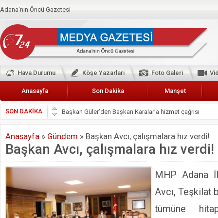
Adana'nın Öncü Gazetesi
Hava Durumu
Köşe Yazarları
Foto Galeri
Vi
Anasayfa
Son Dakika
Manşet
SON DAKİKA
Başkan Güler’den Başkan Karalar’a hizmet çağrısı
Lokantacılar ve Kebapçılar Esnaf Odası Başkanı Şefik A
Anasayfa
»
Gündem
»
Başkan Avcı, çalışmalara hız verdi!
Hak-İş Abdurrahman Yücel
Başkan Avcı, çalışmalara hız verdi!
HDP İL BİNASININ ÖNÜNDE ANNELER TARİH YAZIYORL
CEYHAN TİCARET ODASI
MHP Adana İl
Hainler emellerine asla erişemeyecekler
Avcı, Teşkilat
BÖLGEMİZ ÇUKUROVA’DA 2019 YILI PAMUK HASADIN
tümüne hita
İyi Parti Yüreğir İlçe Başkanı Enis Akyürek