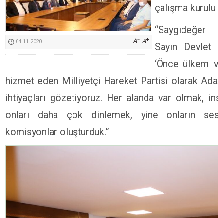
çalışma kurulu 
Kimyasallardan Koruma Derneği Başkanı Cennet Çelik
“Saygıdeğer
04.11.2020
Sayın Devlet B
‘Önce ülkem ve
hizmet eden Milliyetçi Hareket Partisi olarak Ada
ihtiyaçları gözetiyoruz. Her alanda var olmak, 
onları daha çok dinlemek, yine onların ses
komisyonlar oluşturduk.”