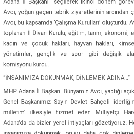
Adana İl Başkanı” seçilerek ikinci dönem göre
Avcı, yoğun geçen tebrik ziyaretlerinin ardından ç
Avcı, bu kapsamda ‘Çalışma Kurulları’ oluşturdu. A
toplanan İl Divan Kurulu; eğitim, tarım, ekonomi, e
kadın ve çocuk hakları, hayvan hakları, kimse
yönetimler, gençlik ve spor gibi değişik al
komisyonu kurdu.
“İNSANIMIZA DOKUNMAK, DİNLEMEK ADINA…”
MHP Adana İl Başkanı Bünyamin Avcı, yaptığı açı
Genel Başkanımız Sayın Devlet Bahçeli liderliğ
milletim’ ilkesiyle hizmet eden Milliyetçi Har
Adana’da da bizler yerel ihtiyaçları gözetiyoruz. 
insanımıza dokunmak, onları daha çok dinlemek