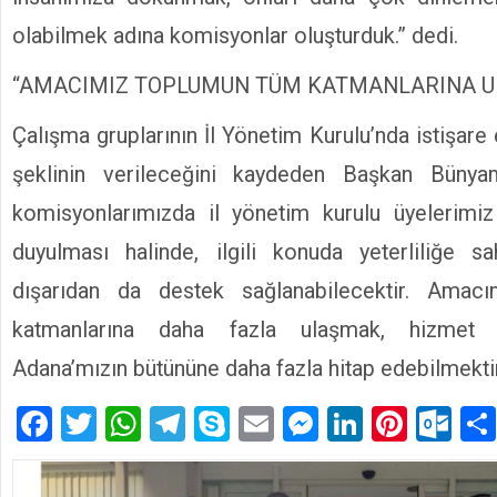
olabilmek adına komisyonlar oluşturduk.” dedi.
“AMACIMIZ TOPLUMUN TÜM KATMANLARINA 
Çalışma gruplarının İl Yönetim Kurulu’nda istişare
şeklinin verileceğini kaydeden Başkan Bünya
komisyonlarımızda il yönetim kurulu üyelerimiz 
duyulması halinde, ilgili konuda yeterliliğe sa
dışarıdan da destek sağlanabilecektir. Amac
katmanlarına daha fazla ulaşmak, hizmet
Adana’mızın bütününe daha fazla hitap edebilmektir
Facebook
Twitter
WhatsApp
Telegram
Skype
Email
Messenger
LinkedIn
Pinte
Ou