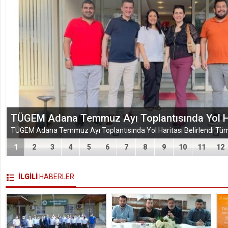
TÜGEM Adana Temmuz Ayı Toplantısında Yol Har
1
2
3
4
5
6
7
8
9
10
11
12
İLGİLİ
HABERLER