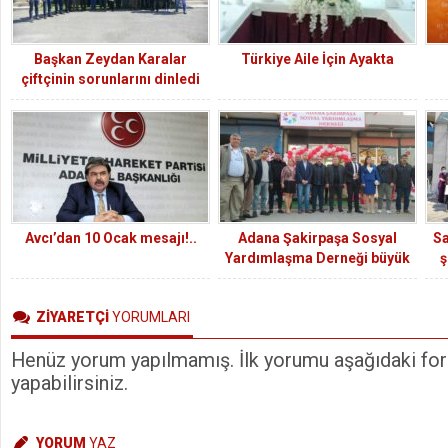
Başkan Zeydan Karalar
Türkiye Aile İçin Ayakta
çiftçinin sorunlarını dinledi
Avcı’dan 10 Ocak mesajı!..
Adana Şakirpaşa Sosyal
Sa
Yardımlaşma Derneği büyük
ş
bir coşkuyla açıldı
ZİYARETÇİ
YORUMLARI
Henüz yorum yapılmamış. İlk yorumu aşağıdaki form
yapabilirsiniz.
YORUM
YAZ