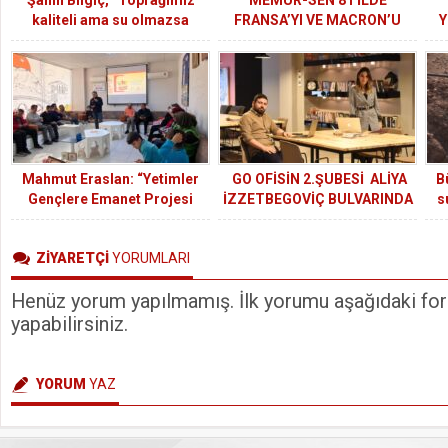
kaliteli ama su olmazsa
FRANSA’YI VE MACRON’U
Y
yeşilden mahrum kalırız”
PROTESTO ETTİ
Mahmut Eraslan: “Yetimler
GO OFİSİN 2.ŞUBESİ ALİYA
B
Gençlere Emanet Projesi
İZZETBEGOVİÇ BULVARINDA
s
Gençlerimizin Vicdanına
AÇILDI.
Emanettir”
ZİYARETÇİ
YORUMLARI
Henüz yorum yapılmamış. İlk yorumu aşağıdaki form
yapabilirsiniz.
YORUM
YAZ