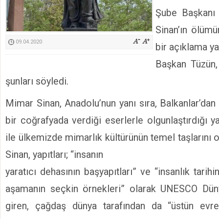
Kimyasallardan Koruma Derneği Başkanı Cennet Çelik
Şube Başkanı
Sinan’ın ölümün
09.04.2020
bir açıklama ya
Başkan Tüzün, 
şunları söyledi.
Mimar Sinan, Anadolu’nun yanı sıra, Balkanlar’dan
bir coğrafyada verdiği eserlerle olgunlaştırdığı yap
ile ülkemizde mimarlık kültürünün temel taşlarını
Sinan, yapıtları; “insanın
yaratıcı dehasının başyapıtları” ve “insanlık tarihi
aşamanın seçkin örnekleri” olarak UNESCO Düny
giren, çağdaş dünya tarafından da “üstün evr