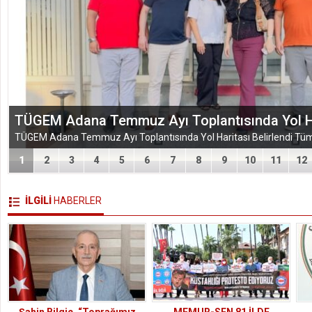
EĞİTİM-BİR-SEN ADANA ŞUBESİ’NDEN KAHR
VEFA VE DAYANIŞMA ÇIKARMASI
1
2
3
4
5
6
7
8
9
10
11
12
İLGİLİ
HABERLER
Şahin Bilgiç, “Toprağımız
MEMUR-SEN 81 İLDE