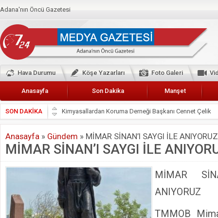
Adana'nın Öncü Gazetesi
Hava Durumu
Köşe Yazarları
Foto Galeri
Vi
Anasayfa
Son Dakika
Manşet
SON DAKİKA
Başkan Güler’den Başkan Karalar’a hizmet çağrısı
Lokantacılar ve Kebapçılar Esnaf Odası Başkanı Şefik A
Anasayfa
»
Gündem
»
MİMAR SİNAN’I SAYGI İLE ANIYORUZ
Hak-İş Abdurrahman Yücel
MİMAR SİNAN’I SAYGI İLE ANIYOR
HDP İL BİNASININ ÖNÜNDE ANNELER TARİH YAZIYORL
CEYHAN TİCARET ODASI
MİMAR SİN
Hainler emellerine asla erişemeyecekler
ANIYORUZ
BÖLGEMİZ ÇUKUROVA’DA 2019 YILI PAMUK HASADIN
TMMOB Mimar
İyi Parti Yüreğir İlçe Başkanı Enis Akyürek