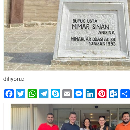
diliyoruz
Facebook
Twitter
WhatsApp
Telegram
Skype
Email
Messenger
LinkedIn
Pinte
Ou