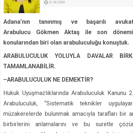
21.06.2020
Kimyasallardan Koruma Derneği Başkanı Cennet Çelik
Adana’nın tanınmış ve başarılı avukat
Arabulucu Gökmen Aktaş ile son dönemi
konularından biri olan arabuluculuğu konuştuk.
ARABULUCULUK YOLUYLA DAVALAR BİR
TAMAMLANABİLİR.
–
ARABULUCULUK NE DEMEKTİR?
Hukuk Uyuşmazlıklarında Arabuluculuk Kanunu 
Arabuluculuk, “Sistematik teknikler uygula
müzakerelerde bulunmak amacıyla tarafları bir ar
birbirlerini anlamalarını ve bu suretle çözüm