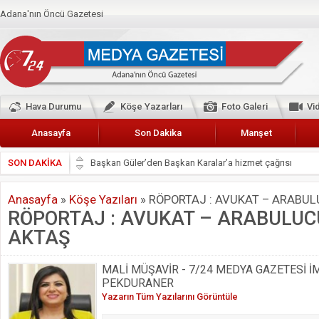
Adana'nın Öncü Gazetesi
Hava Durumu
Köşe Yazarları
Foto Galeri
Vi
Anasayfa
Son Dakika
Manşet
SON DAKİKA
Başkan Güler’den Başkan Karalar’a hizmet çağrısı
Lokantacılar ve Kebapçılar Esnaf Odası Başkanı Şefik A
Anasayfa
»
Köşe Yazıları
»
RÖPORTAJ : AVUKAT – ARABU
Hak-İş Abdurrahman Yücel
RÖPORTAJ : AVUKAT – ARABULU
HDP İL BİNASININ ÖNÜNDE ANNELER TARİH YAZIYORL
AKTAŞ
CEYHAN TİCARET ODASI
MALİ MÜŞAVİR - 7/24 MEDYA GAZETESİ İ
Hainler emellerine asla erişemeyecekler
PEKDURANER
BÖLGEMİZ ÇUKUROVA’DA 2019 YILI PAMUK HASADIN
Yazarın Tüm Yazılarını Görüntüle
İyi Parti Yüreğir İlçe Başkanı Enis Akyürek