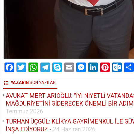
Facebook
Twitter
WhatsApp
Telegram
Skype
Email
Messenger
LinkedIn
Pinte
Ou
YAZARIN
SON YAZILARI
AVUKAT MERT ARIOĞLU: “İYİ NİYETLİ VATAND
MAĞDURİYETİNİ GİDERECEK ÖNEMLİ BİR ADIM 
Temmuz 2026
TURHAN ÜÇGÜL: KLİKYA GAYRİMENKUL İLE GÜ
İNŞA EDİYORUZ
-
24 Haziran 2026