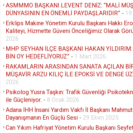
ASMMMO BAŞKANI LEVENT DENİZ: “MALİ MÜŞ
DÜNYASININ EN ÖNEMLİ PAYDAŞLARIDIR”
-
19
Erklips Makine Yönetim Kurulu Başkanı Hakkı Ero
Kaliteyi, Hizmette Güveni Önceliğimiz Olarak Gör
2026
MHP SEYHAN İLÇE BAŞKANI HAKAN YILDIRIM:
BİN OY HEDEFLİYORUZ”
-
1 Mart 2026
RAKAMLARIN ARASINDAN SANATA AÇILAN BİR
MÜŞAVİR ARZU KILIÇ İLE EPOKSİ VE DENGE Ü
2026
Psikolog Yusra Taşkın: Trafik Güvenliği Psikotek
ile Güçleniyor.
-
8 Ocak 2026
Adana İHH İnsani Yardım Vakfı İl Başkanı Mahmut E
Dayanışmanın En Güçlü Sesi
-
29 Ekim 2025
Can Yıkım Hafriyat Yönetim Kurulu Başkanı Seyfet