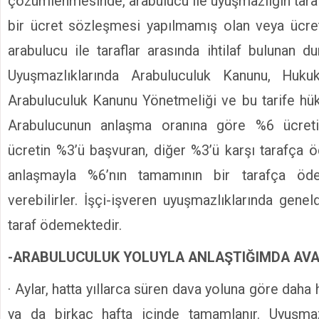
çözümlenmesinde, arabulucu ile uyuşmazlığın taraf
bir ücret sözleşmesi yapılmamış olan veya ücre
arabulucu ile taraflar arasında ihtilaf bulunan 
Uyuşmazlıklarında Arabuluculuk Kanunu, Hukuk
Arabuluculuk Kanunu Yönetmeliği ve bu tarife hü
Arabulucunun anlaşma oranına göre %6 ücreti
ücretin %3’ü başvuran, diğer %3’ü karşı tarafça ö
anlaşmayla %6’nın tamamının bir tarafça öd
verebilirler. İşçi-işveren uyuşmazlıklarında gene
taraf ödemektedir.
-ARABULUCULUK YOLUYLA ANLAŞTIĞIMDA AVA
· Aylar, hatta yıllarca süren dava yoluna göre daha 
ya da birkaç hafta içinde tamamlanır. Uyuşmaz