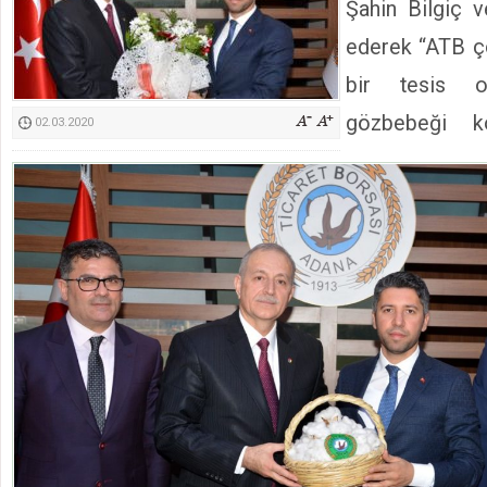
Şahin Bilgiç v
Kimyasallardan Koruma Derneği Başkanı Cennet Çelik
ederek “ATB ç
bir tesis o
gözbebeği k
02.03.2020