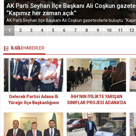
TÜGEM Adana Temmuz Ayı Toplantısında Yol Har
1
2
3
4
5
6
7
8
9
10
11
12
İLGİLİ
HABERLER
Gelecek Partisi Adana İli
İHH’NIN İYİLİKTE YARIŞAN
Yüreğir İlçe Başkanlığının
SINIFLAR PROJESİ ADANA’DA
açılışı yapıldı.
BÜYÜK İLGİ GÖRÜYOR
SÜ