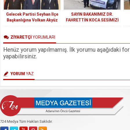
Gelecek Partisi Seyhan İlçe
SAYIN BAKANIMIZ DR.
Başkanlığına Volkan Akyüz
FAHRETTİN KOCA SESİMİZİ
atandı.
NE ZAMAN DUYACAKSINIZ?
ZİYARETÇİ
YORUMLARI
Henüz yorum yapılmamış. İlk yorumu aşağıdaki form
yapabilirsiniz.
YORUM
YAZ
724 Medya Tüm Hakları Saklıdır.