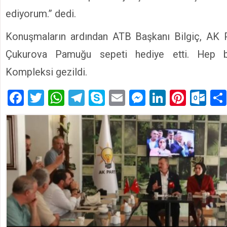
ediyorum.” dedi.
Konuşmaların ardından ATB Başkanı Bilgiç, AK Pa
Çukurova Pamuğu sepeti hediye etti. Hep bi
Kompleksi gezildi.
Facebook
Twitter
WhatsApp
Telegram
Skype
Email
Messenger
LinkedIn
Pinte
Ou