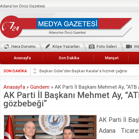
Adana'nın Öncü Gazetesi
Hava Durumu
Köşe Yazarları
Foto Galeri
Vi
Anasayfa
Son Dakika
Manşet
SON DAKİKA
Başkan Güler’den Başkan Karalar’a hizmet çağrısı
Lokantacılar ve Kebapçılar Esnaf Odası Başkanı Şefik A
Anasayfa
»
Gündem
»
AK Parti İl Başkanı Mehmet Ay, “AT
Hak-İş Abdurrahman Yücel
AK Parti İl Başkanı Mehmet Ay, “A
HDP İL BİNASININ ÖNÜNDE ANNELER TARİH YAZIYORL
gözbebeği”
CEYHAN TİCARET ODASI
Hainler emellerine asla erişemeyecekler
AK Parti İl Ba
BÖLGEMİZ ÇUKUROVA’DA 2019 YILI PAMUK HASADIN
Adana Ticare
İyi Parti Yüreğir İlçe Başkanı Enis Akyürek