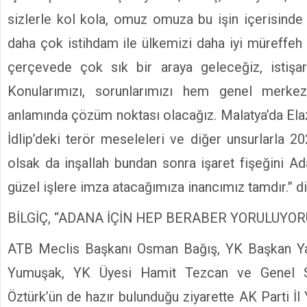
sizlerle kol kola, omuz omuza bu işin içerisind
daha çok istihdam ile ülkemizi daha iyi müreffeh 
çerçevede çok sık bir araya geleceğiz, istişar
Konularımızı, sorunlarımızı hem genel merk
anlamında çözüm noktası olacağız. Malatya’da Elaz
İdlip’deki terör meseleleri ve diğer unsurlarla 2
olsak da inşallah bundan sonra işaret fişeğini A
güzel işlere imza atacağımıza inancımız tamdır.” d
BİLGİÇ, “ADANA İÇİN HEP BERABER YORULUYOR
ATB Meclis Başkanı Osman Bağış, YK Başkan Ya
Yumuşak, YK Üyesi Hamit Tezcan ve Genel S
Öztürk’ün de hazır bulunduğu ziyarette AK Parti İ