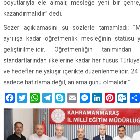
boyutlarıyla ele almalı; mesleğe yeni bir çehre
kazandırmalıdır” dedi.
Sezer açıklamasını şu sözlerle tamamladı; “M
ayrılışa kadar öğretmenlik mesleğinin statüsü yük
geliştirilmelidir. Öğretmenliğin tanımından
standartlarından ilkelerine kadar her husus Türkiy
ve hedeflerine yakışır içerikte düzenlenmelidir. 2
sadece hatırlama değil, anlama günü olmalıdır.”
Facebook
Twitter
WhatsApp
Telegram
Skype
Email
Messenger
LinkedIn
Pinte
Ou