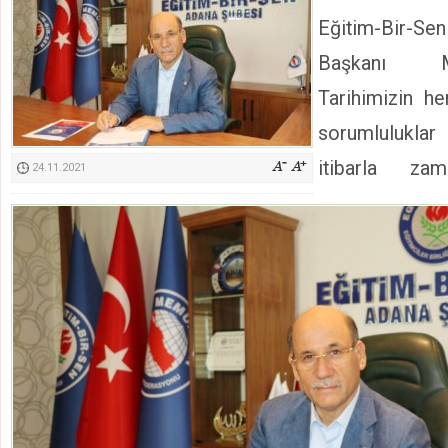
Kimyasallardan Koruma Derneği Başkanı Cennet Çelik
Eğitim-Bir
Başkanı 
Tarihimizin h
sorumluluklar
itibarla z
24.11.2021