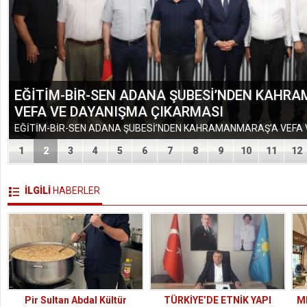
EĞİTİM-BİR-SEN ADANA ŞUBESİ’NDEN KAHR
VEFA VE DAYANIŞMA ÇIKARMASI
1
2
3
4
5
6
7
8
9
10
11
12
İLGİLİ
HABERLER
Pir Sultan Abdal Kültür
TÜRKİYE’DE ETNİK YAPI
MH