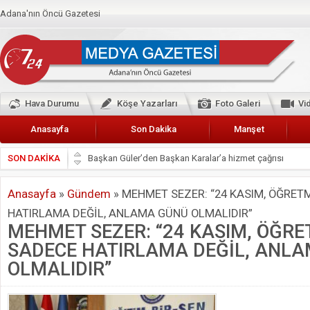
Adana'nın Öncü Gazetesi
Hava Durumu
Köşe Yazarları
Foto Galeri
Vi
Anasayfa
Son Dakika
Manşet
SON DAKİKA
Başkan Güler’den Başkan Karalar’a hizmet çağrısı
Lokantacılar ve Kebapçılar Esnaf Odası Başkanı Şefik A
Anasayfa
»
Gündem
»
MEHMET SEZER: “24 KASIM, ÖĞRET
Hak-İş Abdurrahman Yücel
HATIRLAMA DEĞİL, ANLAMA GÜNÜ OLMALIDIR”
HDP İL BİNASININ ÖNÜNDE ANNELER TARİH YAZIYORL
MEHMET SEZER: “24 KASIM, ÖĞR
CEYHAN TİCARET ODASI
SADECE HATIRLAMA DEĞİL, ANL
Hainler emellerine asla erişemeyecekler
OLMALIDIR”
BÖLGEMİZ ÇUKUROVA’DA 2019 YILI PAMUK HASADIN
İyi Parti Yüreğir İlçe Başkanı Enis Akyürek