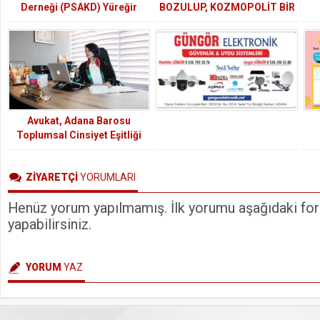
Derneği (PSAKD) Yüreğir
BOZULUP, KOZMOPOLİT BİR
Şubeden Aşure Günü Etkinliği
YAPI OLUŞTURULMAYA
ÇALIŞILIYOR
Avukat, Adana Barosu
Toplumsal Cinsiyet Eşitliği
Komisyon Başkanı Dilara
Özuğur Kılıç: Cinsiyete bağlı
ZİYARETÇİ
YORUMLARI
olarak bir kişinin herhangi bir
işte daha iyi ya da kötü
Henüz yorum yapılmamış. İlk yorumu aşağıdaki form
olacağı kanaatiyle
yaklaşılmamalıdır.
yapabilirsiniz.
YORUM
YAZ