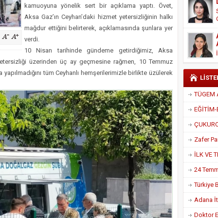
kamuoyuna yönelik sert bir açıklama yaptı. Övet,
Derneği Başkanı Cennet Çelik
Aksa Gaz’ın Ceyhan’daki hizmet yetersizliğinin halkı
mağdur ettiğini belirterek, açıklamasında şunlara yer
verdi.
10 Nisan tarihinde gündeme getirdiğimiz, Aksa
yetersizliği üzerinden üç ay geçmesine rağmen, 10 Temmuz
a yapılmadığını tüm Ceyhanlı hemşerilerimizle birlikte üzülerek
LİSTE
Adana İtf