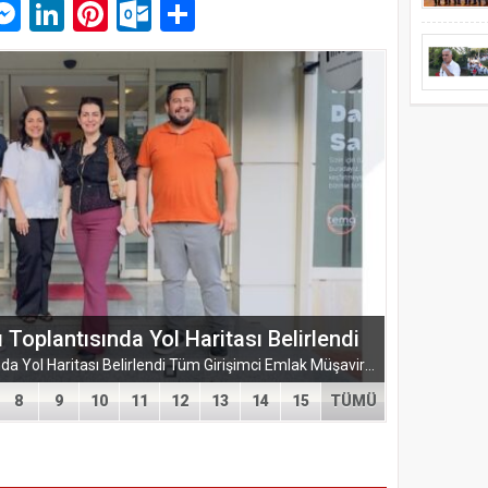
p
am
pe
mail
Messenger
LinkedIn
Pinterest
Outlook.com
Paylaş
plantısında Yol Haritası Belirlendi
TÜGEM Adana Temmuz Ayı Toplantısında Yol Haritası Belirlendi Tüm Girişimci Emlak Müşavirleri Derneği (TÜGEM) Adana İl Temsilciliği, Temmuz Ayı Temsilcilik...
8
9
10
11
12
13
14
15
TÜMÜ