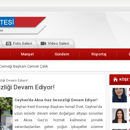
Foto Galeri
Video Galeri
Manşet
Gündem
Röportaj
 Karalar’a hizmet çağrısı
lar Esnaf Odası Başkanı Şefik Arslan
KÖŞE
liği Devam Ediyor!
cel
zliği Devam Ediyor!
NDE ANNELER TARİH YAZIYORLAR
Ceyhan’da Aksa Gaz Sessizliği Devam Ediyor!
I
Ceyhan Kent Konseyi Başkanı İsmail Övet, Ceyhan’da
erişemeyecekler
uzun süredir devam eden doğalgaz altyapı sorunları
A 2019 YILI PAMUK HASADINA BAŞLANDI
ve Aksa Gaz’ın hizmet kalitesine yönelik
vatandaşlardan gelen yoğun şikayetler üzerine
kanı Enis Akyürek