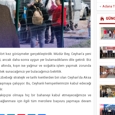
GÜN
rt kez görüşmeler gerçekleştirdik. Müdür Bey, Ceyhan’a yeni
ti; ancak daha sonra uygun yer bulamadıklarını dile getirdi. Biz
i altında, kışın ise yağmur ve soğukta işlem yapmak zorunda
k sunacağımızı yer bulacağımızı belirttik.
zbebeği stratejik ve tarihi kentlerden biri olan Ceyhan’da Aksa
aşmaya çalışıyor. Bu, Ceyhanlı hemşerilerimizin kabul edeceği
ir.
akipçisi olmaya hiç bir bahaneyi kabul etmeyeceğimize ve
n sağlanması için ilgili tüm mercilere başvuru yapmaya devam