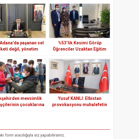
 Adana’da yaşanan sel
%53’lik Kesimi Görüp
aketi değil, yönetim
Öğrenciler Uzaktan Eğitim
zafiyetidir
Görüyor Diye Sevinmek Çok
Yersiz.
kşehirden mevsimlik
Yusuf KANLI: Elbistan
işçilerinin çocuklarına
provokasyonu muhalefetin
süt ve hijyen kiti
fitnesidir!
form aracılığıyla siz yapabilirsiniz.