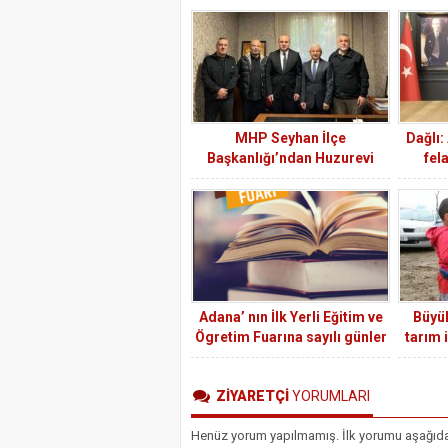
MHP Seyhan İlçe
Dağlı:
Başkanlığı’ndan Huzurevi
fel
Ziyareti
Adana’ nın İlk Yerli Eğitim ve
Büyü
Ögretim Fuarına sayılı günler
tarım 
kaldı.
ZİYARETÇİ
YORUMLARI
Henüz yorum yapılmamış. İlk yorumu aşağıdaki 