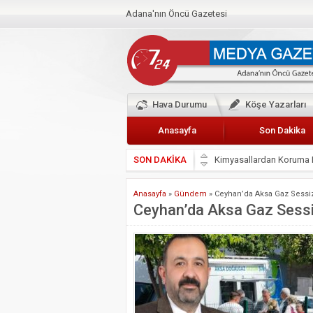
Adana'nın Öncü Gazetesi
Hava Durumu
Köşe Yazarları
Anasayfa
Son Dakika
SON DAKİKA
Başkan Güler’den Başkan
Lokantacılar ve Kebapçı
Anasayfa
»
Gündem
»
Ceyhan’da Aksa Gaz Sessiz
Hak-İş Abdurrahman Yü
Ceyhan’da Aksa Gaz Sessi
HDP İL BİNASININ ÖNÜ
CEYHAN TİCARET ODAS
Hainler emellerine asla 
BÖLGEMİZ ÇUKUROVA’D
İyi Parti Yüreğir İlçe Baş