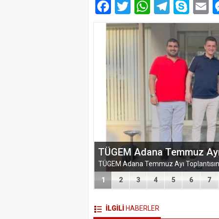
Facebook
Twitter
WhatsAp
Telegr
Sky
E
TÜGEM Adana Temmuz Ayı To
1
2
3
4
5
6
7
İLGİLİ
HABERLER