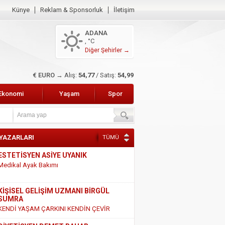
Künye
Reklam & Sponsorluk
İletişim
ADANA
, °C
Diğer Şehirler →
€ EURO →
Alış:
54,77
/ Satış:
54,99
Ekonomi
Yaşam
Spor
 YAZARLARI
TÜMÜ
KİŞİSEL GELİŞİM UZMANI BİRGÜL
SUMRA
KENDİ YAŞAM ÇARKINI KENDİN ÇEVİR
DİYETİSYEN DEMET BAHAR
SÜT VE SÜT ÜRÜNLERİ HAKKINDAKİ
GERÇEKLER