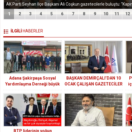
1
2
3
4
5
6
7
8
9
10
11
12
İLGİLİ
HABERLER
Adana Şakirpaşa Sosyal
BAŞKAN DEMİRÇALI’DAN 10
P
Yardımlaşma Derneği büyük
OCAK ÇALIŞAN GAZETECİLER
i
bir coşkuyla açıldı
GÜNÜ MESAJI
BTP liderinin yoğun