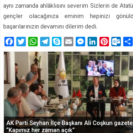
aynı zamanda ahlâklısını severim Sizlerin de Atat
gençler olacağınıza eminim hepinizi gön
başarılarınızın devamını dilerim dedi.
Facebook
Twitter
WhatsApp
Telegram
Skype
Email
Messenger
LinkedIn
Pinte
Ou
AK Parti Seyhan İlçe Başkanı Ali Coşkun gazetec
“Kapımız her zaman açık”