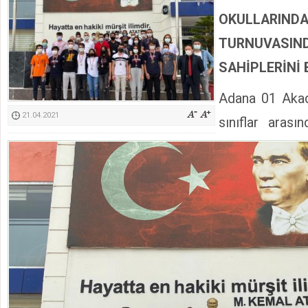
Kimyasallardan Koruma Derneği Başkanı Cennet Çelik
OKULLARI
TURNUVASI
SAHİPLERİNİ
Adana 01 Akad
21.04.2021
sınıflar arası