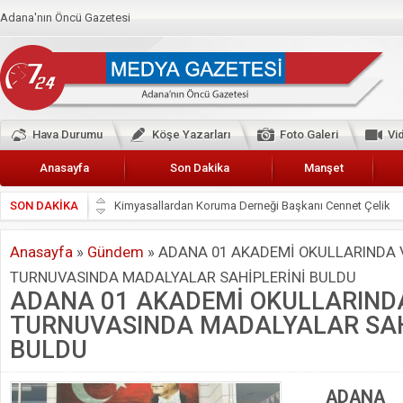
Adana'nın Öncü Gazetesi
Hava Durumu
Köşe Yazarları
Foto Galeri
Vi
Anasayfa
Son Dakika
Manşet
SON DAKİKA
Başkan Güler’den Başkan Karalar’a hizmet çağrısı
Lokantacılar ve Kebapçılar Esnaf Odası Başkanı Şefik A
Anasayfa
»
Gündem
»
ADANA 01 AKADEMİ OKULLARINDA
Hak-İş Abdurrahman Yücel
TURNUVASINDA MADALYALAR SAHİPLERİNİ BULDU
HDP İL BİNASININ ÖNÜNDE ANNELER TARİH YAZIYORL
ADANA 01 AKADEMİ OKULLARIND
CEYHAN TİCARET ODASI
TURNUVASINDA MADALYALAR SAH
Hainler emellerine asla erişemeyecekler
BULDU
BÖLGEMİZ ÇUKUROVA’DA 2019 YILI PAMUK HASADIN
ADANA
İyi Parti Yüreğir İlçe Başkanı Enis Akyürek