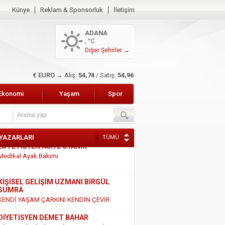
Künye
Reklam & Sponsorluk
İletişim
ADANA
, °C
Diğer Şehirler →
$ DOLAR →
Alış:
47,49
/ Satış:
47,68
Ekonomi
Yaşam
Spor
 YAZARLARI
TÜMÜ
KİŞİSEL GELİŞİM UZMANI BİRGÜL
SUMRA
KENDİ YAŞAM ÇARKINI KENDİN ÇEVİR
DİYETİSYEN DEMET BAHAR
SÜT VE SÜT ÜRÜNLERİ HAKKINDAKİ
GERÇEKLER