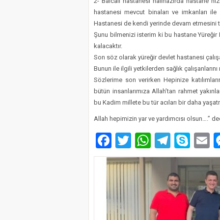
2- Balcalı hastanesi halihazırda hastane hi
hastanesi mevcut binaları ve imkanları ile
Hastanesi de kendi yerinde devam etmesini t
Şunu bilmenizi isterim ki bu hastane Yüreğir
kalacaktır.
Son söz olarak yüreğir devlet hastanesi çalışa
Bunun ile ilgili yetkilerden sağlık çalışanların
​Sözlerime son verirken Hepinize katılımla
bütün insanlarımıza Allah’tan rahmet yakın
bu Kadim millete bu tür acıları bir daha yaşa
Allah hepimizin yar ve yardımcısı olsun….” de
Facebook
Twitter
WhatsAp
Telegr
Sky
E