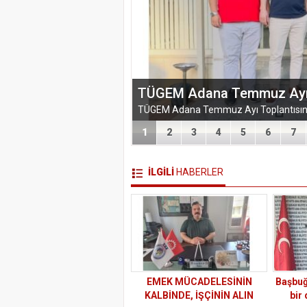
EĞİTİM-BİR-SEN ADANA 
VEFA VE DAYANIŞMA ÇIK
1
2
3
4
5
6
7
İLGİLİ
HABERLER
EMEK MÜCADELESİNİN
Başbuğ
KALBİNDE, İŞÇİNİN ALIN
bir