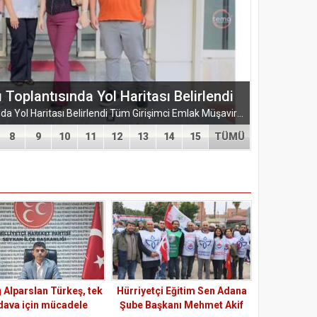
ŞUBESİ’NDEN KAHRAMANMARAŞ’A
ARMASI
EĞİTİM-BİR-SEN ADANA ŞUBESİ’NDEN KAHRAMANMARAŞ’A VEFA VE DAYANIŞMA ÇIKARMASI Eğitim-Bir-Sen Adana Şubesi, Kahramanmaraş’ta anlamlı temaslarda bulundu. Adana heyeti; sendikal dayanışmayı güçlendirmek...
8
9
10
11
12
13
14
15
TÜMÜ
 Alparslan Türkeş, tek
Hürriyetçi Eğitim Sen Adana
 dava için mücadele
Şube Başkanı Mehmet Akif