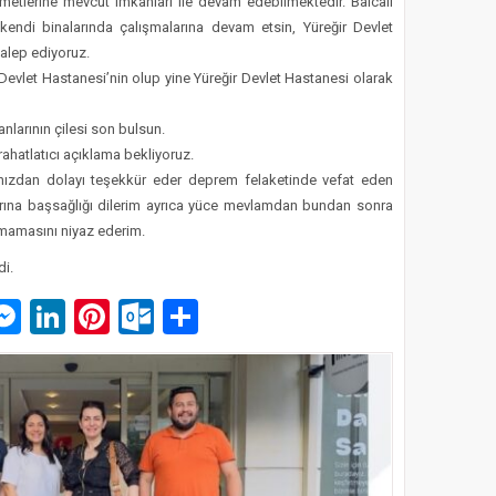
zmetlerine mevcut imkanları ile devam edebilmektedir. Balcalı
 kendi binalarında çalışmalarına devam etsin, Yüreğir Devlet
alep ediyoruz.
 Devlet Hastanesi’nin olup yine Yüreğir Devlet Hastanesi olarak
nlarının çilesi son bulsun.
ı rahatlatıcı açıklama bekliyoruz.
rınızdan dolayı teşekkür eder deprem felaketinde vefat eden
larına başsağlığı dilerim ayrıca yüce mevlamdan bundan sonra
tmamasını niyaz ederim.
di.
p
am
pe
mail
Messenger
LinkedIn
Pinterest
Outlook.com
Paylaş