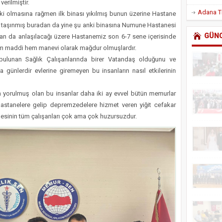
erilmiştir.
ski olmasına rağmen ilk binası yıkılmış bunun üzerine Hastane
 taşınmış buradan da yine şu anki binasına Numune Hastanesi
GÜN
dan da anlaşılacağı üzere Hastanemiz son 6-7 sene içerisinde
hem maddi hem manevi olarak mağdur olmuşlardır.
bulunan Sağlık Çalışanlarında birer Vatandaş olduğunu ve
 günlerdir evlerine giremeyen bu insanların nasıl etkilerinin
tan yorulmuş olan bu insanlar daha iki ay evvel bütün memurlar
 hastanelere gelip depremzedelere hizmet veren yiğit cefakar
anesinin tüm çalışanları çok ama çok huzursuzdur.