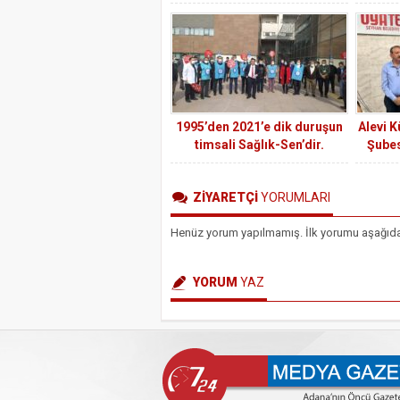
TERİNİ SAVUNAN GÜÇLÜ BİR
etmişti
SES: DİSK (DEVRİMCİ İŞÇİ
SENDİKALARI
KONFEDERASYONU) ADANA 1
NOLU ŞUBE BAŞKANI ERSOY
KALİK
1995’den 2021’e dik duruşun
Alevi K
timsali Sağlık-Sen’dir.
Şubes
Kültür
Şubes
ZİYARETÇİ
YORUMLARI
Henüz yorum yapılmamış. İlk yorumu aşağıdaki 
YORUM
YAZ