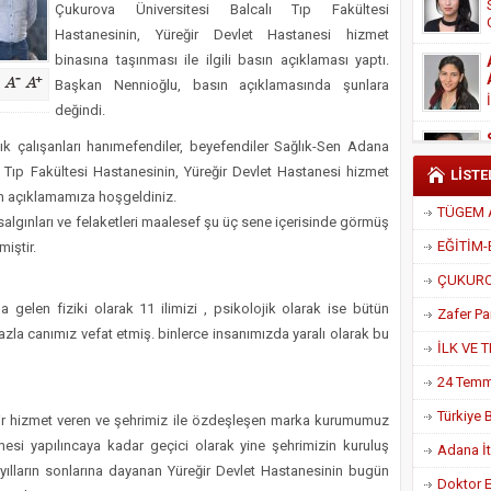
Çukurova Üniversitesi Balcalı Tıp Fakültesi
Derneği Başkanı Cennet Çelik
Hastanesinin, Yüreğir Devlet Hastanesi hizmet
binasına taşınması ile ilgili basın açıklaması yaptı.
Başkan Nennioğlu, basın açıklamasında şunlara
değindi.
ık çalışanları hanımefendiler, beyefendiler Sağlık-Sen Adana
 Tıp Fakültesi Hastanesinin, Yüreğir Devlet Hastanesi hizmet
LİSTE
sın açıklamamıza hoşgeldiniz.
salgınları ve felaketleri maalesef şu üç sene içerisinde görmüş
iştir.
elen fiziki olarak 11 ilimizi , psikolojik olarak ise bütün
azla canımız vefat etmiş. binlerce insanımızda yaralı olarak bu
dir hizmet veren ve şehrimiz ile özdeşleşen marka kurumumuz
mesi yapılıncaya kadar geçici olarak yine şehrimizin kuruluş
Adana İtf
 yılların sonlarına dayanan Yüreğir Devlet Hastanesinin bugün