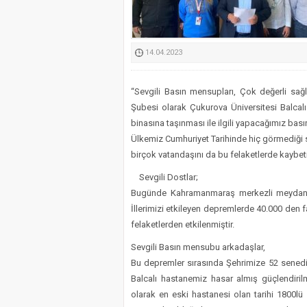
Kimyasallardan Koruma 
14.04.2023
“Sevgili Basın mensupları, Çok değerli sağl
Şubesi olarak Çukurova Üniversitesi Balcalı
binasına taşınması ile ilgili yapacağımız ba
​Ülkemiz Cumhuriyet Tarihinde hiç görmediği 
birçok vatandaşını da bu felaketlerde kaybetm
​​ Sevgili Dostlar;
​Bugünde Kahramanmaraş merkezli meydana g
İllerimizi etkileyen depremlerde 40.000 den f
felaketlerden etkilenmiştir.
​Sevgili Basın mensubu arkadaşlar,
​Bu depremler sırasında Şehrimize 52 sene
Balcalı hastanemiz hasar almış güçlendiril
olarak en eski hastanesi olan tarihi 1800lü