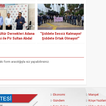
r . O da, “Türk Birliği”
Özcan : İktidar, memuru
ülküsüdür.
yoksulluk sınırı, emekliyi açlık
sınırı altında yaşamaya
mahkûm ediyor.
ültür Dernekleri Adana
“Şiddete Sessiz Kalmayın!
i ile Pir Sultan Abdal
Şiddete Ortak Olmayın!”
 Derneği Adana Merkez
i’nin Aşure Etkinliği
Yoğun İlgi Gördü
form aracılığıyla siz yapabilirsiniz.
Ekonomi
Manşet
Gündem
Köşe Yazıları