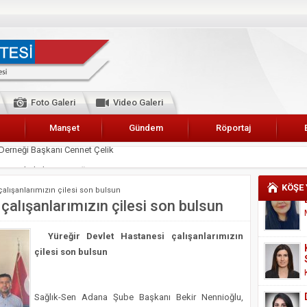
Foto Galeri
Video Galeri
Manşet
Gündem
Röportaj
 Karalar’a hizmet çağrısı
lar Esnaf Odası Başkanı Şefik Arslan
KÖŞE
alışanlarımızın çilesi son bulsun
cel
alışanlarımızın çilesi son bulsun
NDE ANNELER TARİH YAZIYORLAR
Yüreğir Devlet Hastanesi çalışanlarımızın
I
çilesi son bulsun
erişemeyecekler
A 2019 YILI PAMUK HASADINA BAŞLANDI
Sağlık-Sen Adana Şube Başkanı Bekir Nennioğlu,
kanı Enis Akyürek