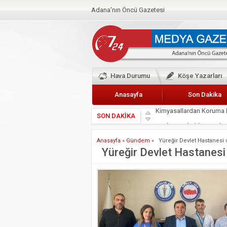
Adana'nın Öncü Gazetesi
Hava Durumu
Köşe Yazarları
Anasayfa
Son Dakika
SON DAKİKA
Başkan Güler’den Başkan
Lokantacılar ve Kebapçı
Anasayfa
»
Gündem
»
Yüreğir Devlet Hastanesi ç
Hak-İş Abdurrahman Yü
Yüreğir Devlet Hastanesi ç
HDP İL BİNASININ ÖNÜ
CEYHAN TİCARET ODAS
Hainler emellerine asla 
BÖLGEMİZ ÇUKUROVA’D
İyi Parti Yüreğir İlçe Baş