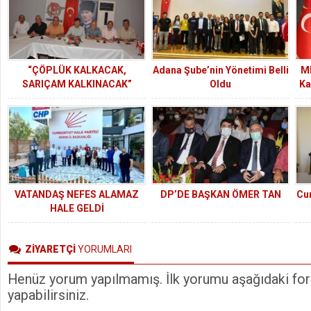
“ÇÖPLÜK KALKACAK,
Adana Şube’nin Yönetimi Belli
MH
SARIÇAM KALKINACAK”
Oldu
Ka
VATANDAŞ NEFES ALAMAZ
DP’DE BAŞKAN ÖMER TAN
Cu
HALE GELDİ
ZİYARETÇİ
YORUMLARI
Henüz yorum yapılmamış. İlk yorumu aşağıdaki form
yapabilirsiniz.