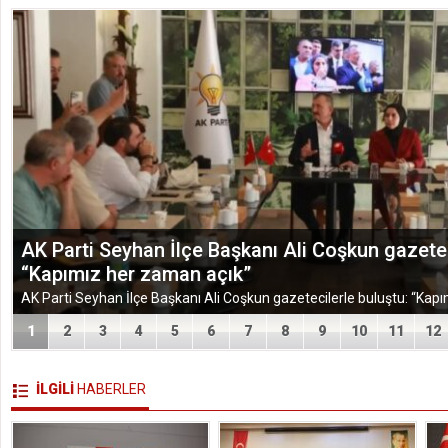
TÜGEM Adana Temmuz Ayı Toplantısında Yol Har
1
2
3
4
5
6
7
8
9
10
11
12
İLGİLİ
HABERLER