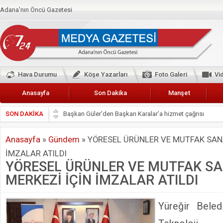
Adana'nın Öncü Gazetesi
Hava Durumu
Köşe Yazarları
Foto Galeri
Vi
Anasayfa
Son Dakika
Manşet
SON DAKİKA
Başkan Güler’den Başkan Karalar’a hizmet çağrısı
Lokantacılar ve Kebapçılar Esnaf Odası Başkanı Şefik A
Anasayfa
»
Gündem
»
YÖRESEL ÜRÜNLER VE MUTFAK SANA
Hak-İş Abdurrahman Yücel
İMZALAR ATILDI
HDP İL BİNASININ ÖNÜNDE ANNELER TARİH YAZIYORL
YÖRESEL ÜRÜNLER VE MUTFAK S
CEYHAN TİCARET ODASI
MERKEZİ İÇİN İMZALAR ATILDI
Hainler emellerine asla erişemeyecekler
BÖLGEMİZ ÇUKUROVA’DA 2019 YILI PAMUK HASADIN
Yüreğir Beledi
İyi Parti Yüreğir İlçe Başkanı Enis Akyürek