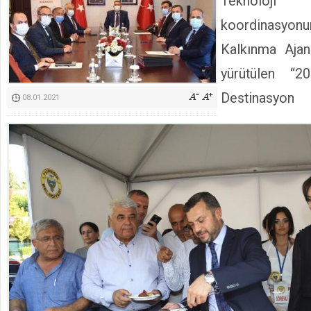
Teknoloj
Kimyasallardan Koruma Derneği Başkanı Cennet Çelik
koordinasy
Kalkınma Ajan
yürütülen “2
Destinasyon
08.01.2021