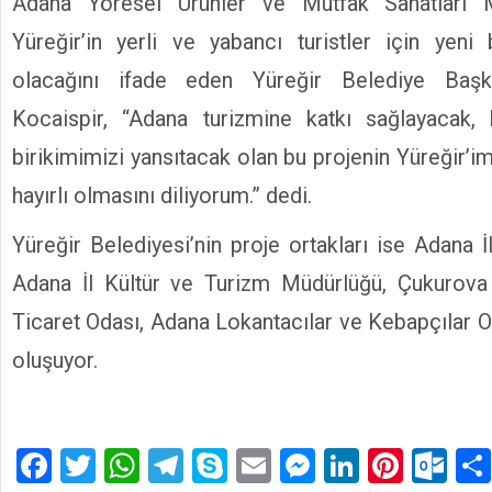
Adana Yöresel Ürünler ve Mutfak Sanatları M
Yüreğir’in yerli ve yabancı turistler için yeni
olacağını ifade eden Yüreğir Belediye Baş
Kocaispir, “Adana turizmine katkı sağlayacak, 
birikimimizi yansıtacak olan bu projenin Yüreğir’i
hayırlı olmasını diliyorum.” dedi.
Yüreğir Belediyesi’nin proje ortakları ise Adana 
Adana İl Kültür ve Turizm Müdürlüğü, Çukurova 
Ticaret Odası, Adana Lokantacılar ve Kebapçılar O
oluşuyor.
Facebook
Twitter
WhatsApp
Telegram
Skype
Email
Messenger
LinkedIn
Pinte
Ou