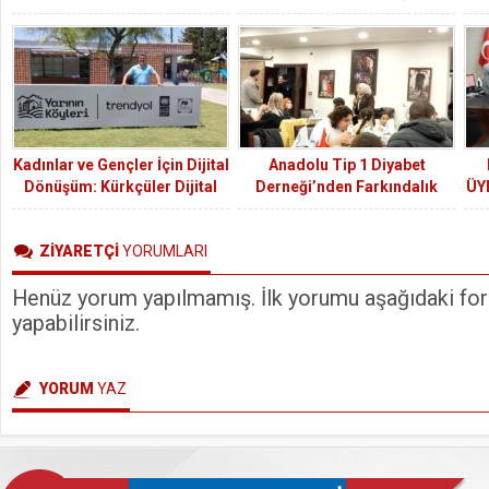
Sendikasında örgütleniyor
Da
Kadınlar ve Gençler İçin Dijital
Anadolu Tip 1 Diyabet
Dönüşüm: Kürkçüler Dijital
Derneği’nden Farkındalık
ÜY
Merkez
Oluşturan İftar Programı
SO
Y
ZİYARETÇİ
YORUMLARI
O
Henüz yorum yapılmamış. İlk yorumu aşağıdaki form
yapabilirsiniz.
YORUM
YAZ