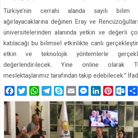
Türkiye’nin cerrahi alanda sayılı bilim
ağırlayacaklarına değinen Eray ve Rencüzoğulları,
üniversitelerinden alanında yetkin ve değerli ç
katılacağı bu bilimsel etkinlikte canlı gerçekleşti
etkin ve teknolojik yöntemlerle gerçekleş
değerlendirilecek. Yine online olarak Tü
meslektaşlarımız tarafından takip edebilecek.” İfade
Facebook
Twitter
WhatsApp
Telegram
Skype
Email
Messenger
LinkedIn
Pinte
Ou