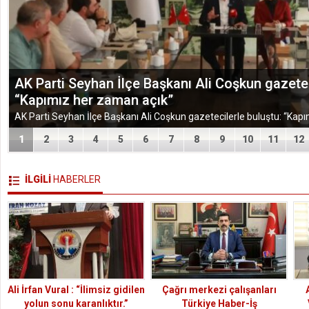
TÜGEM Adana Temmuz Ayı Toplantısında Yol Har
1
2
3
4
5
6
7
8
9
10
11
12
İLGİLİ
HABERLER
Ali İrfan Vural : “İlimsiz gidilen
Çağrı merkezi çalışanları
yolun sonu karanlıktır.”
Türkiye Haber-İş