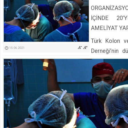
Kimyasallardan Koruma Derneği Başkanı Cennet Çelik
ORGANİZAS
İÇİNDE 20’
AMELİYAT YA
Türk Kolon v
15.06.2021
Derneği’nin d