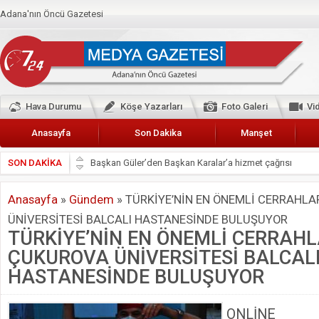
Adana'nın Öncü Gazetesi
Hava Durumu
Köşe Yazarları
Foto Galeri
Vi
Anasayfa
Son Dakika
Manşet
SON DAKİKA
Başkan Güler’den Başkan Karalar’a hizmet çağrısı
Lokantacılar ve Kebapçılar Esnaf Odası Başkanı Şefik A
Anasayfa
»
Gündem
»
TÜRKİYE’NİN EN ÖNEMLİ CERRAHLA
Hak-İş Abdurrahman Yücel
ÜNİVERSİTESİ BALCALI HASTANESİNDE BULUŞUYOR
HDP İL BİNASININ ÖNÜNDE ANNELER TARİH YAZIYORL
TÜRKİYE’NİN EN ÖNEMLİ CERRAHL
CEYHAN TİCARET ODASI
ÇUKUROVA ÜNİVERSİTESİ BALCAL
Hainler emellerine asla erişemeyecekler
HASTANESİNDE BULUŞUYOR
BÖLGEMİZ ÇUKUROVA’DA 2019 YILI PAMUK HASADIN
ONLİNE D
İyi Parti Yüreğir İlçe Başkanı Enis Akyürek