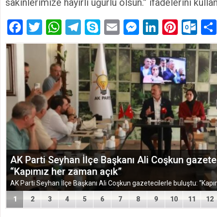
sakinlerimize hayırlı uğurlu olsun.” ifadelerini kullan
Facebook
Twitter
WhatsApp
Telegram
Skype
Email
Messenger
LinkedIn
Pinte
Ou
TÜGEM Adana Temmuz Ayı Toplantısında Yol Har
1
2
3
4
5
6
7
8
9
10
11
12