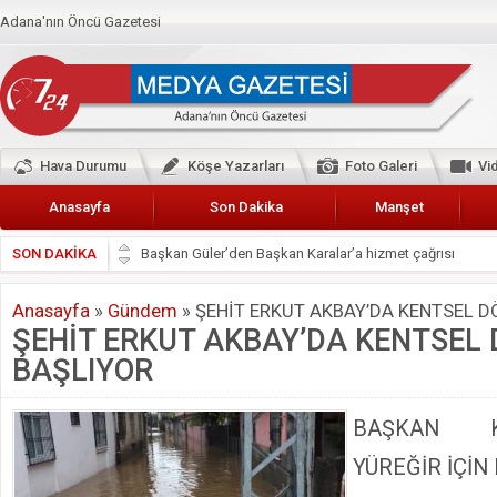
Adana'nın Öncü Gazetesi
Hava Durumu
Köşe Yazarları
Foto Galeri
Vi
Anasayfa
Son Dakika
Manşet
SON DAKİKA
Başkan Güler’den Başkan Karalar’a hizmet çağrısı
Lokantacılar ve Kebapçılar Esnaf Odası Başkanı Şefik A
Anasayfa
»
Gündem
»
ŞEHİT ERKUT AKBAY’DA KENTSEL 
Hak-İş Abdurrahman Yücel
ŞEHİT ERKUT AKBAY’DA KENTSE
HDP İL BİNASININ ÖNÜNDE ANNELER TARİH YAZIYORL
BAŞLIYOR
CEYHAN TİCARET ODASI
Hainler emellerine asla erişemeyecekler
BAŞKAN K
BÖLGEMİZ ÇUKUROVA’DA 2019 YILI PAMUK HASADIN
YÜREĞİR İÇİN
İyi Parti Yüreğir İlçe Başkanı Enis Akyürek