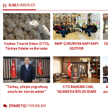
İLGİLİ
HABERLER
Ceyhan Ticaret Odası (CTO),
MHP ÇUKUROVA KAPI KAPI
Ü
Türkiye Odalar ve Borsalar
GEZİYOR
Birliği’nin (TOBB) katkılarıyla
ihtiyaç sahibi ailelere gıda
kolisi yardımında bulundu.
“Türkeş, çileyle yoğrulmuş
CTO BAŞKANI CAN;
A
onurlu bir ömrün adıdır”
“ADANA’DA BÖLGE İDARE
por
MAHKEMESİ KURULMASI
BÖLGE İÇİN BÜYÜK ÖNEM
ZİYARETÇİ
YORUMLARI
TAŞIMAKTADIR”