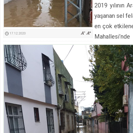
2019 yılının A
Kimyasallardan Koruma Derneği Başkanı Cennet Çelik
yaşanan sel fe
en çok etkilen
17.12.2020
Mahallesi’nd