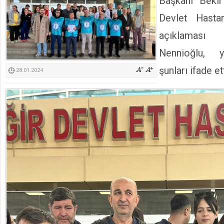
Başkanı Bekir
Kimyasallardan Koruma Derneği Başkanı Cennet Çelik
Devlet Hasta
açıklaması
Nennioğlu, y
şunları ifade ett
28.01.2024