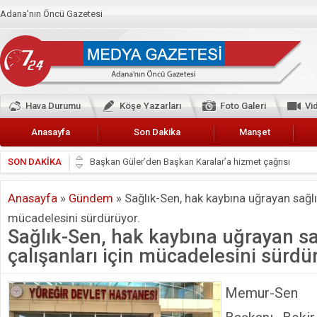
Adana'nın Öncü Gazetesi
Hava Durumu
Köşe Yazarları
Foto Galeri
Vi
Anasayfa
Son Dakika
Manşet
SON DAKİKA
Başkan Güler’den Başkan Karalar’a hizmet çağrısı
Lokantacılar ve Kebapçılar Esnaf Odası Başkanı Şefik A
Anasayfa
»
Gündem
»
Sağlık-Sen, hak kaybına uğrayan sağlık
Hak-İş Abdurrahman Yücel
mücadelesini sürdürüyor.
HDP İL BİNASININ ÖNÜNDE ANNELER TARİH YAZIYORL
Sağlık-Sen, hak kaybına uğrayan sa
CEYHAN TİCARET ODASI
çalışanları için mücadelesini sürdü
Hainler emellerine asla erişemeyecekler
BÖLGEMİZ ÇUKUROVA’DA 2019 YILI PAMUK HASADIN
Memur-Sen 
İyi Parti Yüreğir İlçe Başkanı Enis Akyürek