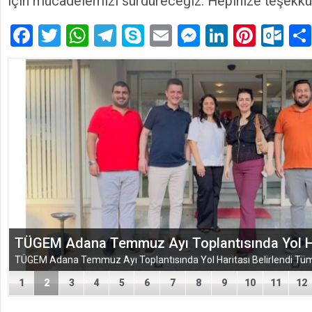
için mücadelemizi sürdüreceğiz. Hepinize teşekkü
Facebook
Twitter
WhatsApp
Telegram
Skype
Email
Messenger
LinkedIn
Pinte
Ou
TÜGEM Adana Temmuz Ayı Toplantısında Yol Har
1
2
3
4
5
6
7
8
9
10
11
12