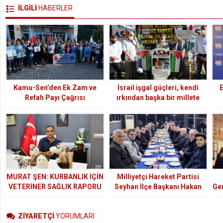
İLGİLİ
HABERLER
Kamu-Sen’den Ek Zam ve
İsrail işgal güçleri, kendi
Refah Payı Çağrısı
ırkından başka bir millete
yaşam hakkı tanımamaktadır.
MURAT ŞEN: KURBANLIK İÇİN
Milliyetçi Hareket Partisi
VETERİNER SAĞLIK RAPORU
Seyhan İlçe Başkanı Hakan
Gen
OLMAYAN HAYVANLARI SATIN
Yıldırım’dan Sahurda Birlik ve
ALMAYIN
Dava Şuuru Vurgusu
ZİYARETÇİ
YORUMLARI