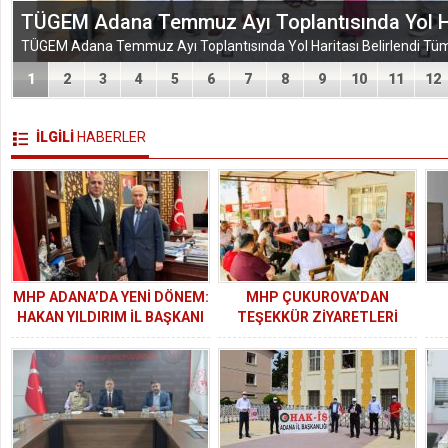
VEFA VE DAYANIŞMA ÇIKARMASI
1
2
3
4
5
6
7
8
9
10
11
12
İLGİLİ
HABERLER
MHP ADANA’DA YENİ DÖNEM:
MHP ÇUKUROVA’DAN
HAKAN YILDIRIM İL BAŞKANI
TEŞEKKÜR ZİYARETLERİ
OLDU