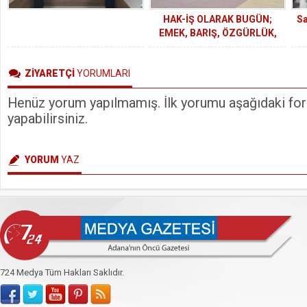
HAK-İŞ OLARAK BUGÜN;
Sa
EMEK, BARIŞ, ÖZGÜRLÜK,
ADALET VE DEMOKRASİ İÇİN
S
HAYKIRIYORUZ.
ZİYARETÇİ
YORUMLARI
Henüz yorum yapılmamış. İlk yorumu aşağıdaki form
yapabilirsiniz.
YORUM
YAZ
724 Medya Tüm Hakları Saklıdır.