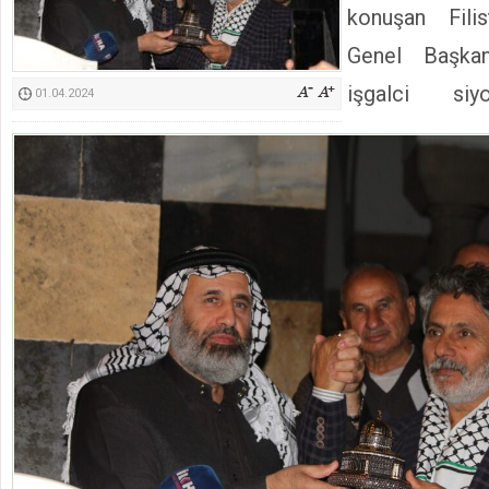
konuşan Filis
Kimyasallardan Koruma Derneği Başkanı Cennet Çelik
Genel Başkan
işgalci siyo
01.04.2024