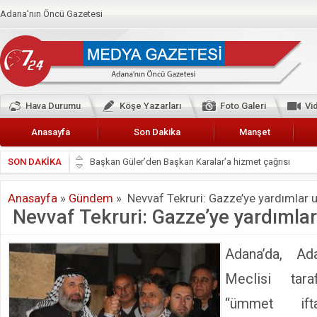
Adana'nın Öncü Gazetesi
Hava Durumu
Köşe Yazarları
Foto Galeri
Vi
Anasayfa
Son Dakika
Manşet
SON DAKİKA
Başkan Güler’den Başkan Karalar’a hizmet çağrısı
Lokantacılar ve Kebapçılar Esnaf Odası Başkanı Şefik A
Anasayfa
»
Gündem
»
Nevvaf Tekruri: Gazze’ye yardımlar u
Hak-İş Abdurrahman Yücel
Nevvaf Tekruri: Gazze’ye yardımlar
HDP İL BİNASININ ÖNÜNDE ANNELER TARİH YAZIYORL
CEYHAN TİCARET ODASI
Adana’da, Ada
Hainler emellerine asla erişemeyecekler
Meclisi tara
BÖLGEMİZ ÇUKUROVA’DA 2019 YILI PAMUK HASADIN
“ümmet ifta
İyi Parti Yüreğir İlçe Başkanı Enis Akyürek