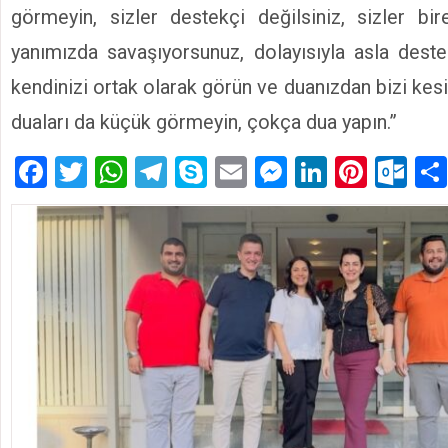
görmeyin, sizler destekçi değilsiniz, sizler bir
yanımızda savaşıyorsunuz, dolayısıyla asla deste
kendinizi ortak olarak görün ve duanızdan bizi kesi
duaları da küçük görmeyin, çokça dua yapın.”
Facebook
Twitter
WhatsApp
Telegram
Skype
Email
Messenger
LinkedIn
Pinte
Ou
EĞİTİM-BİR-SEN ADANA ŞUBESİ’NDEN KAHR