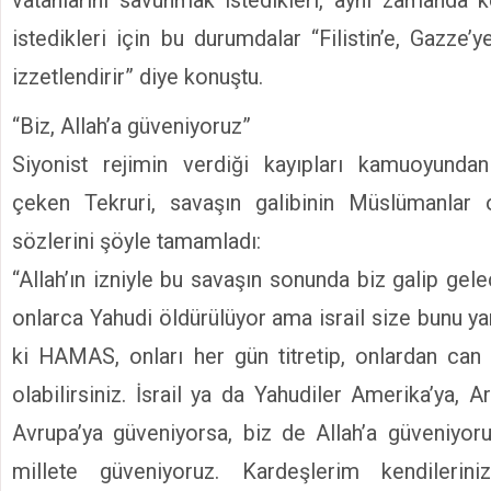
vatanlarını savunmak istedikleri, aynı zamanda 
istedikleri için bu durumdalar “Filistin’e, Gazze
izzetlendirir” diye konuştu.
“Biz, Allah’a güveniyoruz”
Siyonist rejimin verdiği kayıpları kamuoyundan
çeken Tekruri, savaşın galibinin Müslümanlar ol
sözlerini şöyle tamamladı:
“Allah’ın izniyle bu savaşın sonunda biz galip ge
onlarca Yahudi öldürülüyor ama israil size bunu y
ki HAMAS, onları her gün titretip, onlardan can
olabilirsiniz. İsrail ya da Yahudiler Amerika’ya, A
Avrupa’ya güveniyorsa, biz de Allah’a güveniyor
millete güveniyoruz. Kardeşlerim kendilerini