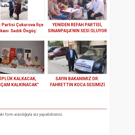
 Partisi Çukurova İlçe
YENİDEN REFAH PARTİSİ,
kanı Sadık Öngüç:
SİNANPAŞA’NIN SESİ OLUYOR
kurova’nın kalbinde
emşehrilerimizin
yanındayız”
ÖPLÜK KALKACAK,
SAYIN BAKANIMIZ DR.
IÇAM KALKINACAK”
FAHRETTİN KOCA SESİMİZİ
NE ZAMAN DUYACAKSINIZ?
form aracılığıyla siz yapabilirsiniz.