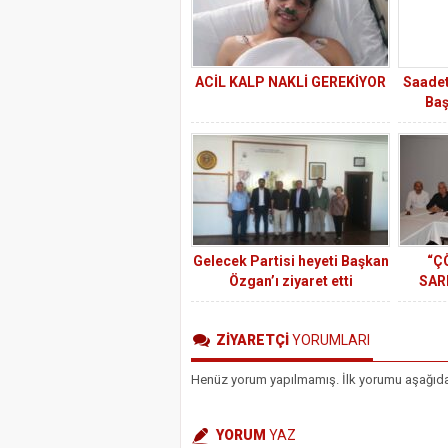
ACİL KALP NAKLİ GEREKİYOR
Saadet
Baş
“Çu
h
Gelecek Partisi heyeti Başkan
“Ç
Özgan’ı ziyaret etti
SAR
ZİYARETÇİ
YORUMLARI
Henüz yorum yapılmamış. İlk yorumu aşağıdaki 
YORUM
YAZ