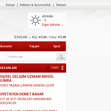
Künye
Reklam & Sponsorluk
İletişim
ADANA
, °C
Diğer Şehirler →
$ DOLAR →
Alış:
47,49
/ Satış:
47,68
Ekonomi
Yaşam
Spor
 YAZARLARI
TÜMÜ
KİŞİSEL GELİŞİM UZMANI BİRGÜL
SUMRA
KENDİ YAŞAM ÇARKINI KENDİN ÇEVİR
DİYETİSYEN DEMET BAHAR
SÜT VE SÜT ÜRÜNLERİ HAKKINDAKİ
GERÇEKLER