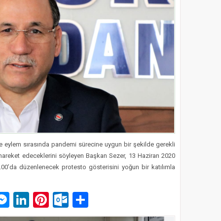
 ve eylem sırasında pandemi sürecine uygun bir şekilde gerekli
k hareket edeceklerini söyleyen Başkan Sezer, 13 Haziran 2020
0’da düzenlenecek protesto gösterisini yoğun bir katılımla
p
am
pe
mail
Messenger
LinkedIn
Pinterest
Outlook.com
Paylaş