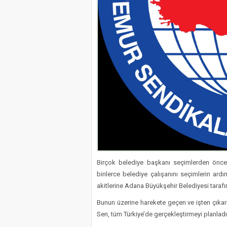
Birçok belediye başkanı seçimlerden önc
binlerce belediye çalışanını seçimlerin ar
akitlerine Adana Büyükşehir Belediyesi tarafı
Bunun üzerine harekete geçen ve işten çıkarı
Sen, tüm Türkiye’de gerçekleştirmeyi planlad