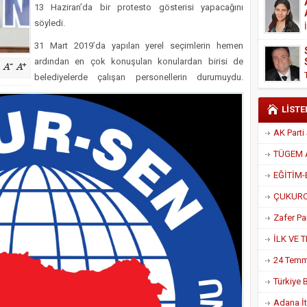
13 Haziran’da bir protesto gösterisi yapacağını
Derneği Başkanı Cennet Çelik
söyledi.
31 Mart 2019’da yapılan yerel seçimlerin hemen
ardından en çok konuşulan konulardan birisi de
belediyelerde çalışan personellerin durumuydu.
LİSTE
Adana İtf