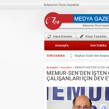
Adana'nın Öncü Gazetesi
Hava Durumu
Köşe Yazarları
Anasayfa
Son Dakika
SON DAKİKA
Başkan Güler’den Başkan
Lokantacılar ve Kebapçı
Anasayfa
»
Gündem
»
MEMUR-SEN’DEN İŞTEN ÇIK
Hak-İş Abdurrahman Yü
MEMUR-SEN’DEN İŞTEN 
ÇALIŞANLARI İÇİN DEV 
HDP İL BİNASININ ÖNÜ
CEYHAN TİCARET ODAS
Hainler emellerine asla 
BÖLGEMİZ ÇUKUROVA’D
İyi Parti Yüreğir İlçe Baş