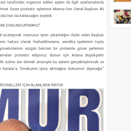
i tarafından organize edilen eylem ile ilgili açıklamalarda
hmet Sezer protesto eylemine Memur-Sen Genel Başkanı Ali
slu’nun da katılacağını söyledi.
ĞİNE DOKUNDURTMAYIZ”
8 sözleşmeli memurun işten çıkarıldığını ifade eden Başkan
inin haksız olarak feshedilmesine, sendika üyelerinin toplu
öneticilerinin sürgün benzeri bir yöntemle görev yerlerinin
ulamaları protesto ediyoruz. Bunun için Adana Büyükşehir
elik zulme dur demek amacıyla bu eylemi gerçekleştirecek ve
Karalar’a, ‘Emekçinin işine, ekmeğine dokunma’ diyeceğiz”
ERSONELLERİ İÇİN ALANLARA İNİYOR