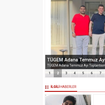
TÜGEM Adana Temmuz Ayı To
1
2
3
4
5
6
7
İLGİLİ
HABERLER