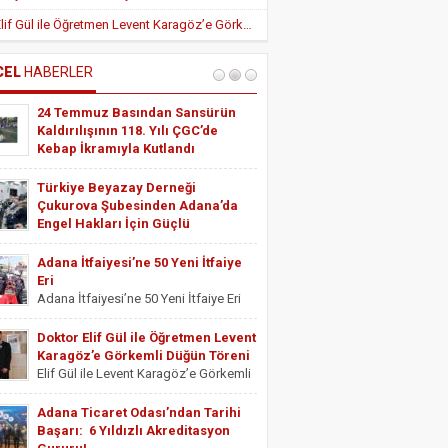
Yeni Teşvik Düzenlemesi ile Adana’da
Doktor Elif Gül ile Öğretmen Levent Karagöz’e Görkemli Düğün Töreni
Yatırımlara Uygulanan Vergisel Avantajlar
Arttırıldı
İÇ HASTALIKLARI UZMANI DR. YUSUF
SONAY
CEL
HABERLER
OBEZİTE: BİR BUZDAĞI
24 Temmuz Basından Sansürün
ESTETİSYEN ASİYE UYANIK
Kaldırılışının 118. Yılı ÇGC’de
Medikal Ayak Bakımı
Kebap İkramıyla Kutlandı
24 Temmuz Basından Sansürün
Kaldırılışının 118. Yılı ÇGC’de Kebap
Türkiye Beyazay Derneği
İkramıyla Kutlandı 24 Temmuz
Çukurova Şubesinden Adana’da
Basından Sansürün Kaldırılışının 118.
Engel Hakları İçin Güçlü
yıl dönümü dolayısıyla Çukurova
Farkındalık Konferansı
Gazeteciler Cemiyeti tarafından
Türkiye Beyazay Derneği Çukurova
Adana İtfaiyesi’ne 50 Yeni İtfaiye
düzenlenen etkinlikte gazeteciler bir
Şubesinden Adana’da Engel Hakları
Eri
araya geldi....
İçin Güçlü Farkındalık Konferansı
Adana İtfaiyesi’ne 50 Yeni İtfaiye Eri
Türkiye Beyazay Derneği Çukurova
Adana Büyükşehir Belediyesi İtfaiye
Şubesi tarafından düzenlenen
Daire Başkanlığı bünyesinde göreve
Doktor Elif Gül ile Öğretmen Levent
“Engellinin Engelli Haklarının Farkında
başlayacak 50 yeni itfaiye eri için
Karagöz’e Görkemli Düğün Töreni
mıyız? Hak Bilinci, Erişilebilirlik ve
yemin töreni düzenlendi. Törene
Elif Gül ile Levent Karagöz’e Görkemli
Toplumsal Farkındalık...
Adana Büyükşehir Belediyesi Başkan
Düğün Töreni Serbest Muhasebeci
Vekili...
Mali Müşavir ve Adana Serbest
Adana Ticaret Odası’ndan Tarihi
Muhasebeci Mali Müşavirler Odası
Başarı: 6 Yıldızlı Akreditasyon
Saymanı Yurdagül Gül ile iş ve mali