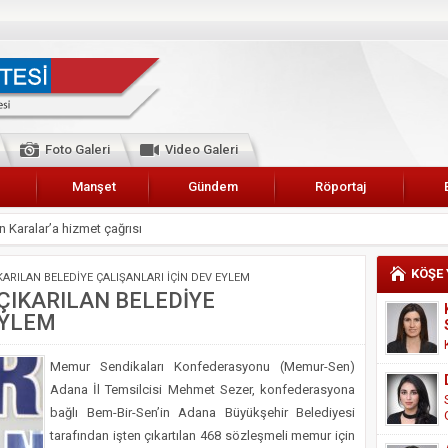
Foto Galeri
Video Galeri
Manşet
Gündem
Röportaj
 Karalar’a hizmet çağrısı
lar Esnaf Odası Başkanı Şefik Arslan
KÖŞE
ARILAN BELEDİYE ÇALIŞANLARI İÇİN DEV EYLEM
cel
ÇIKARILAN BELEDİYE
EYLEM
NDE ANNELER TARİH YAZIYORLAR
I
Memur Sendikaları Konfederasyonu (Memur-Sen)
erişemeyecekler
Adana İl Temsilcisi Mehmet Sezer, konfederasyona
A 2019 YILI PAMUK HASADINA BAŞLANDI
bağlı Bem-Bir-Sen’in Adana Büyükşehir Belediyesi
tarafından işten çıkartılan 468 sözleşmeli memur için
kanı Enis Akyürek