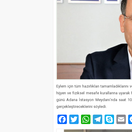
Eylem için tüm hazırlıkları tamamladıklarını
hijyen ve fiziksel mesafe kurallarına uyara
günü Adana İstasyon Meydanı’nda saat 10.0
gerçekleştireceklerini söyledi.
Facebook
Twitter
WhatsAp
Telegr
Sky
E