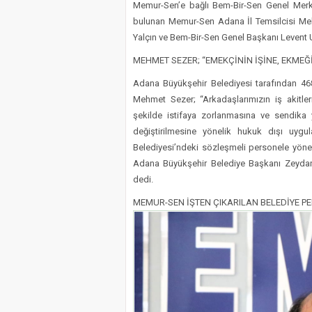
Memur-Sen’e bağlı Bem-Bir-Sen Genel Merkez
bulunan Memur-Sen Adana İl Temsilcisi Me
Yalçın ve Bem-Bir-Sen Genel Başkanı Levent U
MEHMET SEZER; “EMEKÇİNİN İŞİNE, EKME
Adana Büyükşehir Belediyesi tarafından 46
Mehmet Sezer; “Arkadaşlarımızın iş akitler
şekilde istifaya zorlanmasına ve sendika y
değiştirilmesine yönelik hukuk dışı uyg
Belediyesi’ndeki sözleşmeli personele yön
Adana Büyükşehir Belediye Başkanı Zeydan 
dedi.
MEMUR-SEN İŞTEN ÇIKARILAN BELEDİYE P