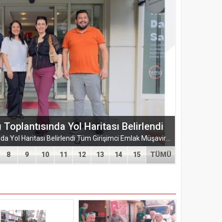
plantısında Yol Haritası Belirlendi
TÜGEM Adana Temmuz Ayı Toplantısında Yol Haritası Belirlendi Tüm Girişimci Emlak Müşavirleri Derneği (TÜGEM) Adana İl Temsilciliği, Temmuz Ayı Temsilcilik...
8
9
10
11
12
13
14
15
TÜMÜ