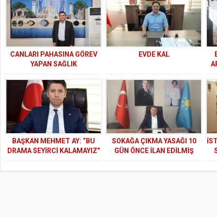
CANLARI PAHASINA GÖREV
EVDE KAL
YAPAN SAĞLIK
A
MENSUPLARININ HAKKINI
İ
YEMEYİN
BAŞKAN MEHMET AY: “BU
SOKAĞA ÇIKMA YASAĞI 10
İS
DRAMA SEYİRCİ KALAMAYIZ”
GÜN ÖNCE İLAN EDİLMİŞ
OLMALIYDI
ME