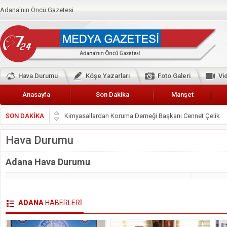
Adana'nın Öncü Gazetesi
Hava Durumu
Köşe Yazarları
Foto Galeri
Vi
Anasayfa
Son Dakika
Manşet
Kimyasallardan Koruma Derneği Başkanı Cennet Çelik
SON DAKİKA
Başkan Güler’den Başkan Karalar’a hizmet çağrısı
Lokantacılar ve Kebapçılar Esnaf Odası Başkanı Şefik A
Hava Durumu
Hak-İş Abdurrahman Yücel
Adana Hava Durumu
HDP İL BİNASININ ÖNÜNDE ANNELER TARİH YAZIYORL
CEYHAN TİCARET ODASI
Hainler emellerine asla erişemeyecekler
ADANA
HABERLERİ
BÖLGEMİZ ÇUKUROVA’DA 2019 YILI PAMUK HASADIN
İyi Parti Yüreğir İlçe Başkanı Enis Akyürek