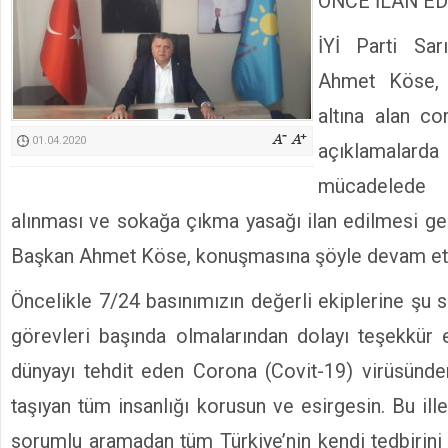
ÖNCE İLAN ED
Kimyasallardan Koruma Derneği Başkanı Cennet Çelik
İYİ Parti Sa
Ahmet
Kös
e,
altına alan cor
01.04.2020
açıklamalard
mücadelede 
alınması ve sokağa çıkma yasağı ilan edilmesi ge
Başkan
Ahmet
Kös
e
, konuşmasına şöyle devam ett
Öncelikle 7/24 basınımızın değerli ekiplerine şu sı
görevleri başında olmalarından dolayı teşekkür 
dünyayı tehdit eden Corona (Covit-19) virüsün
taşıyan tüm insanlığı korusun ve esirgesin. Bu ille
sorumlu aramadan tüm Türkiye’nin kendi tedbirini 