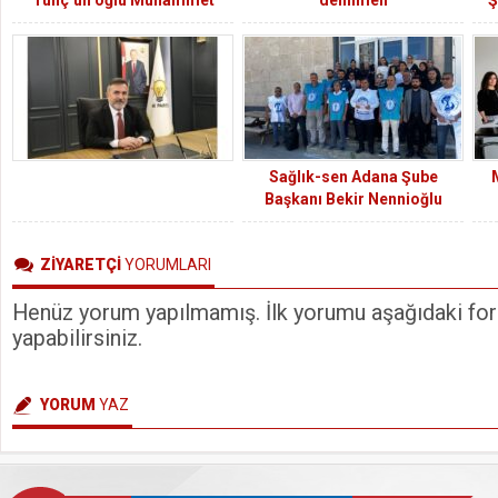
Selim erkekliğe ilk adımını
S
attı
Sağlık-sen Adana Şube
Başkanı Bekir Nennioğlu
Kozan’da ambulansa yapılan
saldırıyı kınadı
ZİYARETÇİ
YORUMLARI
Henüz yorum yapılmamış. İlk yorumu aşağıdaki form
yapabilirsiniz.
YORUM
YAZ