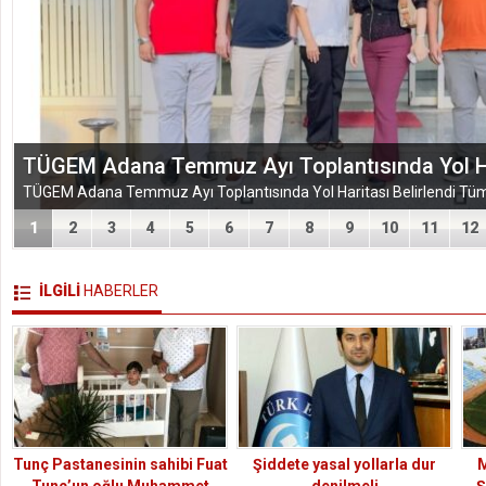
EĞİTİM-BİR-SEN ADANA ŞUBESİ’NDEN KAHR
VEFA VE DAYANIŞMA ÇIKARMASI
1
2
3
4
5
6
7
8
9
10
11
12
İLGİLİ
HABERLER
Tunç Pastanesinin sahibi Fuat
Şiddete yasal yollarla dur
Tunç’un oğlu Muhammet
denilmeli
Ş