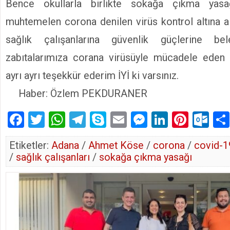
Bence okullarla birlikte sokağa çıkma yasa
muhtemelen corona denilen virüs kontrol altına a
sağlık çalışanlarına güvenlik güçlerine bele
zabıtalarımıza corana virüsüyle mücadele eden 
ayrı ayrı teşekkür ederim İYİ ki varsınız.
Haber: Özlem PEKDURANER
Facebook
Twitter
WhatsApp
Telegram
Skype
Email
Messenger
LinkedIn
Pinte
Ou
Etiketler:
Adana
/
Ahmet Köse
/
corona
/
covid-1
/
sağlık çalışanları
/
sokağa çıkma yasağı