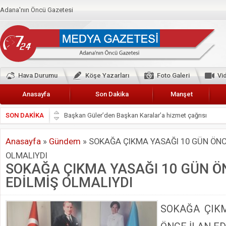
Adana'nın Öncü Gazetesi
Hava Durumu
Köşe Yazarları
Foto Galeri
Vi
Anasayfa
Son Dakika
Manşet
SON DAKİKA
Başkan Güler’den Başkan Karalar’a hizmet çağrısı
Lokantacılar ve Kebapçılar Esnaf Odası Başkanı Şefik A
Anasayfa
»
Gündem
»
SOKAĞA ÇIKMA YASAĞI 10 GÜN ÖNC
Hak-İş Abdurrahman Yücel
OLMALIYDI
HDP İL BİNASININ ÖNÜNDE ANNELER TARİH YAZIYORL
SOKAĞA ÇIKMA YASAĞI 10 GÜN Ö
CEYHAN TİCARET ODASI
EDİLMİŞ OLMALIYDI
Hainler emellerine asla erişemeyecekler
BÖLGEMİZ ÇUKUROVA’DA 2019 YILI PAMUK HASADIN
SOKAĞA ÇIKM
İyi Parti Yüreğir İlçe Başkanı Enis Akyürek