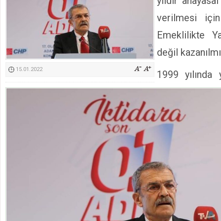
yıldır anayasal
Kimyasallardan Koruma Derneği Başkanı Cennet Çelik
verilmesi içi
Emeklilikte Ya
değil kazanılmış
15.01.2022
1999 yılında y