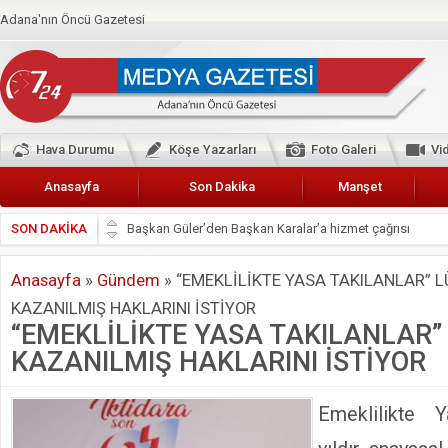
Adana'nın Öncü Gazetesi
Hava Durumu
Köşe Yazarları
Foto Galeri
Vi
Anasayfa
Son Dakika
Manşet
SON DAKİKA
Başkan Güler’den Başkan Karalar’a hizmet çağrısı
Lokantacılar ve Kebapçılar Esnaf Odası Başkanı Şefik A
Anasayfa
»
Gündem
»
“EMEKLİLİKTE YASA TAKILANLAR” L
Hak-İş Abdurrahman Yücel
KAZANILMIŞ HAKLARINI İSTİYOR
HDP İL BİNASININ ÖNÜNDE ANNELER TARİH YAZIYORL
“EMEKLİLİKTE YASA TAKILANLAR”
CEYHAN TİCARET ODASI
KAZANILMIŞ HAKLARINI İSTİYOR
Hainler emellerine asla erişemeyecekler
BÖLGEMİZ ÇUKUROVA’DA 2019 YILI PAMUK HASADIN
Emeklilikte Y
İyi Parti Yüreğir İlçe Başkanı Enis Akyürek