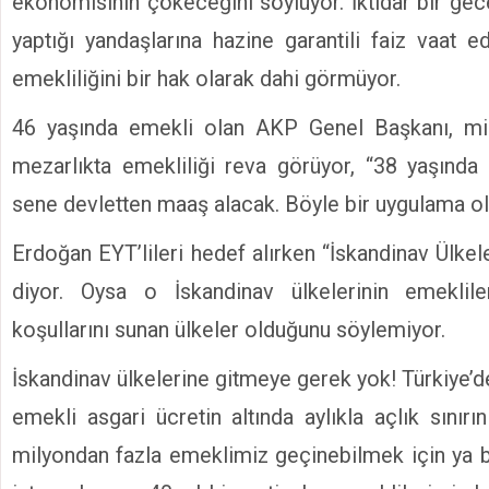
ekonomisinin çökeceğini söylüyor. İktidar bir gec
yaptığı yandaşlarına hazine garantili faiz vaat e
emekliliğini bir hak olarak dahi görmüyor.
46 yaşında emekli olan AKP Genel Başkanı, mi
mezarlıkta emekliliği reva görüyor, “38 yaşında
sene devletten maaş alacak. Böyle bir uygulama ol
Erdoğan EYT’lileri hedef alırken “İskandinav Ülkel
diyor. Oysa o İskandinav ülkelerinin emeklil
koşullarını sunan ülkeler olduğunu söylemiyor.
İskandinav ülkelerine gitmeye gerek yok! Türkiye’d
emekli asgari ücretin altında aylıkla açlık sınırın
milyondan fazla emeklimiz geçinebilmek için ya bi