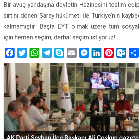
Bir avuç yandaşına devletin Hazinesini teslim edip
sırtını dönen Saray hükümeti ile Türkiye’nin kayb
kalmamıştır! Başta EYT olmak üzere tüm sosya
için hemen seçim, derhal seçim istiyoruz!
Facebook
Twitter
WhatsApp
Telegram
Skype
Email
Messenger
LinkedIn
Pinte
Ou