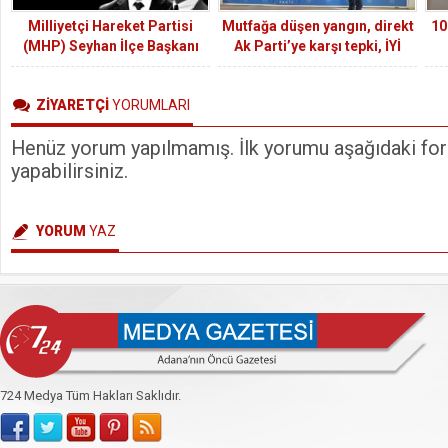
Milliyetçi Hareket Partisi
Mutfağa düşen yangın, direkt
10
(MHP) Seyhan İlçe Başkanı
Ak Parti’ye karşı tepki, İYİ
Hakan Yıldırım: Gazi Mustafa
Partiye karşı da teveccüh
Kemal Atatürk’ün manevi
oluşturdu
ZİYARETÇİ
YORUMLARI
hatırası önünde saygıyla
eğiliyoruz. “10 Kasım
Henüz yorum yapılmamış. İlk yorumu aşağıdaki form
Atatürk’ü Anma Günü”
dolayısıyla bir mesaj
yapabilirsiniz.
yayımladı.
YORUM
YAZ
724 Medya Tüm Hakları Saklıdır.