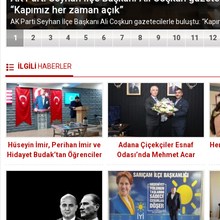
TÜGEM Adana Temmuz Ayı Toplantısında Yol Har
1
2
3
4
5
6
7
8
9
10
11
12
İLGİLİ
HABERLER
Hüseyin İmir, Perihan İmir ve
Adana Çiçekçiler Esnaf
He
Hidayet Budak’tan Öğrenciler
Odası’nda Mehmet Acar
ve Vatandaşlara Hatimli İftar
Yeniden Başkan Seçildi.
Sofrası