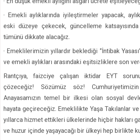
· En düşük emekli aylığını asgari ücrete eşitleyeceğ
· Emekli aylıklarında iyileştirmeler yapacak, ayl
eski düzeye çekecek, güncelleme katsayısında mi
tümünü dikkate alacağız.
· Emeklilerimizin yıllardır beklediği ‘’İntibak Yasası
ve emekli aylıkları arasındaki eşitsizliklere son ve
Rantçıya, faizciye çalışan iktidar EYT soru
çözeceğiz! Sözümüz söz! Cumhuriyetimizin i
Anayasamızın temel bir ilkesi olan sosyal devl
hayata geçireceğiz. Emeklilikte Yaşa Takılanlar v
yıllarca hizmet ettikleri ülkelerinde hiçbir hakları
ve huzur içinde yaşayacağı bir ülkeyi hep birlikte k