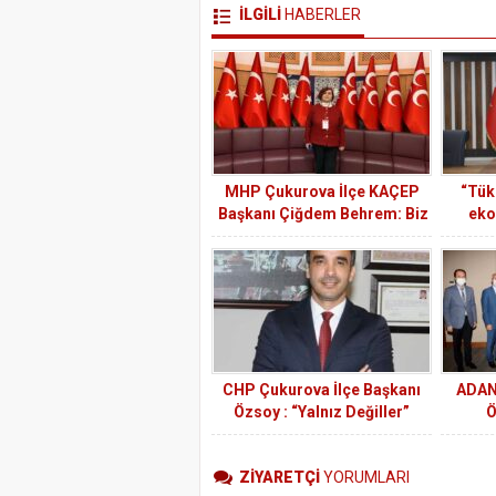
İLGİLİ
HABERLER
MHP Çukurova İlçe KAÇEP
“Tük
Başkanı Çiğdem Behrem: Biz
eko
kadınlar toplumun en etkili,
yönlendirici, birleştirici ve
koruyucu unsuruyuz
CHP Çukurova İlçe Başkanı
ADAN
Özsoy : “Yalnız Değiller”
Ö
ZİYARETÇİ
YORUMLARI