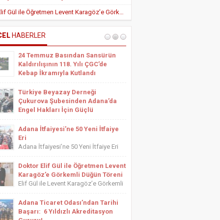
Yeni Teşvik Düzenlemesi ile Adana’da
Doktor Elif Gül ile Öğretmen Levent Karagöz’e Görkemli Düğün Töreni
Yatırımlara Uygulanan Vergisel Avantajlar
Arttırıldı
İÇ HASTALIKLARI UZMANI DR. YUSUF
SONAY
CEL
HABERLER
OBEZİTE: BİR BUZDAĞI
24 Temmuz Basından Sansürün
ESTETİSYEN ASİYE UYANIK
Kaldırılışının 118. Yılı ÇGC’de
Medikal Ayak Bakımı
Kebap İkramıyla Kutlandı
24 Temmuz Basından Sansürün
Kaldırılışının 118. Yılı ÇGC’de Kebap
Türkiye Beyazay Derneği
İkramıyla Kutlandı 24 Temmuz
Çukurova Şubesinden Adana’da
Basından Sansürün Kaldırılışının 118.
Engel Hakları İçin Güçlü
yıl dönümü dolayısıyla Çukurova
Farkındalık Konferansı
Gazeteciler Cemiyeti tarafından
Türkiye Beyazay Derneği Çukurova
Adana İtfaiyesi’ne 50 Yeni İtfaiye
düzenlenen etkinlikte gazeteciler bir
Şubesinden Adana’da Engel Hakları
Eri
araya geldi....
İçin Güçlü Farkındalık Konferansı
Adana İtfaiyesi’ne 50 Yeni İtfaiye Eri
Türkiye Beyazay Derneği Çukurova
Adana Büyükşehir Belediyesi İtfaiye
Şubesi tarafından düzenlenen
Daire Başkanlığı bünyesinde göreve
Doktor Elif Gül ile Öğretmen Levent
“Engellinin Engelli Haklarının Farkında
başlayacak 50 yeni itfaiye eri için
Karagöz’e Görkemli Düğün Töreni
mıyız? Hak Bilinci, Erişilebilirlik ve
yemin töreni düzenlendi. Törene
Elif Gül ile Levent Karagöz’e Görkemli
Toplumsal Farkındalık...
Adana Büyükşehir Belediyesi Başkan
Düğün Töreni Serbest Muhasebeci
Vekili...
Mali Müşavir ve Adana Serbest
Adana Ticaret Odası’ndan Tarihi
Muhasebeci Mali Müşavirler Odası
Başarı: 6 Yıldızlı Akreditasyon
Saymanı Yurdagül Gül ile iş ve mali