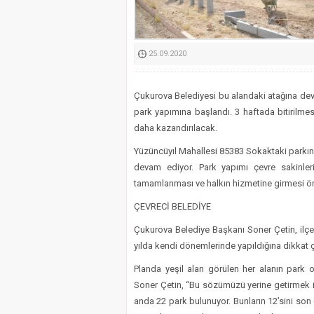
Kimyasallardan Koruma 
25.09.2020
Çukurova Belediyesi bu alandaki atağına dev
park yapımına başlandı. 3 haftada bitirilmes
daha kazandırılacak.
Yüzüncüyıl Mahallesi 85383 Sokaktaki parkın
devam ediyor. Park yapımı çevre sakinler
tamamlanması ve halkın hizmetine girmesi ö
ÇEVRECİ BELEDİYE
Çukurova Belediye Başkanı Soner Çetin, ilçe
yılda kendi dönemlerinde yapıldığına dikkat ç
Planda yeşil alan görülen her alanın park
Soner Çetin, “Bu sözümüzü yerine getirmek iç
anda 22 park bulunuyor. Bunların 12’sini son 