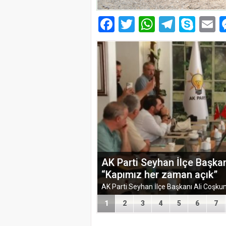
Facebook
Twitter
WhatsAp
Telegr
Sky
E
TÜGEM Adana Temmuz Ayı To
1
2
3
4
5
6
7