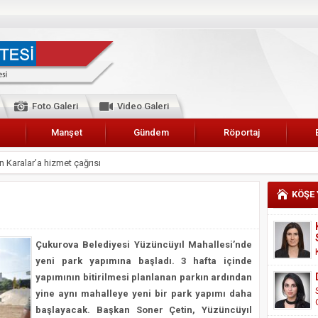
Foto Galeri
Video Galeri
Manşet
Gündem
Röportaj
 Karalar’a hizmet çağrısı
lar Esnaf Odası Başkanı Şefik Arslan
KÖŞE
cel
NDE ANNELER TARİH YAZIYORLAR
Çukurova Belediyesi Yüzüncüyıl Mahallesi’nde
I
yeni park yapımına başladı. 3 hafta içinde
erişemeyecekler
yapımının bitirilmesi planlanan parkın ardından
A 2019 YILI PAMUK HASADINA BAŞLANDI
yine aynı mahalleye yeni bir park yapımı daha
başlayacak. Başkan Soner Çetin, Yüzüncüyıl
kanı Enis Akyürek