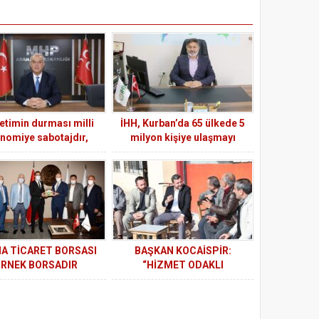
etimin durması milli
İHH, Kurban’da 65 ülkede 5
nomiye sabotajdır,
milyon kişiye ulaşmayı
darbedir!”
hedefliyor
A TİCARET BORSASI
BAŞKAN KOCAİSPİR:
RNEK BORSADIR
“HİZMET ODAKLI
ÇALIŞIYORUZ”