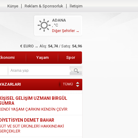
Künye
Reklam & Sponsorluk
İletişim
ADANA
, °C
Diğer Şehirler →
$ DOLAR →
Alış:
47,49
/ Satış:
47,68
Ekonomi
Yaşam
Spor
 YAZARLARI
TÜMÜ
KİŞİSEL GELİŞİM UZMANI BİRGÜL
SUMRA
KENDİ YAŞAM ÇARKINI KENDİN ÇEVİR
DİYETİSYEN DEMET BAHAR
SÜT VE SÜT ÜRÜNLERİ HAKKINDAKİ
GERÇEKLER