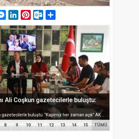
p
am
pe
mail
Messenger
LinkedIn
Pinterest
Outlook.com
Paylaş
plantısında Yol Haritası Belirlendi
TÜGEM Adana Temmuz Ayı Toplantısında Yol Haritası Belirlendi Tüm Girişimci Emlak Müşavirleri Derneği (TÜGEM) Adana İl Temsilciliği, Temmuz Ayı Temsilcilik...
8
9
10
11
12
13
14
15
TÜMÜ