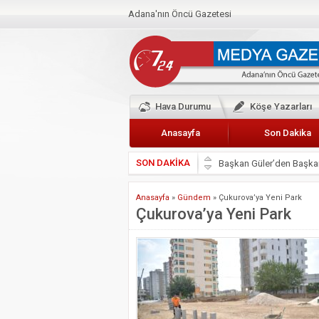
Adana'nın Öncü Gazetesi
Hava Durumu
Köşe Yazarları
Anasayfa
Son Dakika
SON DAKİKA
Başkan Güler’den Başkan
Lokantacılar ve Kebapçı
Anasayfa
»
Gündem
»
Çukurova’ya Yeni Park
Hak-İş Abdurrahman Yü
Çukurova’ya Yeni Park
HDP İL BİNASININ ÖNÜ
CEYHAN TİCARET ODAS
Hainler emellerine asla 
BÖLGEMİZ ÇUKUROVA’D
İyi Parti Yüreğir İlçe Baş