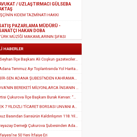
AVUKAT / UZLAŞTIRMACI GÜLSEBA
AKTAŞ
İŞÇİNİN KIDEM TAZMİNATI HAKKI
SATIŞ PAZARLAMA MÜDÜRÜ -
SANATÇI HAKAN DOBA
TÜRK MÜZİĞİ MAKAMLARININ ŞiFASI
EĞİTİMCİ - YAZAR HALİL KIRIK
Lİ HABERLER
EĞİTİM AMA NASIL ?
AK Parti Seyhan İlçe Başkanı Ali Coşkun gazetecilerle buluştu: “Kapımız her zaman açık”
KİŞİSEL GELİŞİM UZMANI - EĞİTİMCİ-
TÜGEM Adana Temmuz Ayı Toplantısında Yol Haritası Belirlendi
YAZAR - NİHAYET YILDIRIM
OKUL FOBİSİNİN NEDENLERİ
EĞİTİM-BİR-SEN ADANA ŞUBESİ’NDEN KAHRAMANMARAŞ’A VEFA VE DAYANIŞMA ÇIKARMASI
MALİ MÜŞAVİR - 7/24 MEDYA GAZETESİ
ÇUKUROVA’NIN BEREKETİ MİLYONLARCA İNSANIN SOFRASINA KATKI SAĞLIYOR
İMTİYAZ SAHİBİ ÖZLEM PEKDURANER
Zafer Partisi Çukurova İlçe Başkanı Burak Kervan: “Çukurova Adım Adım Zafer’e Yürüyor”
AVUKAT MERT ARIOĞLU: “İYİ NİYETLİ
VATANDAŞLARIN MAĞDURİYETİNİ
İLK VE TEK 7 YILDIZLI TİCARET BORSASI UNVANI ATB’NİN
GİDERECEK ÖNEMLİ BİR ADIM ATILIYOR.”
BÜROKRAT - ARAŞTIRMACI- YAZAR
HARUN DOĞAN
24 Temmuz Basından Sansürün Kaldırılışının 118. Yılı ÇGC’de Kebap İkramıyla Kutlandı
KELİMELER, MEDENİYETLERİ İNŞÂ EDEN YAPI
TAŞLARIDIR
Türkiye Beyazay Derneği Çukurova Şubesinden Adana’da Engel Hakları İçin Güçlü Farkındalık Konferansı
YEMİNLİ MALİ MÜŞAVİR - SORUMLU
aiyesi’ne 50 Yeni İtfaiye Eri
ORTAK BAŞDENETÇİ VAHİT MENTER