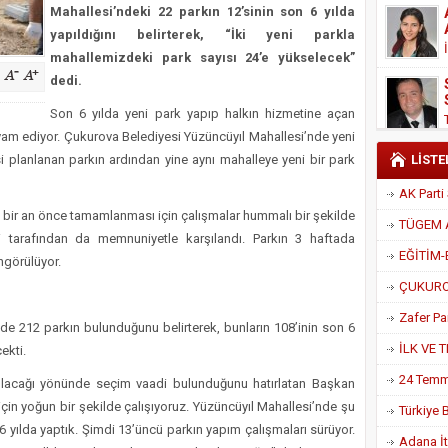
Mahallesi’ndeki 22 parkın 12’sinin son 6 yılda
Derneği Başkanı Cennet Çelik
yapıldığını belirterek, “İki yeni parkla
mahallemizdeki park sayısı 24’e yükselecek”
dedi.
Son 6 yılda yeni park yapıp halkın hizmetine açan
am ediyor. Çukurova Belediyesi Yüzüncüyıl Mahallesi’nde yeni
i planlanan parkın ardından yine aynı mahalleye yeni bir park
LİSTE
 bir an önce tamamlanması için çalışmalar hummalı bir şekilde
i tarafından da memnuniyetle karşılandı. Parkın 3 haftada
ngörülüyor.
de 212 parkın bulunduğunu belirterek, bunların 108’inin son 6
ekti.
 olacağı yönünde seçim vaadi bulunduğunu hatırlatan Başkan
in yoğun bir şekilde çalışıyoruz. Yüzüncüyıl Mahallesi’nde şu
6 yılda yaptık. Şimdi 13’üncü parkın yapım çalışmaları sürüyor.
Adana İtf