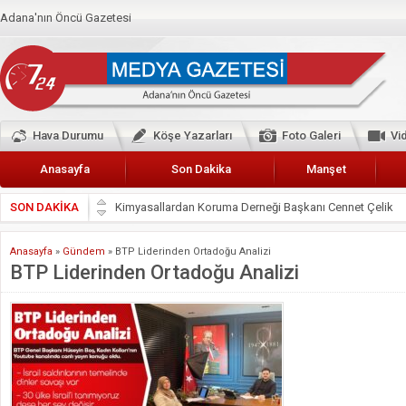
Adana'nın Öncü Gazetesi
Hava Durumu
Köşe Yazarları
Foto Galeri
Vi
Anasayfa
Son Dakika
Manşet
Kimyasallardan Koruma Derneği Başkanı Cennet Çelik
SON DAKİKA
Başkan Güler’den Başkan Karalar’a hizmet çağrısı
Anasayfa
»
Gündem
»
BTP Liderinden Ortadoğu Analizi
Lokantacılar ve Kebapçılar Esnaf Odası Başkanı Şefik A
BTP Liderinden Ortadoğu Analizi
Hak-İş Abdurrahman Yücel
HDP İL BİNASININ ÖNÜNDE ANNELER TARİH YAZIYORL
CEYHAN TİCARET ODASI
Hainler emellerine asla erişemeyecekler
BÖLGEMİZ ÇUKUROVA’DA 2019 YILI PAMUK HASADIN