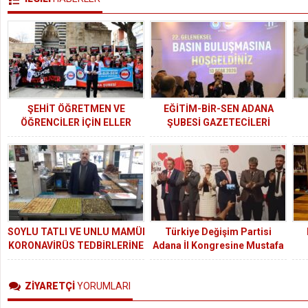
ŞEHİT ÖĞRETMEN VE
EĞİTİM-BİR-SEN ADANA
ÖĞRENCİLER İÇİN ELLER
ŞUBESİ GAZETECİLERİ
SEMAYA YÜKSELDİ
UNUTMADI
SOYLU TATLI VE UNLU MAMÜLLERİ
Türkiye Değişim Partisi
KORONAVİRÜS TEDBİRLERİNE
Adana İl Kongresine Mustafa
UYGUN OLARAK HİZMET
Sarıgül’ün Konuşması Damga
VERMEYE DEVAM EDİYOR
Vurdu
ZİYARETÇİ
YORUMLARI