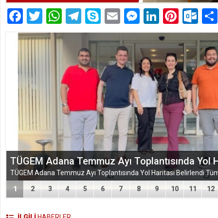
Facebook
Twitter
WhatsApp
Telegram
Skype
Email
Messenger
LinkedIn
Pinte
Ou
TÜGEM Adana Temmuz Ayı Toplantısında Yol Har
1
2
3
4
5
6
7
8
9
10
11
12
İLGİLİ
HABERLER