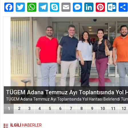
Facebook
Twitter
WhatsApp
Telegram
Skype
Email
Messenger
LinkedIn
Pinte
Ou
EĞİTİM-BİR-SEN ADANA ŞUBESİ’NDEN KAHR
VEFA VE DAYANIŞMA ÇIKARMASI
1
2
3
4
5
6
7
8
9
10
11
12
İLGİLİ
HABERLER