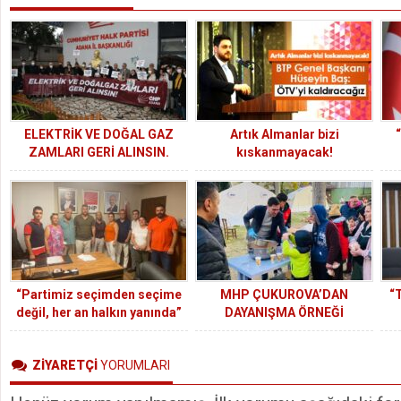
ELEKTRİK VE DOĞAL GAZ
Artık Almanlar bizi
“
ZAMLARI GERİ ALINSIN.
kıskanmayacak!
“Partimiz seçimden seçime
MHP ÇUKUROVA’DAN
“T
değil, her an halkın yanında”
DAYANIŞMA ÖRNEĞİ
ZİYARETÇİ
YORUMLARI