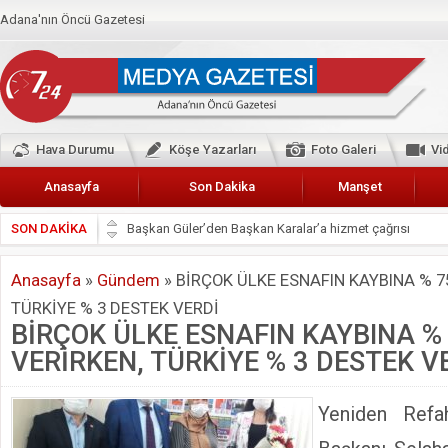
Adana'nın Öncü Gazetesi
Hava Durumu
Köşe Yazarları
Foto Galeri
Vi
Anasayfa
Son Dakika
Manşet
SON DAKİKA
Başkan Güler’den Başkan Karalar’a hizmet çağrısı
Lokantacılar ve Kebapçılar Esnaf Odası Başkanı Şefik A
Anasayfa
»
Gündem
»
BİRÇOK ÜLKE ESNAFIN KAYBINA % 7
Hak-İş Abdurrahman Yücel
TÜRKİYE % 3 DESTEK VERDİ
HDP İL BİNASININ ÖNÜNDE ANNELER TARİH YAZIYORL
BİRÇOK ÜLKE ESNAFIN KAYBINA %
CEYHAN TİCARET ODASI
VERİRKEN, TÜRKİYE % 3 DESTEK V
Hainler emellerine asla erişemeyecekler
BÖLGEMİZ ÇUKUROVA’DA 2019 YILI PAMUK HASADIN
Yeniden Refa
İyi Parti Yüreğir İlçe Başkanı Enis Akyürek