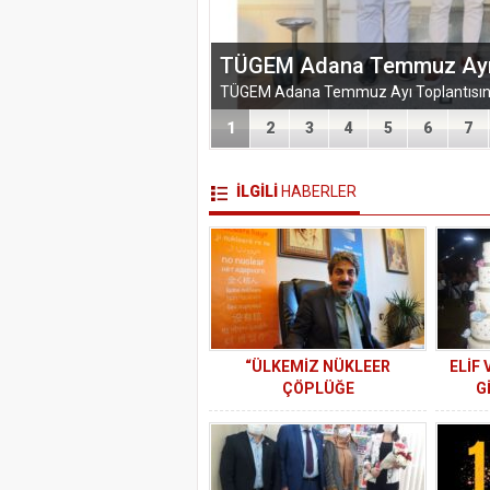
EĞİTİM-BİR-SEN ADANA 
VEFA VE DAYANIŞMA ÇIK
1
2
3
4
5
6
7
İLGİLİ
HABERLER
“ÜLKEMİZ NÜKLEER
ELİF
ÇÖPLÜĞE
G
DÖNÜŞTÜRÜLMESİN”