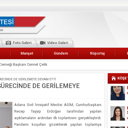
Foto Galeri
Video Galeri
Manşet
Gündem
Röportaj
 Karalar’a hizmet çağrısı
lar Esnaf Odası Başkanı Şefik Arslan
KÖŞE
RECİNDE DE GERİLEMEYE DEVAM ETTİ
cel
SÜRECİNDE DE GERİLEMEYE
NDE ANNELER TARİH YAZIYORLAR
I
Adana Sivil İnisiyatif Meclisi ASİM, Cumhurbaşkanı
erişemeyecekler
Recep Tayyip Erdoğan tarafından yapılan
A 2019 YILI PAMUK HASADINA BAŞLANDI
açıklamaların ardından ilk toplantısını gerçekleştirdi.
Pandemi koşulları gözetilerek yapılan toplantıya
kanı Enis Akyürek