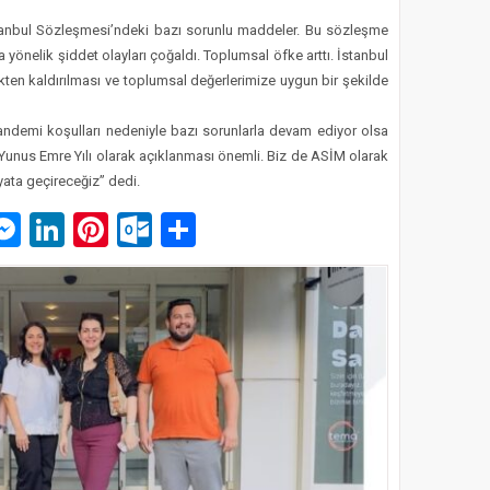
stanbul Sözleşmesi’ndeki bazı sorunlu maddeler. Bu sözleşme
a yönelik şiddet olayları çoğaldı. Toplumsal öfke arttı. İstanbul
ten kaldırılması ve toplumsal değerlerimize uygun bir şekilde
andemi koşulları nedeniyle bazı sorunlarla devam ediyor olsa
e Yunus Emre Yılı olarak açıklanması önemli. Biz de ASİM olarak
ayata geçireceğiz” dedi.
p
am
pe
mail
Messenger
LinkedIn
Pinterest
Outlook.com
Paylaş