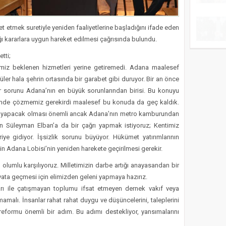
et etmek suretiyle yeniden faaliyetlerine başladığını ifade eden
ığı kararlara uygun hareket edilmesi çağrısında bulundu.
tti;
miz beklenen hizmetleri yerine getiremedi. Adana maalesef
ler hala şehrin ortasında bir garabet gibi duruyor. Bir an önce
imar sorunu Adana’nın en büyük sorunlarından birisi. Bu konuyu
emde çözmemiz gerekirdi maalesef bu konuda da geç kaldık.
ü yapacak olması önemli ancak Adana’nın metro kamburundan
ın Süleyman Elban’a da bir çağrı yapmak istiyoruz; Kentimiz
 gidiyor. İşsizlik sorunu büyüyor. Hükümet yatırımlarının
çin Adana Lobisi’nin yeniden harekete geçirilmesi gerekir.
lumlu karşılıyoruz. Milletimizin darbe artığı anayasandan bir
ayata geçmesi için elimizden geleni yapmaya hazırız.
rı ile çatışmayan toplumu ifsat etmeyen dernek vakıf veya
amalı. İnsanlar rahat rahat duygu ve düşüncelerini, taleplerini
reformu önemli bir adım. Bu adımı destekliyor, yansımalarını