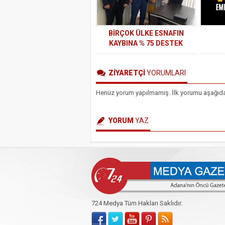
BİRÇOK ÜLKE ESNAFIN
KAYBINA % 75 DESTEK
VERİRKEN, TÜRKİYE % 3
DESTEK VERDİ
ZİYARETÇİ
YORUMLARI
Henüz yorum yapılmamış. İlk yorumu aşağıdaki 
YORUM
YAZ
724 Medya Tüm Hakları Saklıdır.