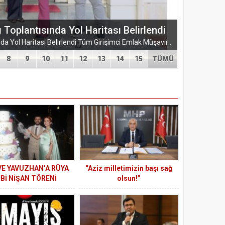
ŞUBESİ’NDEN KAHRAMANMARAŞ’A
ARMASI
EĞİTİM-BİR-SEN ADANA ŞUBESİ’NDEN KAHRAMANMARAŞ’A VEFA VE DAYANIŞMA ÇIKARMASI Eğitim-Bir-Sen Adana Şubesi, Kahramanmaraş’ta anlamlı temaslarda bulundu. Adana heyeti; sendikal dayanışmayı güçlendirmek...
8
9
10
11
12
13
14
15
TÜMÜ
 VE YAVUZHAN’A RÜYA
“Aziz milletimizin başı sağ
İBİ NİŞAN TÖRENİ
olsun!”