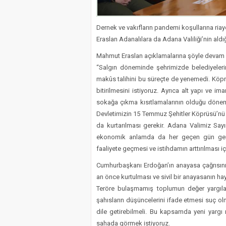
Dernek ve vakıfların pandemi koşullarına riay
Eraslan Adanalılara da Adana Valiliği’nin ald
Mahmut Eraslan açıklamalarına şöyle devam e
“Salgın döneminde şehrimizde belediyeleri
makûs talihini bu süreçte de yenemedi. Köprü
bitirilmesini istiyoruz. Ayrıca alt yapı ve 
sokağa çıkma kısıtlamalarının olduğu dön
Devletimizin 15 Temmuz Şehitler Köprüsü’n
da kurtarılması gerekir. Adana Valimiz Say
ekonomik anlamda da her geçen gün geriye
faaliyete geçmesi ve istihdamın arttırılması i
Cumhurbaşkanı Erdoğan’ın anayasa çağrısını o
an önce kurtulması ve sivil bir anayasanın h
Teröre bulaşmamış toplumun değer yargıla
şahısların düşüncelerini ifade etmesi suç olm
dile getirebilmeli. Bu kapsamda yeni yargı 
sahada görmek istiyoruz.