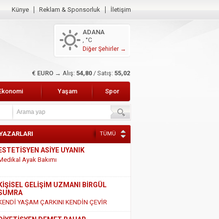
Künye
Reklam & Sponsorluk
İletişim
ADANA
, °C
Diğer Şehirler →
$ DOLAR →
Alış:
47,47
/ Satış:
47,66
Ekonomi
Yaşam
Spor
 YAZARLARI
TÜMÜ
KİŞİSEL GELİŞİM UZMANI BİRGÜL
SUMRA
KENDİ YAŞAM ÇARKINI KENDİN ÇEVİR
DİYETİSYEN DEMET BAHAR
SÜT VE SÜT ÜRÜNLERİ HAKKINDAKİ
GERÇEKLER