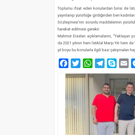
Toplumu ifsat eden konulardan birisi de İ
yayınlanıp yürürlüğe girdiğinden beri kadınlar
Sözleşmesi’nin sorunlu maddelerinin yürürlük
hareket edilmesi gerekir.
Mahmut Eraslan açıklamalarını, “Yaklaşan p
da 2021 yılının hem İstiklal Marşı Yılı hem d
yıl boyu bu konularla ilgili bazı çalışmaları h
Facebook
Twitter
WhatsAp
Telegr
Sky
E