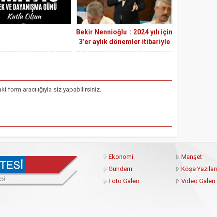
Bekir Nennioğlu : 2024 yılı için
3’er aylık dönemler itibariyle
refah payı dahil, birinci üç
ayda %35 artış istiyoruz.
form aracılığıyla siz yapabilirsiniz.
Ekonomi
Manşet
Gündem
Köşe Yazıları
Foto Galeri
Video Galeri