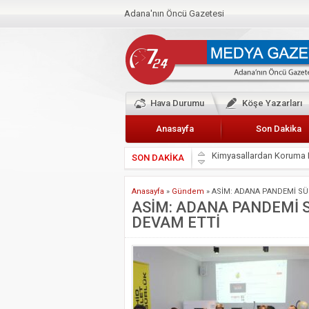
Adana'nın Öncü Gazetesi
Hava Durumu
Köşe Yazarları
Anasayfa
Son Dakika
SON DAKİKA
Başkan Güler’den Başkan
Lokantacılar ve Kebapçı
Anasayfa
»
Gündem
»
ASİM: ADANA PANDEMİ SÜ
Hak-İş Abdurrahman Yü
ASİM: ADANA PANDEMİ 
DEVAM ETTİ
HDP İL BİNASININ ÖNÜ
CEYHAN TİCARET ODAS
Hainler emellerine asla 
BÖLGEMİZ ÇUKUROVA’D
İyi Parti Yüreğir İlçe Baş