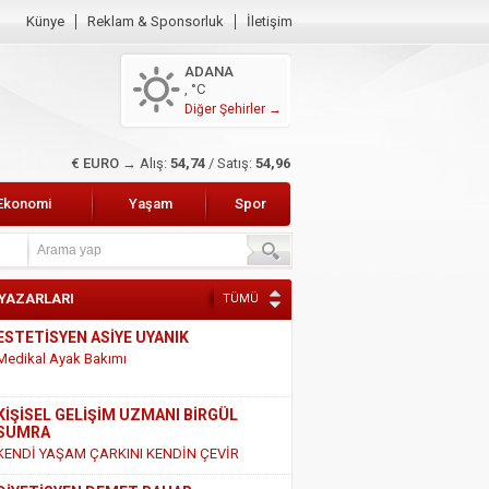
Künye
Reklam & Sponsorluk
İletişim
ADANA
, °C
Diğer Şehirler →
€ EURO →
Alış:
54,74
/ Satış:
54,96
Ekonomi
Yaşam
Spor
 YAZARLARI
TÜMÜ
KİŞİSEL GELİŞİM UZMANI BİRGÜL
SUMRA
KENDİ YAŞAM ÇARKINI KENDİN ÇEVİR
DİYETİSYEN DEMET BAHAR
SÜT VE SÜT ÜRÜNLERİ HAKKINDAKİ
GERÇEKLER