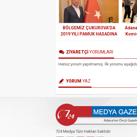
BÖLGEMİZ ÇUKUROVA’DA
Adana
2019 YILI PAMUK HASADINA
Komis
BAŞLANDI
Renkl
ZİYARETÇİ
YORUMLARI
Henüz yorum yapılmamış. İlk yorumu aşağıdaki 
YORUM
YAZ
724 Medya Tüm Hakları Saklıdır.