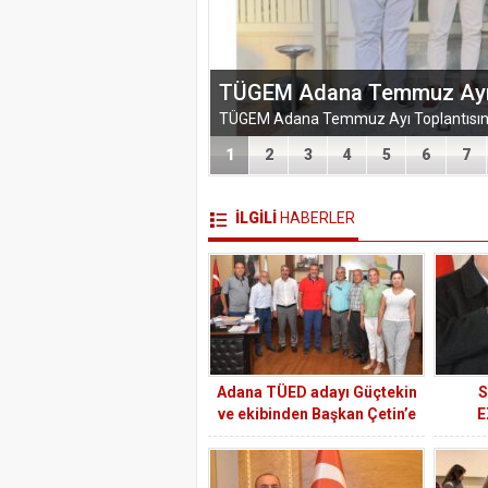
TÜGEM Adana Temmuz Ayı To
1
2
3
4
5
6
7
İLGİLİ
HABERLER
Adana TÜED adayı Güçtekin
S
ve ekibinden Başkan Çetin’e
E
ziyaret