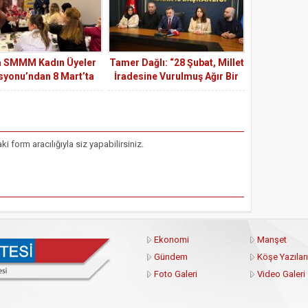
 SMMM Kadın Üyeler
Tamer Dağlı: “28 Şubat, Millet
yonu’ndan 8 Mart’ta
İradesine Vurulmuş Ağır Bir
i ve Anlamlı Etkinlik
Darbedir”
form aracılığıyla siz yapabilirsiniz.
Ekonomi
Manşet
Gündem
Köşe Yazıları
Foto Galeri
Video Galeri