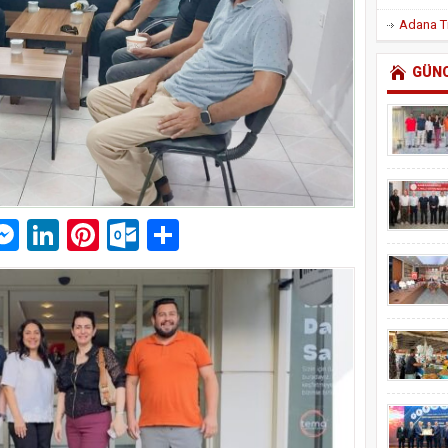
GÜN
p
am
pe
mail
Messenger
LinkedIn
Pinterest
Outlook.com
Paylaş