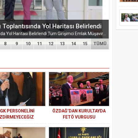
plantısında Yol Haritası Belirlendi
TÜGEM Adana Temmuz Ayı Toplantısında Yol Haritası Belirlendi Tüm Girişimci Emlak Müşavirleri Derneği (TÜGEM) Adana İl Temsilciliği, Temmuz Ayı Temsilcilik...
8
9
10
11
12
13
14
15
TÜMÜ
GK PERSONELİNİ
ÖZDAĞ’DAN KURULTAYDA
ZDİRMEYECEĞİZ
FETÖ VURGUSU