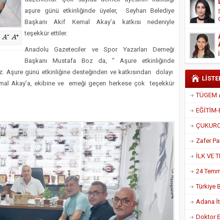
Derneği Başkanı Cennet Çelik
aşure günü etkinliğinde üyeler, Seyhan Belediye
Başkanı Akif Kemal Akay’a katkısı nedeniyle
teşekkür ettiler.
Anadolu Gazeteciler ve Spor Yazarları Derneği
Başkanı Mustafa Boz da, “ Aşure etkinliğinde
yiz. Aşure günü etkinliğine desteğinden ve katkısından dolayı
LİSTE
emal Akay’a, ekibine ve emeği geçen herkese çok teşekkür
Adana İtf