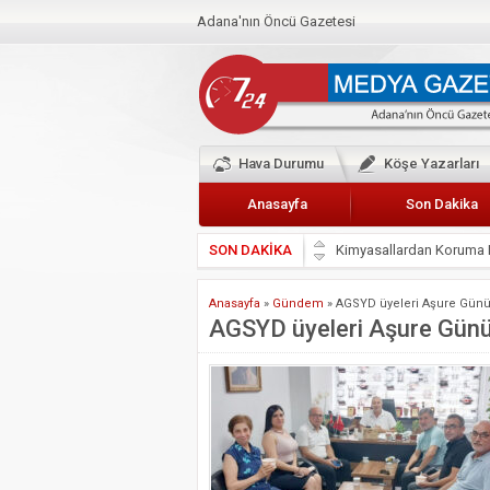
Adana'nın Öncü Gazetesi
Hava Durumu
Köşe Yazarları
Anasayfa
Son Dakika
SON DAKİKA
Başkan Güler’den Başkan
Lokantacılar ve Kebapçı
Anasayfa
»
Gündem
»
AGSYD üyeleri Aşure Günü e
Hak-İş Abdurrahman Yü
AGSYD üyeleri Aşure Günü e
HDP İL BİNASININ ÖNÜ
CEYHAN TİCARET ODAS
Hainler emellerine asla 
BÖLGEMİZ ÇUKUROVA’D
İyi Parti Yüreğir İlçe Baş