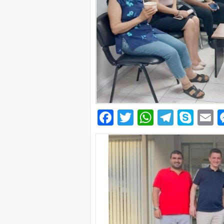
Facebook
Twitter
WhatsAp
Telegr
Sky
E