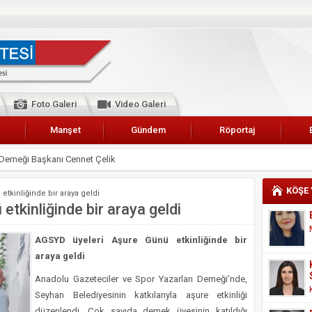
Foto Galeri
Video Galeri
Manşet
Gündem
Röportaj
 Karalar’a hizmet çağrısı
lar Esnaf Odası Başkanı Şefik Arslan
KÖŞE
tkinliğinde bir araya geldi
cel
tkinliğinde bir araya geldi
NDE ANNELER TARİH YAZIYORLAR
AGSYD üyeleri Aşure Günü etkinliğinde bir
I
araya geldi
erişemeyecekler
Anadolu Gazeteciler ve Spor Yazarları Derneği’nde,
A 2019 YILI PAMUK HASADINA BAŞLANDI
Seyhan Belediyesinin katkılarıyla aşure etkinliği
kanı Enis Akyürek
düzenlendi. Çok sayıda dernek üyesinin katıldığı