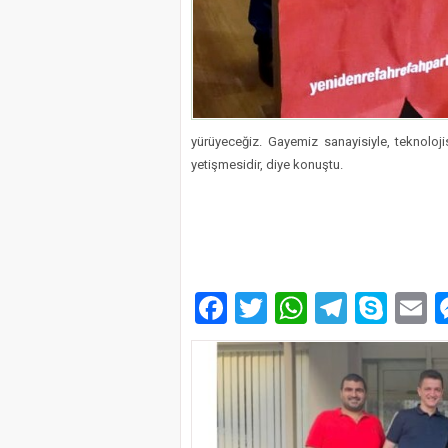
yürüyeceğiz. Gayemiz sanayisiyle, teknolojis
yetişmesidir, diye konuştu.
Facebook
Twitter
WhatsAp
Telegr
Sky
E