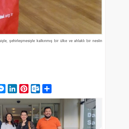
iyle, şehirleşmesiyle kalkınmış bir ülke ve ahlaklı bir neslin
p
am
pe
mail
Messenger
LinkedIn
Pinterest
Outlook.com
Paylaş