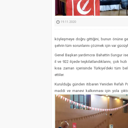
Kimyasallardan Koruma 
19.11.2020
köyleşmeye doğru gittiğini, bunun önüne geçm
şehrin tüm sorunlarını çözmek için var gücüyle 
Genel Başkan yardımcısı Bahattin Sungur ise,
il ve 922 ilçede teşkilatlandıklarını, çok hızl
kısa zaman içerisinde Türkiye’deki tüm beld
ettiler.
Kurulduğu günden itibaren Yeniden Refah Par
maddi ve manevi kalkınması için yola çıkt