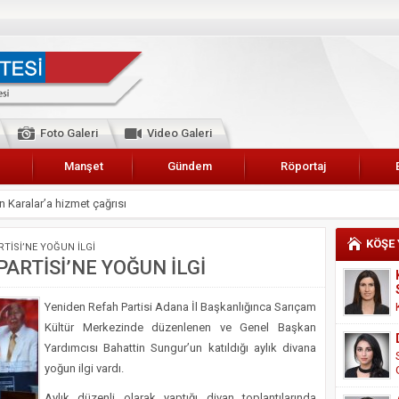
Foto Galeri
Video Galeri
Manşet
Gündem
Röportaj
 Karalar’a hizmet çağrısı
lar Esnaf Odası Başkanı Şefik Arslan
KÖŞE
TİSİ’NE YOĞUN İLGİ
cel
ARTİSİ’NE YOĞUN İLGİ
NDE ANNELER TARİH YAZIYORLAR
Yeniden Refah Partisi Adana İl Başkanlığınca Sarıçam
I
Kültür Merkezinde düzenlenen ve Genel Başkan
erişemeyecekler
Yardımcısı Bahattin Sungur’un katıldığı aylık divana
A 2019 YILI PAMUK HASADINA BAŞLANDI
yoğun ilgi vardı.
kanı Enis Akyürek
Aylık düzenli olarak yaptığı divan toplantılarında