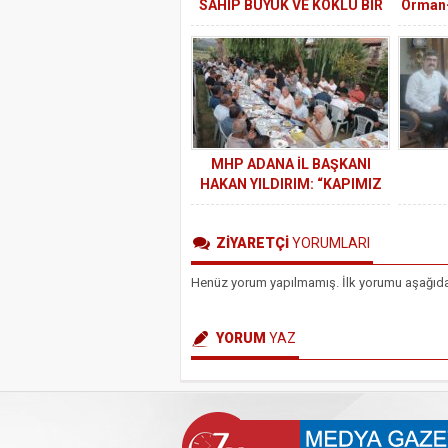
SAHİP BÜYÜK VE KÖKLÜ BİR
Orman
KURUMUZ
Şube B
MHP ADANA İL BAŞKANI
HAKAN YILDIRIM: “KAPIMIZ
DA GÖNLÜMÜZ DE
HEMŞEHRİLERİMİZE SONUNA
ZİYARETÇİ
YORUMLARI
KADAR AÇIKTIR”
Henüz yorum yapılmamış. İlk yorumu aşağıdaki 
YORUM
YAZ