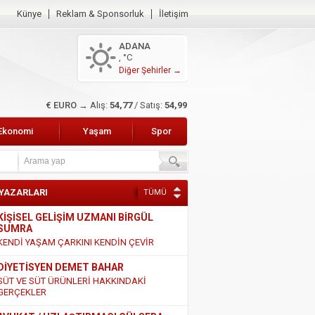
Künye
Reklam & Sponsorluk
İletişim
ADANA
, °C
Diğer Şehirler →
$ DOLAR →
Alış:
47,45
/ Satış:
47,65
Ekonomi
Yaşam
Spor
 YAZARLARI
TÜMÜ
KİŞİSEL GELİŞİM UZMANI BİRGÜL
SUMRA
KENDİ YAŞAM ÇARKINI KENDİN ÇEVİR
DİYETİSYEN DEMET BAHAR
SÜT VE SÜT ÜRÜNLERİ HAKKINDAKİ
GERÇEKLER