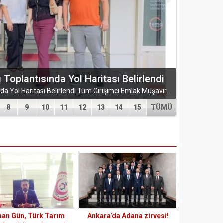
ŞUBESİ’NDEN KAHRAMANMARAŞ’A
ARMASI
EĞİTİM-BİR-SEN ADANA ŞUBESİ’NDEN KAHRAMANMARAŞ’A VEFA VE DAYANIŞMA ÇIKARMASI Eğitim-Bir-Sen Adana Şubesi, Kahramanmaraş’ta anlamlı temaslarda bulundu. Adana heyeti; sendikal dayanışmayı güçlendirmek...
8
9
10
11
12
13
14
15
TÜMÜ
an Gün, Türk Tarım
Ankara’da Adana zirvesi!