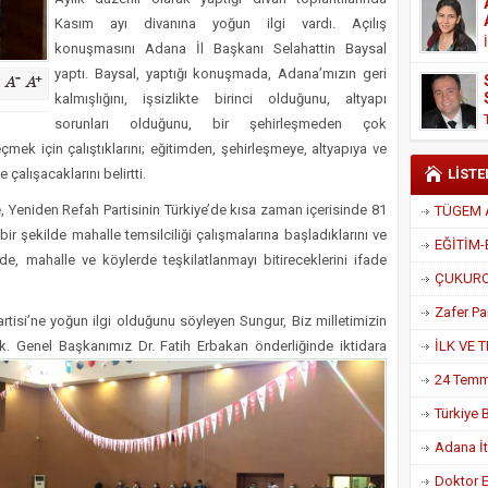
Derneği Başkanı Cennet Çelik
Kasım ayı divanına yoğun ilgi vardı. Açılış
konuşmasını Adana İl Başkanı Selahattin Baysal
yaptı. Baysal, yaptığı konuşmada, Adana’mızın geri
kalmışlığını, işsizlikte birinci olduğunu, altyapı
sorunları olduğunu, bir şehirleşmeden çok
ek için çalıştıklarını; eğitimden, şehirleşmeye, altyapıya ve
çalışacaklarını belirtti.
LİSTE
 Yeniden Refah Partisinin Türkiye’de kısa zaman içerisinde 81
ı bir şekilde mahalle temsilciliği çalışmalarına başladıklarını ve
e, mahalle ve köylerde teşkilatlanmayı bitireceklerini ifade
tisi’ne yoğun ilgi olduğunu söyleyen Sungur, Biz milletimizin
ık. Genel Başkanımız Dr. Fatih Erbakan
önderliğinde iktidara
Adana İtf