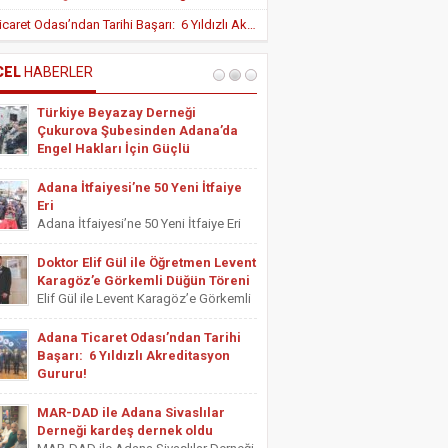
Yeni Teşvik Düzenlemesi ile Adana’da
Adana Ticaret Odası’ndan Tarihi Başarı: 6 Yıldızlı Akreditasyon Gururu!
Yatırımlara Uygulanan Vergisel Avantajlar
Arttırıldı
İÇ HASTALIKLARI UZMANI DR. YUSUF
SONAY
CEL
HABERLER
OBEZİTE: BİR BUZDAĞI
Türkiye Beyazay Derneği
ESTETİSYEN ASİYE UYANIK
Çukurova Şubesinden Adana’da
Medikal Ayak Bakımı
Engel Hakları İçin Güçlü
Farkındalık Konferansı
Türkiye Beyazay Derneği Çukurova
Adana İtfaiyesi’ne 50 Yeni İtfaiye
Şubesinden Adana’da Engel Hakları
Eri
İçin Güçlü Farkındalık Konferansı
Adana İtfaiyesi’ne 50 Yeni İtfaiye Eri
Türkiye Beyazay Derneği Çukurova
Adana Büyükşehir Belediyesi İtfaiye
Şubesi tarafından düzenlenen
Daire Başkanlığı bünyesinde göreve
Doktor Elif Gül ile Öğretmen Levent
“Engellinin Engelli Haklarının Farkında
başlayacak 50 yeni itfaiye eri için
Karagöz’e Görkemli Düğün Töreni
mıyız? Hak Bilinci, Erişilebilirlik ve
yemin töreni düzenlendi. Törene
Elif Gül ile Levent Karagöz’e Görkemli
Toplumsal Farkındalık...
Adana Büyükşehir Belediyesi Başkan
Düğün Töreni Serbest Muhasebeci
Vekili...
Mali Müşavir ve Adana Serbest
Adana Ticaret Odası’ndan Tarihi
Muhasebeci Mali Müşavirler Odası
Başarı: 6 Yıldızlı Akreditasyon
Saymanı Yurdagül Gül ile iş ve mali
Gururu!
müşavirlik camiasının yakından
Adana Ticaret Odası’ndan Tarihi
tanıdığı...
Başarı: 6 Yıldızlı Akreditasyon Gururu!
MAR-DAD ile Adana Sivaslılar
‎ADANA Ticaret Odası (ATO), üyelerine
Derneği kardeş dernek oldu
sunduğu hizmet kalitesini uluslararası