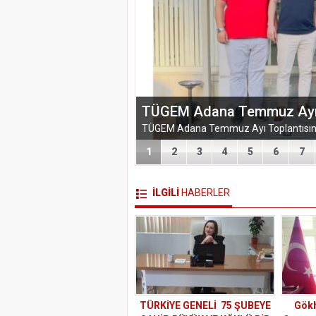
EĞİTİM-BİR-SEN ADANA 
VEFA VE DAYANIŞMA ÇIK
1
2
3
4
5
6
7
İLGİLİ
HABERLER
TÜRKİYE GENELİ 75 ŞUBEYE
Gökh