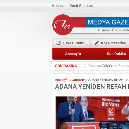
Adana'nın Öncü Gazetesi
Hava Durumu
Köşe Yazarları
Anasayfa
Son Dakika
SON DAKİKA
Başkan Güler’den Başkan
Lokantacılar ve Kebapçı
Anasayfa
»
Gündem
»
ADANA YENİDEN REFAH PAR
Hak-İş Abdurrahman Yü
ADANA YENİDEN REFAH P
HDP İL BİNASININ ÖNÜ
CEYHAN TİCARET ODAS
Hainler emellerine asla 
BÖLGEMİZ ÇUKUROVA’D
İyi Parti Yüreğir İlçe Baş