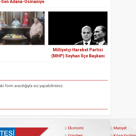
-Sen Adana-Osmaniye
aşkanlığına Adaylığını
Açıkladı
Milliyetçi Hareket Partisi
(MHP) Seyhan İlçe Başkanı
Hakan Yıldırım: Gazi Mustafa
Kemal Atatürk’ün manevi
hatırası önünde saygıyla
eğiliyoruz. “10 Kasım
form aracılığıyla siz yapabilirsiniz.
Atatürk’ü Anma Günü”
dolayısıyla bir mesaj
yayımladı.
Ekonomi
Manşet
Gündem
Köşe Yazıları