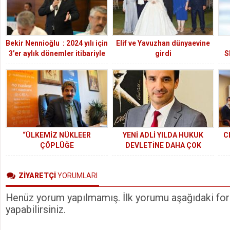
Bekir Nennioğlu : 2024 yılı için
Elif ve Yavuzhan dünyaevine
3’er aylık dönemler itibariyle
girdi
S
refah payı dahil, birinci üç
ayda %35 artış istiyoruz.
“ÜLKEMİZ NÜKLEER
YENİ ADLİ YILDA HUKUK
C
ÇÖPLÜĞE
DEVLETİNE DAHA ÇOK
DÖNÜŞTÜRÜLMESİN”
İHTİYACIMIZ VAR
S
ZİYARETÇİ
YORUMLARI
Henüz yorum yapılmamış. İlk yorumu aşağıdaki form
yapabilirsiniz.