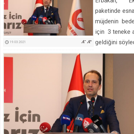
Erbakan, E
Kimyasallardan Koruma Derneği Başkanı Cennet Çelik
paketinde esna
müjdenin bedel
için 3 teneke 
geldiğini söyled
19.03.2021