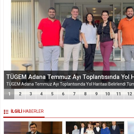
EĞİTİM-BİR-SEN ADANA ŞUBESİ’NDEN KAHR
VEFA VE DAYANIŞMA ÇIKARMASI
1
2
3
4
5
6
7
8
9
10
11
12
İLGİLİ
HABERLER