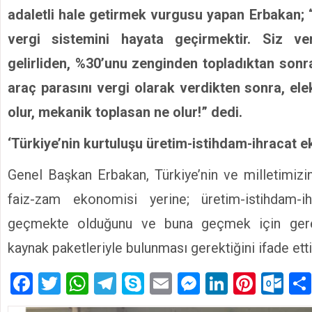
adaletli hale getirmek vurgusu yapan Erbakan; “
vergi sistemini hayata geçirmektir. Siz ve
gelirliden, %30’unu zenginden topladıktan sonra
araç parasını vergi olarak verdikten sonra, ele
olur, mekanik toplasan ne olur!” dedi.
‘Türkiye’nin kurtuluşu üretim-istihdam-ihracat e
Genel Başkan Erbakan, Türkiye’nin ve milletimizi
faiz-zam ekonomisi yerine; üretim-istihdam-i
geçmekte olduğunu ve buna geçmek için gere
kaynak paketleriyle bulunması gerektiğini ifade etti
Facebook
Twitter
WhatsApp
Telegram
Skype
Email
Messenger
LinkedIn
Pinte
Ou