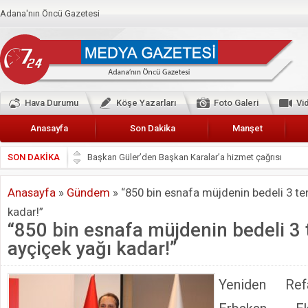
Adana'nın Öncü Gazetesi
Hava Durumu
Köşe Yazarları
Foto Galeri
Vi
Anasayfa
Son Dakika
Manşet
SON DAKİKA
Başkan Güler’den Başkan Karalar’a hizmet çağrısı
Lokantacılar ve Kebapçılar Esnaf Odası Başkanı Şefik A
Anasayfa
»
Gündem
»
“850 bin esnafa müjdenin bedeli 3 te
Hak-İş Abdurrahman Yücel
kadar!”
HDP İL BİNASININ ÖNÜNDE ANNELER TARİH YAZIYORL
“850 bin esnafa müjdenin bedeli 3
CEYHAN TİCARET ODASI
ayçiçek yağı kadar!”
Hainler emellerine asla erişemeyecekler
BÖLGEMİZ ÇUKUROVA’DA 2019 YILI PAMUK HASADIN
Yeniden Ref
İyi Parti Yüreğir İlçe Başkanı Enis Akyürek