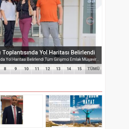
ŞUBESİ’NDEN KAHRAMANMARAŞ’A
ARMASI
EĞİTİM-BİR-SEN ADANA ŞUBESİ’NDEN KAHRAMANMARAŞ’A VEFA VE DAYANIŞMA ÇIKARMASI Eğitim-Bir-Sen Adana Şubesi, Kahramanmaraş’ta anlamlı temaslarda bulundu. Adana heyeti; sendikal dayanışmayı güçlendirmek...
8
9
10
11
12
13
14
15
TÜMÜ