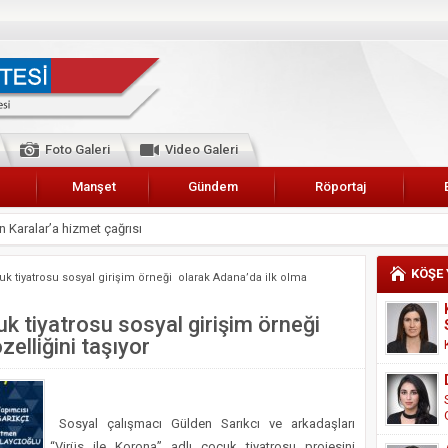
Foto Galeri
Video Galeri
Manşet
Gündem
Röportaj
 Karalar’a hizmet çağrısı
lar Esnaf Odası Başkanı Şefik Arslan
KÖŞE
uk tiyatrosu sosyal girişim örneği olarak Adana’da ilk olma
cel
NDE ANNELER TARİH YAZIYORLAR
uk tiyatrosu sosyal girişim örneği
elliğini taşıyor
I
erişemeyecekler
A 2019 YILI PAMUK HASADINA BAŞLANDI
Sosyal çalışmacı Gülden Sarıkcı ve arkadaşları
kanı Enis Akyürek
“Virüs ile Korona” adlı çocuk tiyatrosu projesini