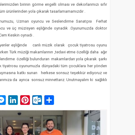
rimizden birinin görme engelli olması ve dekorlarımızı sıfır
şüm ürünlerinden yola çıkarak tasarlamamamızdır .
yunumuzu, Uzman oyuncu ve Seslendirme Sanatçısı Ferhat
ncu ve üç müzisyen eşliğinde oynadık .Oyunumuzda doktor
 Cem Keskin oynadı .
syenler eşliğinde canlı müzik olarak çocuk tiyatrosu oyunu
ken Türk müziği makamlarının ,tedavi etme özelliği daha ağır
çlendirme özelliği bulunduran makamlardan yola çıkarak
şarkı
cuk tiyatrosu oyunumuzla dünyadaki tüm çocuklara her yönden
 oluşmasına katkı sunan herkese sonsuz teşekkür ediyoruz ve
arımıza da ayrıca sonsuz minnettarız. Unutmayalım ki sağlıklı
p
am
pe
mail
Messenger
LinkedIn
Pinterest
Outlook.com
Paylaş