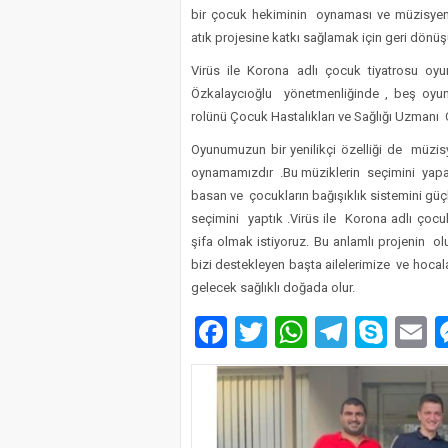
bir çocuk hekiminin oynaması ve müzisyenle
atık projesine katkı sağlamak için geri dönü
Virüs ile Korona adlı çocuk tiyatrosu o
Özkalaycıoğlu yönetmenliğinde , beş oyu
rolünü Çocuk Hastalıkları ve Sağlığı Uzmanı
Oyunumuzun bir yenilikçi özelliği de müzi
oynamamızdır .Bu müziklerin seçimini yapar
basan ve çocukların bağışıklık sistemini gü
seçimini yaptık .Virüs ile Korona adlı ço
şifa olmak istiyoruz. Bu anlamlı projenin
bizi destekleyen başta ailelerimize ve hocal
gelecek sağlıklı doğada olur.
Facebook
Twitter
WhatsAp
Telegr
Sky
E