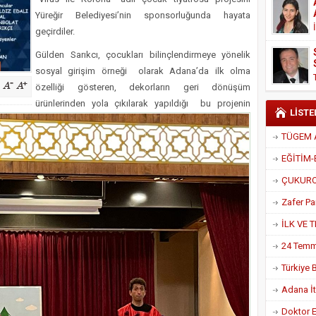
Derneği Başkanı Cennet Çelik
Yüreğir Belediyesi’nin sponsorluğunda hayata
geçirdiler.
Gülden Sarıkcı, çocukları bilinçlendirmeye yönelik
sosyal girişim örneği olarak Adana’da ilk olma
özelliği gösteren, dekorların geri dönüşüm
ürünlerinden yola çıkılarak yapıldığı bu projenin
LİSTE
Adana İtf