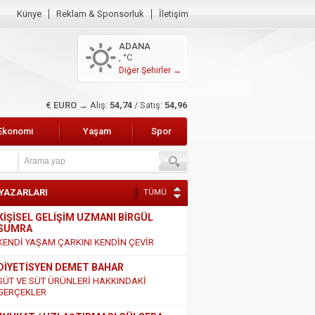
Künye
Reklam & Sponsorluk
İletişim
ADANA
, °C
Diğer Şehirler →
$ DOLAR →
Alış:
47,49
/ Satış:
47,68
Ekonomi
Yaşam
Spor
 YAZARLARI
TÜMÜ
KİŞİSEL GELİŞİM UZMANI BİRGÜL
SUMRA
KENDİ YAŞAM ÇARKINI KENDİN ÇEVİR
DİYETİSYEN DEMET BAHAR
SÜT VE SÜT ÜRÜNLERİ HAKKINDAKİ
GERÇEKLER