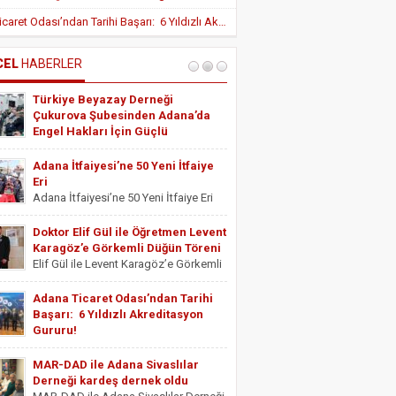
Yeni Teşvik Düzenlemesi ile Adana’da
Adana Ticaret Odası’ndan Tarihi Başarı: 6 Yıldızlı Akreditasyon Gururu!
Yatırımlara Uygulanan Vergisel Avantajlar
Arttırıldı
İÇ HASTALIKLARI UZMANI DR. YUSUF
SONAY
CEL
HABERLER
OBEZİTE: BİR BUZDAĞI
Türkiye Beyazay Derneği
ESTETİSYEN ASİYE UYANIK
Çukurova Şubesinden Adana’da
Medikal Ayak Bakımı
Engel Hakları İçin Güçlü
Farkındalık Konferansı
Türkiye Beyazay Derneği Çukurova
Adana İtfaiyesi’ne 50 Yeni İtfaiye
Şubesinden Adana’da Engel Hakları
Eri
İçin Güçlü Farkındalık Konferansı
Adana İtfaiyesi’ne 50 Yeni İtfaiye Eri
Türkiye Beyazay Derneği Çukurova
Adana Büyükşehir Belediyesi İtfaiye
Şubesi tarafından düzenlenen
Daire Başkanlığı bünyesinde göreve
Doktor Elif Gül ile Öğretmen Levent
“Engellinin Engelli Haklarının Farkında
başlayacak 50 yeni itfaiye eri için
Karagöz’e Görkemli Düğün Töreni
mıyız? Hak Bilinci, Erişilebilirlik ve
yemin töreni düzenlendi. Törene
Elif Gül ile Levent Karagöz’e Görkemli
Toplumsal Farkındalık...
Adana Büyükşehir Belediyesi Başkan
Düğün Töreni Serbest Muhasebeci
Vekili...
Mali Müşavir ve Adana Serbest
Adana Ticaret Odası’ndan Tarihi
Muhasebeci Mali Müşavirler Odası
Başarı: 6 Yıldızlı Akreditasyon
Saymanı Yurdagül Gül ile iş ve mali
Gururu!
müşavirlik camiasının yakından
Adana Ticaret Odası’ndan Tarihi
tanıdığı...
Başarı: 6 Yıldızlı Akreditasyon Gururu!
MAR-DAD ile Adana Sivaslılar
‎ADANA Ticaret Odası (ATO), üyelerine
Derneği kardeş dernek oldu
sunduğu hizmet kalitesini uluslararası