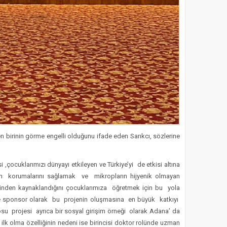
en birinin görme engelli olduğunu ifade eden Sarıkcı, sözlerine
i ,çocuklarımızı dünyayı etkileyen ve Türkiye’yi de etkisi altına
dan korumalarını sağlamak ve mikropların hijyenik olmayan
ğinden kaynaklandığını çocuklarımıza öğretmek için bu yola
jeye sponsor olarak bu projenin oluşmasına en büyük katkıyı
trosu projesi ayrıca bir sosyal girişim örneği olarak Adana’ da
m ilk olma özelliğinin nedeni ise birincisi doktor rolünde uzman