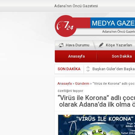
Adana'nın Öncü Gazetesi
Hava Durumu
Köşe Yazarları
Anasayfa
Son Dakika
SON DAKİKA
Başkan Güler’den Başkan
Lokantacılar ve Kebapçı
Anasayfa
»
Gündem
»
“Virüs ile Korona” adlı çoc
Hak-İş Abdurrahman Yü
özelliğini taşıyor
HDP İL BİNASININ ÖNÜ
“Virüs ile Korona” adlı çoc
olarak Adana’da ilk olma öz
CEYHAN TİCARET ODAS
Hainler emellerine asla 
BÖLGEMİZ ÇUKUROVA’D
İyi Parti Yüreğir İlçe Baş