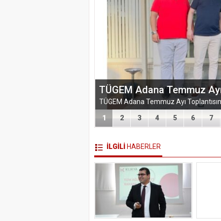
EĞİTİM-BİR-SEN ADANA 
VEFA VE DAYANIŞMA ÇIK
1
2
3
4
5
6
7
İLGİLİ
HABERLER